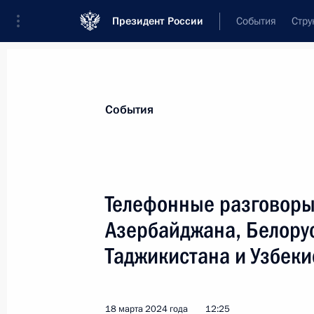
Президент России
События
Стру
Материалы по выбранной персоне
События
Жапаров
,
Садыр
Нургожоевич
Президент Киргизской Республики
Телефонные разговоры
Азербайджана, Белорус
Таджикистана и Узбеки
Лента событий
18 марта 2024 года
12:25