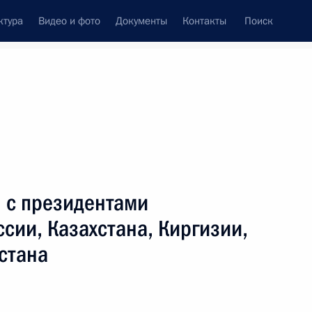
ктура
Видео и фото
Документы
Контакты
Поиск
Все персоны
 с президентами
сии, Казахстана, Киргизии,
стана
Подписаться на ленту