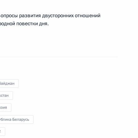
вопросы развития двусторонних отношений
тами Азербайджана,
одной повестки дня.
 Таджикистана и Узбекистана
 Садыром Жапаровым
байджан
хстан
экономического совета
изия
ублика Беларусь
2