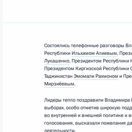
Показа
Парад Победы на Красной площад
9 мая 2024 года, 10:50
Состоялись телефонные разговоры Вл
Республики
Ильхамом Алиевым
, Пре
Лукашенко
, Президентом Республики 
Заседание Высшего Евразийского 
Президентом Киргизской Республики
Таджикистан
Эмомали Рахмоном
и Пре
8 мая 2024 года, 19:55
Мирзиёевым
.
Лидеры тепло поздравили Владимира П
Заседание Высшего Евразийского 
выборах, особо отметив широкую под
в расширенном составе
во внутренней и внешней политике и 
8 мая 2024 года, 19:50
голосования, высказали пожелания да
деятельности.