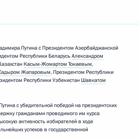
ть следующие материалы
и
адимира Путина с Президентом Азербайджанской
зидентом Республики Беларусь
Александром
Казахстан
Касым-Жомартом Токаевым
,
экономического совета
Садыром Жапаровым
, Президентом Республики
зидентом Республики Узбекистан
Шавкатом
утина с убедительной победой на президентских
экономического совета
держку гражданами проводимого им курса
высокую активность избирателей в ходе
льнейших успехов в государственной