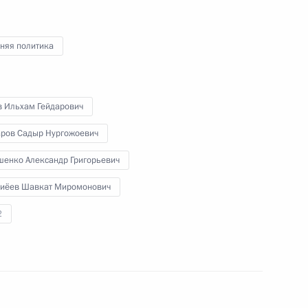
– участников СНГ
няя политика
чаю 20-летия российской
в Ильхам Гейдарович
ров Садыр Нургожоевич
шенко Александр Григорьевич
иёев Шавкат Миромонович
 документов и заявления
2
рова для СМИ
ту Киргизии Садыру Жапарову