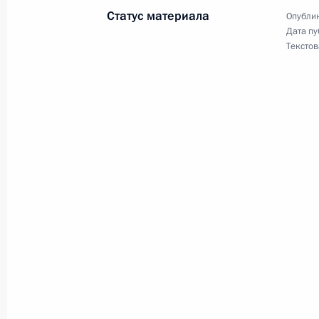
Статус материала
Опублик
12 октября 2023 года, 12:55
Дата пу
Текстов
Российско-киргизские переговоры
12 октября 2023 года, 12:45
Возложение венка к мемориалу в 
12 октября 2023 года, 11:20
Официальный визит в Киргизию. С
12 − 13 октября 2023 года