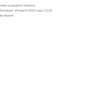
ован в разделе:
Новости
бликации:
18 марта 2024 года, 12:25
ая версия
Бишкеке
аммит СНГ