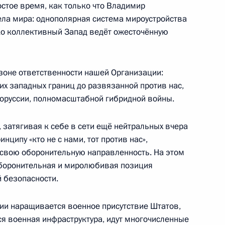
стое время, как только что Владимир
ла мира: однополярная система мироустройства
ко коллективный Запад ведёт ожесточённую
 по случаю 30-летия
спублики
в зоне ответственности нашей Организации:
их западных границ до развязанной против нас,
лоруссии, полномасштабной гибридной войны.
пасности ОДКБ
 затягивая к себе в сети ещё нейтральных вчера
ципу «кто не с нами, тот против нас»,
свою оборонительную направленность. На этом
оборонительная и миролюбивая позиция
 безопасности.
 Садыром Жапаровым
ии наращивается военное присутствие Штатов,
я военная инфраструктура, идут многочисленные