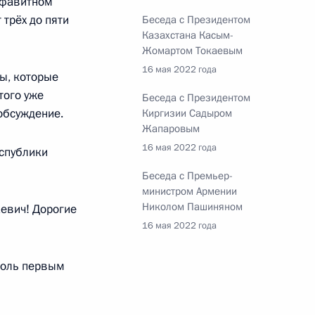
алфавитном
ом Киргизии Садыром
 трёх до пяти
Беседа с Президентом
Казахстана Касым-
Жомартом Токаевым
16 мая 2022 года
ы, которые
того уже
Беседа с Президентом
обсуждение.
Киргизии Садыром
рств – членов ШОС и ОДКБ
Жапаровым
16 мая 2022 года
спублики
Беседа с Премьер-
министром Армении
 – членов ШОС
Николом Пашиняном
евич! Дорогие
16 мая 2022 года
 коль первым
пасности ОДКБ