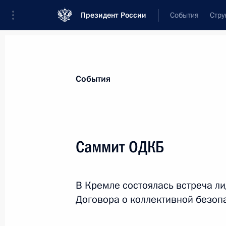
Президент России
События
Стру
Материалы по выбранной персоне
События
Жапаров
,
Садыр
Нургожоевич
Президент Киргизской Республики
Саммит ОДКБ
В Кремле состоялась встреча л
Лента событий
Договора о коллективной безоп