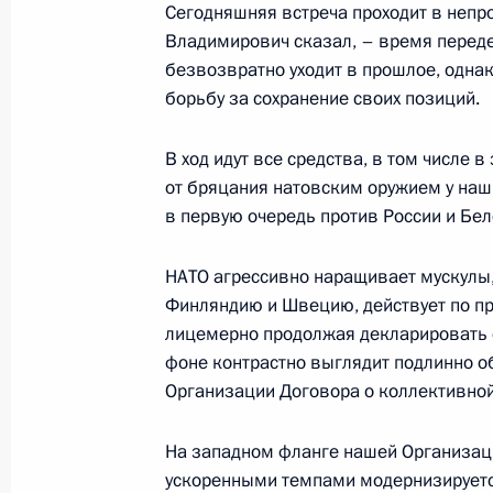
16 сентября 2021 года, 10:05
Сегодняшняя встреча проходит в непро
Владимирович сказал, – время переде
безвозвратно уходит в прошлое, одна
борьбу за сохранение своих позиций.
Поздравление Президенту Киргизии
провозглашения независимости ре
В ход идут все средства, в том числе 
31 августа 2021 года, 10:00
от бряцания натовским оружием у наш
в первую очередь против России и Бе
Сессия Совета коллективной безо
НАТО агрессивно наращивает мускулы,
Финляндию и Швецию, действует по прин
23 августа 2021 года, 13:15
лицемерно продолжая декларировать 
фоне контрастно выглядит подлинно 
Организации Договора о коллективной
Встреча с Президентом Киргизии
24 мая 2021 года, 14:15
На западном фланге нашей Организац
ускоренными темпами модернизируетс