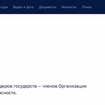
ктура
Видео и фото
Документы
Контакты
Поиск
Все персоны
идеров государств – членов Организации
Подписаться на ленту
асности.