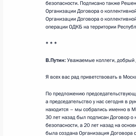
безопасности. Подписано также Решен
Саммит ОДКБ
Организации Договора о коллективной
23 ноября 2022 года, 19:20
Организации Договора о коллективной
операции ОДКБ на территории Республ
Саммит Россия – Центральная Азия
* * *
14 октября 2022 года, 15:15
В.Путин:
Уважаемые коллеги, добрый 
Я всех вас рад приветствовать в Моск
Встреча с Президентом Киргизии
и Президентом Таджикистана Эмо
По предложению председательствующ
13 октября 2022 года, 15:15
а председательство у нас сегодня в р
находится – мы собрались именно в М
30 лет назад был подписан Договор о
безопасности, а 20 лет назад на основ
Телефонные разговоры с Президен
была создана Организация Договора 
Таджикистана