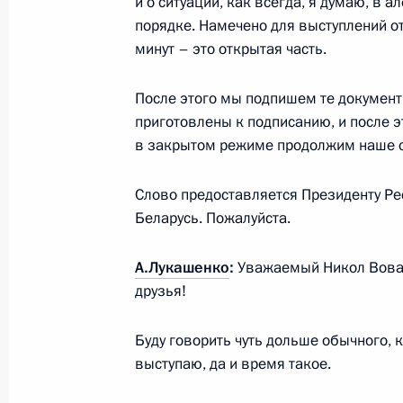
и о ситуации, как всегда, я думаю, в 
Телефонный разговор с Президент
порядке. Намечено для выступлений от
Жапаровым
минут – это открытая часть.
3 декабря 2021 года, 19:20
После этого мы подпишем те документ
приготовлены к подписанию, и после э
в закрытом режиме продолжим наше 
Совместное заседание глав госуда
17 сентября 2021 года, 13:10
Слово предоставляется Президенту Ре
Беларусь. Пожалуйста.
Заседание Совета глав государств
А.Лукашенко
:
Уважаемый Никол Вова
друзья!
17 сентября 2021 года, 12:20
Буду говорить чуть дольше обычного,
выступаю, да и время такое.
Сессия Совета коллективной безо