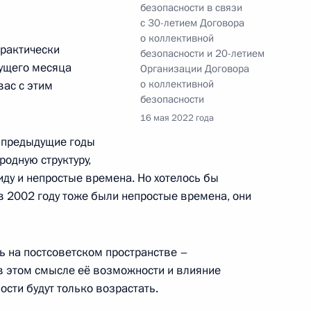
безопасности в связи
с 30-летием Договора
о коллективной
практически
безопасности и 20-летием
екущего месяца
Организации Договора
о коллективной
 Садыром Жапаровым
вас с этим
безопасности
16 мая 2022 года
а предыдущие годы
одную структуру,
экономического совета
иду и непростые времена. Но хотелось бы
и в 2002 году тоже были непростые времена, они
ь на постсоветском пространстве –
ий форум
в этом смысле её возможности и влияние
ости будут только возрастать.