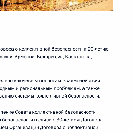
говора о коллективной безопасности и 20-летию
экономического совета
оссии, Армении, Белоруссии, Казахстана,
делено ключевым вопросам взаимодействия
родным и региональным проблемам, а также
ом Киргизии Садыром
анию системы коллективной безопасности.
вление
Совета коллективной безопасности
 безопасности в связи с 30-летием Договора
тием Организации Договора о коллективной