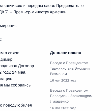
 заканчиваю и передаю слово Председателю
ДКБ] – Премьер-министру Армении.
Садыром Жапаровым
мирович.
!
Дополнительно
ям в связи
адимир
Беседа с Президентом
 подписан Договор
Таджикистана Эмомали
 году, 14 мая,
Рахмоном
ом Киргизии Садыром
изацию
16 мая 2022 года
ня мы собрались
Беседа с Президентом
Белоруссии Александром
Лукашенко
по поводу юбилея
16 мая 2022 года