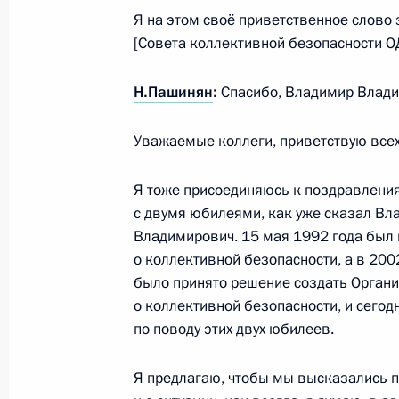
Я на этом своё приветственное слово
[Совета коллективной безопасности О
Беседа с Президентом Киргизии 
16 мая 2022 года, 20:30
Н.Пашинян
:
Спасибо, Владимир Влади
Уважаемые коллеги, приветствую всех
Саммит ОДКБ
Я тоже присоединяюсь к поздравлени
16 мая 2022 года, 18:00
с двумя юбилеями, как уже сказал Вл
Владимирович. 15 мая 1992 года был
о коллективной безопасности, а в 2002
Телефонный разговор с Президент
было принято решение создать Орган
Жапаровым
о коллективной безопасности, и сегод
по поводу этих двух юбилеев.
26 февраля 2022 года, 12:35
Я предлагаю, чтобы мы высказались 