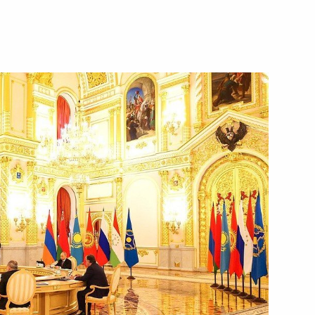
ть следующие материалы
 Садыром Жапаровым
ко-киргизские переговоры
ом Киргизии Садыром