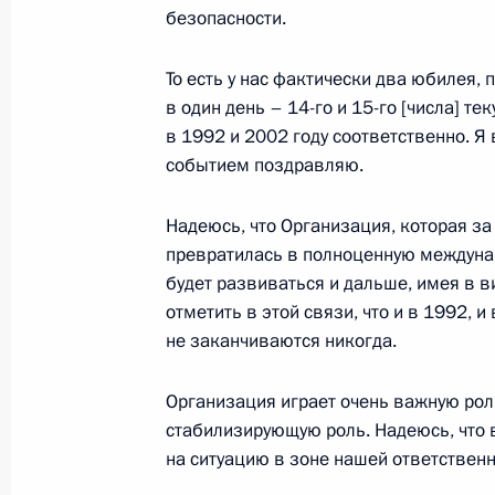
безопасности.
18 сентября 2022 года, 13:45
То есть у нас фактически два юбилея, 
в один день – 14-го и 15-го [числа] т
Встреча с Президентом Киргизии
в 1992 и 2002 году соответственно. Я 
событием поздравляю.
15 сентября 2022 года, 11:00
Надеюсь, что Организация, которая з
превратилась в полноценную междунар
Заседание Высшего Евразийского 
будет развиваться и дальше, имея в в
отметить в этой связи, что и в 1992, 
27 мая 2022 года, 14:20
не заканчиваются никогда.
Организация играет очень важную рол
Первый Евразийский экономическ
стабилизирующую роль. Надеюсь, что 
26 мая 2022 года, 14:25
на ситуацию в зоне нашей ответственн