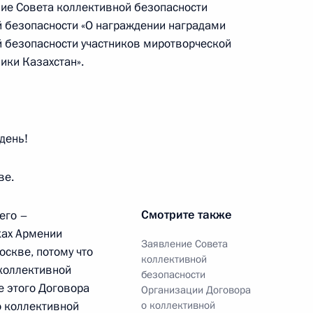
ие Совета коллективной безопасности
 безопасности «О награждении наградами
 безопасности участников миротворческой
ики Казахстан».
день!
ве.
 Садыром Жапаровым
мали Рахмоном
Смотрите также
его –
уках Армении
Заявление Совета
оскве, потому что
коллективной
 коллективной
безопасности
е этого Договора
Организации Договора
том Киргизии и Президентом
о коллективной
о коллективной