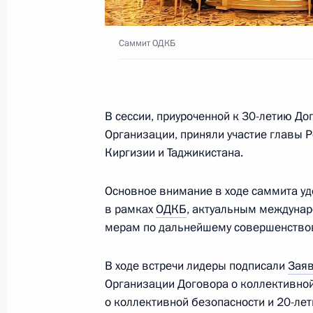
Посещение Русского музея
Саммит ОДКБ
27 декабря 2022 года, 11:40
В сессии, приуроченной к 30-летию До
Заседание Высшего Евразийского 
Организации, приняли участие главы Р
Киргизии и Таджикистана.
9 декабря 2022 года, 12:50
Основное внимание в ходе саммита у
в рамках
ОДКБ
, актуальным междуна
Телефонный разговор с Президент
мерам по дальнейшему совершенствов
Жапаровым
6 декабря 2022 года, 11:50
В ходе встречи лидеры подписали
Зая
Организации Договора о коллективной
о коллективной безопасности и 20-ле