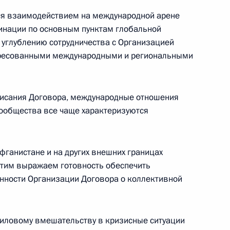
 взаимодействием на международной арене
инации по основным пунктам глобальной
ической карте
к углублению сотрудничества с Организацией
ересованными международными и региональными
писания Договора, международные отношения
ообщества все чаще характеризуются
ссии
фганистане и на других внешних границах
Мария Львова-Белова
 этим выражаем готовность обеспечить
нности Организации Договора о коллективной
посетила Свердловскую
область
17 июля 2026 года, 18:00
силовому вмешательству в кризисные ситуации