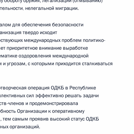
му обороту оружия, легализации (отмыванию)
ятельности
,
нелегальной миграции.
Телефонный разговор с командиром
ен
76-й гвардейской десантно-
алом для обеспечения безопасности
штурмовой дивизии ВДВ гвардии
ганизация твердо исходит
полковником Абдулазизом
ествующих международных проблем политико-
Шихабидовым
яет приоритетное внимание выработке
ематике оздоровления международной
6 августа 2026 года, 20:50
 и угрозам, с которыми приходится сталкиваться
Встреча с председателем Союза
отворческая операция ОДКБ в Республике
театральных деятелей России
ллективных сил эффективно решать задачи
Владимиром Машковым
ств-членов и продемонстрировала
бность Организации к оперативному
 тем самым проявив высокий статус ОДКБ
ных организаций.
5 августа 2026 года, 19:00