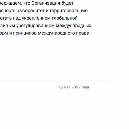
верждаем, что Организация будет
Федерации
сность, суверенитет и территориальную
ботать над укреплением глобальной
едливым урегулированием международных
CONSTITUTION.KREMLIN.RU
орм и принципов международного права.
Официальный портал
правовой информации
16 мая 2022 года
PRAVO.GOV.RU
ные
Официальные
Правовая и
сетевые ресурсы
техническая
ссии
Президента России
информация
Совет Федерации
MAX
О портале