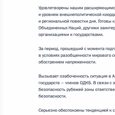
Удовлетворены нашим расширяющимся
и уровнем внешнеполитической коорд
События и поездки на географ
и региональной повестки дня. Готовы 
Объединенных Наций, другими заинт
организациями и государствами.
За период, прошедший с момента под
в условиях разобщенности мирового с
Администрация Президента Ро
обострением напряженности.
Вызывает озабоченность ситуация в А
Руслан Эдельгериев посетил
государств – членов ОДКБ. В связи с
безопасность рубежей зоны ответстве
Азербайджан
безопасности.
23 июля 2026 года, 19:00
Серьезно обеспокоены тенденцией к 