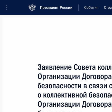
Президент России
События
Стру
Встреча с военнослужащими Во
26 июля 2026 года
Заявление Совета кол
Совещание с членами
Организации Договора
6 часов
назад
безопасности в связи 
о коллективной безопа
Организации Договора