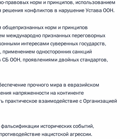
о-правовых норм и принципов, использованием
я решения конфликтов в нарушение Устава ООН.
 общепризнанных норм и принципов
ем международно признанных переговорных
конными интересами суверенных государств,
, применением односторонних санкций
в СБ ООН, проявлениями двойных стандартов,
беспечение прочного мира в евразийском
Заседание межведомственной
ения напряженности на континенте
рабочей группы по повышению
ть практическое взаимодействие с Организацией
эффективности сохранения объектов
культурного наследия, находящихся
в неудовлетворительном состоянии
фальсификации исторических событий,
ротиводействие нацистской агрессии.
14 июля 2026 года, 15:00