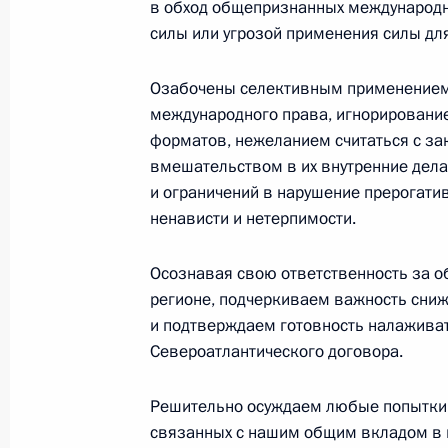
в обход общепризнанных международн
силы или угрозой применения силы дл
Озабочены селективным применением
международного права, игнорировани
форматов, нежеланием считаться с за
вмешательством в их внутренние дела
и ограничений в нарушение прерогати
ненависти и нетерпимости.
Осознавая свою ответственность за о
В России во исполнение поручения
регионе, подчеркиваем важность сниж
Президента появится единый
и подтверждаем готовность налажива
научно-методический центр
Североатлантического договора.
по продвижению русского языка
за рубежом
Решительно осуждаем любые попытки 
связанных с нашим общим вкладом в п
14 июля 2026 года, 16:00