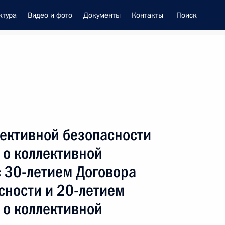
ктура
Видео и фото
Документы
Контакты
Поиск
енно-Морского Флота
лективной безопасности
 Совета Безопасности
 о коллективной
с 30-летием Договора
сности и 20-летием
 о коллективной