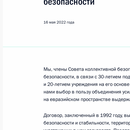
безопасности
16 мая 2022 года
Мы, члены Совета коллективной безоп
безопасности, в связи с 30-летием п
и 20-летием учреждения на его основ
нами выбор в пользу объединения уси
на евразийском пространстве выдерж
Договор, заключенный в 1992 году, в
Рабочая встреча с вице-
безопасности и стабильности, террито
премьером – полпредом