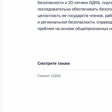
безопасности и 20-летием ОДКБ, подт
по повышению устойчивости
экономики и поддержке
последовательно обеспечивать безопа
граждан в условиях санкций
целостность ее государств-членов, ра
и региональной безопасности, справ
GOVERNMENT.RU
проблем на основе общепризнанных н
Отправить письмо Президенту
Смотрите также
Саммит ОДКБ
LETTERS.KREMLIN.RU
Разделы сайта
Информацион
Президента
ресурсы
России
Президента Ро
Правительство Российской
События
Президент России
Текущий ресурс