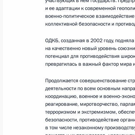
участвующих в нем государств. Предп
Президента в ДФО Юрием
и ее адаптации к современной геопол
Трутневым
военно-политическое взаимодействие
коллективной безопасности и противо
6 августа 2026 года, 13:45
ОДКБ, созданная в 2002 году, подняла
на качественно новый уровень союзни
потенциал для противодействия широк
превратилась в важный фактор мира и
Продолжается совершенствование стру
деятельности по всем основным напр
координацию, военное и военно‑эконо
реагирование, миротворчество, парл
терроризмом и экстремизмом, обеспе
безопасности, противодействие орган
Президент России
в том числе незаконному производству