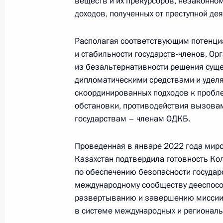
веществ и их прекурсоров, незаконно
доходов, полученных от преступной де
Телефонный разговор
с Президентом ОАЭ Мухаммедом Б
Располагая соответствующим потенци
Заидом Аль Нахайяном
и стабильности государств-членов, Ор
из безальтернативности решения сущ
дипломатическими средствами и удел
скоординированных подходов к пробл
7 августа 2026 года, 12:50
обстановки, противодействия вызовам
государствам – членам ОДКБ.
Обращение к участникам VIII
Проведенная в январе 2022 года мир
Российско-Киргизского
Казахстан подтвердила готовность Ко
экономического форума и XII
по обеспечению безопасности государ
Российско-Киргизской
международному сообществу дееспосо
межрегиональной конференции
развертыванию и завершению миссии,
в системе международных и региональ
6 августа 2026 года, 09:00