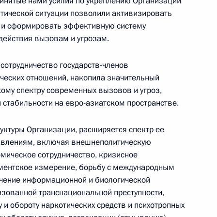
ринятые нами усилия по укреплению Организации
Памфиловой
итической ситуации позволили активизировать
 и сформировать эффективную систему
действия вызовам и угрозам.
5 августа 2026 года, 18:15
 сотрудничество государств-членов
ческих отношений, накопила значительный
ому спектру современных вызовов и угроз,
 стабильности на евро-азиатском пространстве.
ктуры Организации, расширяется спектр ее
авлениям, включая внешнеполитическую
мическое сотрудничество, кризисное
аментское измерение, борьбу с международным
чение информационной и биологической
изованной транснациональной преступности,
 и обороту наркотических средств и психотропных