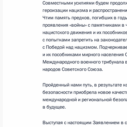
Совместными усилиями будем продол
героизации нацизма и распространени
Чтим память предков, погибших в год
Представлен доклад о деятельности
проявления «войны» с памятниками в 
Уполномоченного по правам
нацистского движения и их пособнико
ребёнка в 2025 году
с попытками запретить на законодате
с Победой над нацизмом. Подчеркивае
14 июля 2026 года, 10:00
и их пособниками мирного населения 
Международного военного трибунала 
народов Советского Союза.
Комиссии и советы
при Презид
Пройденный нами путь, в результате 
безопасности приобрела новое качеств
международной и региональной безопа
в будущее.
Выступая с настоящим Заявлением в с
Меры Правительства