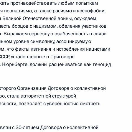
жать противодействовать любым попыткам
я неонацизма, а также расизма и ксенофобии.
ы Великой Отечественной войны, осуждаем
Семинар-совещание по развитию
честь борцов с нацизмом, обеления участников
экосистем цифровой экономики
в. Выражаем серьезную озабоченность в связи
и цифровых платформ
льном уровне символику, ассоциируемую
м, что факты изгнания и истребления нацистами
9 июля 2026 года, 17:00
СССР, установленные в Приговоре
в Нюрнберге, должны расцениваться как геноцид
енте России
которого Организация Договора о коллективной
о, стала авторитетной структурой
сности, позволяет с уверенностью смотреть
вязи с 30-летием Договора о коллективной
Конституция Российской