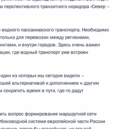
ах перспективного транзитного коридора «Север –
 очередное совещание
 водного пассажирского транспорта. Необходимо
е видеоконференции
 только для перевозок между регионами,
ктами, и внутри городов. Здесь очень важен
ции, где водный транспорт уже встроен
ва
один из которых мы сегодня видели –
орошей альтернативой и дополнением к другим
 сократить время в пути, где-то дадут
та по экономическим
ространению новой
дить вопрос формирования маршрутной сети
убоководной системе европейской части России
конечно, вроде бы отдалённая, но это всё