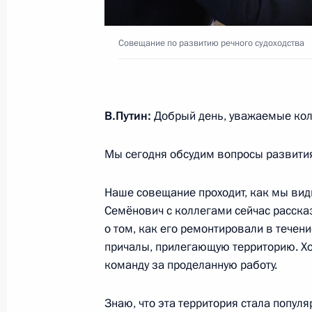
Совещание с членами Правительст
Совещание по развитию речного судоходства
4 июля 2023 года, 16:10
Совещание с членами Правительст
В.Путин:
Добрый день, уважаемые кол
21 июня 2023 года, 16:40
Мы сегодня обсудим вопросы развития
Наше совещание проходит, как мы вид
Совещание по развитию речного су
Семёнович с коллегами сейчас расска
20 июня 2023 года, 19:05
о том, как его ремонтировали в течен
причалы, прилегающую территорию. Хо
команду за проделанную работу.
Открытие участков автомобильных 
и Краснодарском крае
Знаю, что эта территория стала попул