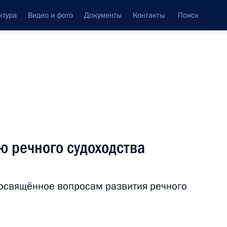
ктура
Видео и фото
Документы
Контакты
Поиск
Все персоны
тва Российской
ю речного судоходства
освящённое вопросам развития речного
Подписаться на ленту