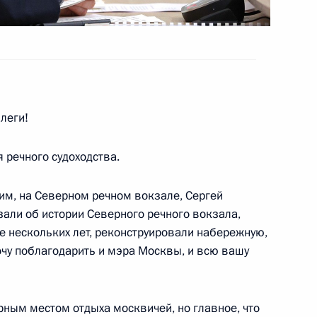
ва
ва
леги!
 речного судоходства.
им, на Северном речном вокзале, Сергей
доходства
зали об истории Северного речного вокзала,
ие нескольких лет, реконструировали набережную,
чу поблагодарить и мэра Москвы, и всю вашу
дорог в Ростовской области
ярным местом отдыха москвичей, но главное, что