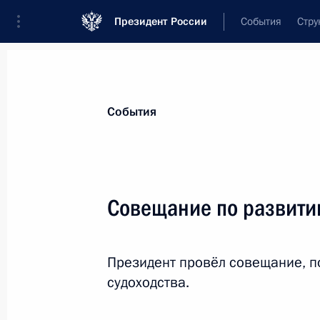
Президент России
События
Стру
Материалы по выбранной персоне
События
Савельев
,
Виталий
Геннадьевич
Заместитель Председателя Правительс
Совещание по развити
Федерации
Президент провёл совещание, п
Лента событий
судоходства.