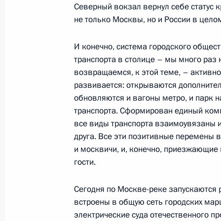
Северный вокзал вернул себе статус к
15 июня 2023 года, 13:30
не только Москвы, но и России в цело
И конечно, система городского общес
Встреча с Министром транспорта 
транспорта в столице – мы много раз 
и главой РЖД Олегом Белозёровы
возвращаемся, к этой теме, – активно
развивается: открываются дополните
5 июня 2023 года, 13:50
обновляются и вагоны метро, и парк 
транспорта. Сформирован единый комп
все виды транспорта взаимоувязаны и
Встреча с Министром транспорта 
друга. Все эти позитивные перемены в
и москвичи, и, конечно, приезжающие 
25 марта 2023 года, 16:30
гости.
Сегодня по Москве-реке запускаются р
Совещание по развитию лесопром
встроены в общую сеть городских мар
10 февраля 2023 года, 16:10
электрические суда отечественного п