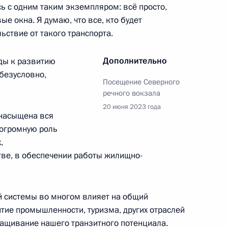
ь с одним таким экземпляром: всё просто,
ые окна. Я думаю, что все, кто будет
ьствие от такого транспорта.
Виталием Савельевым
Дополнительно
ды к развитию
безусловно,
Посещение Северного
речного вокзала
онной отрасли
20 июня 2023 года
насыщена вся
 огромную роль
,
тве, в обеспечении работы жилищно-
ва
 системы во многом влияет на общий
итие промышленности, туризма, других отраслей
ращивание нашего транзитного потенциала.
ва