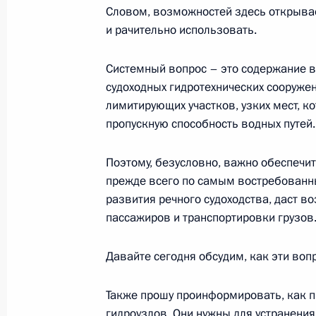
Словом, возможностей здесь открывае
16 ноября 2022 года, 14:55
и рачительно использовать.
Системный вопрос – это содержание в
судоходных гидротехнических сооружен
Открытие участков автодорог М-12
лимитирующих участков, узких мест, 
вокруг Екатеринбурга
пропускную способность водных путей.
8 сентября 2022 года, 16:35
Поэтому, безусловно, важно обеспечи
прежде всего по самым востребованн
Совещание с членами Правительст
развития речного судоходства, даст 
пассажиров и транспортировки грузов
31 августа 2022 года, 18:05
Давайте сегодня обсудим, как эти во
В Череповце открыт новый мост че
Также прошу проинформировать, как п
10 августа 2022 года, 11:30
гидроузлов. Они нужны для устранения 