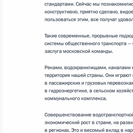
стандартами. Сейчас мы познакомилис
конструктивно, приятно сделано, видов
пользоваться этим, все получат удовол
Встреча с Министром транспорта 
9 февраля 2023 года, 22:55
Такие современные, прорывные подхо
системы общественного транспорта – 
заслуга московской команды.
Встреча с представителями авиаци
Реками, водохранилищами, каналами 
9 февраля 2023 года, 19:00
территория нашей страны. Они играют
в пассажирских и грузовых перевозках
в гидроэнергетике, в сельском хозяйс
Совещание с членами Правительст
коммунального комплекса.
11 января 2023 года, 15:50
Совершенствование водотранспортной
экономический рост в стране, на разв
в регионах. Это и весомый вклад в на
Совещание с членами Правительст