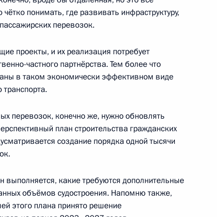
 чётко понимать, где развивать инфраструктуру,
 пассажирских перевозок.
ть предыдущие материалы
ящие проекты, и их реализация потребует
венно-частного партнёрства. Тем более что
ваны в таком экономически эффективном виде
 транспорта.
енно-Морского Флота
вых перевозок, конечно же, нужно обновлять
 перспективный план строительства гражданских
дусматривается создание порядка одной тысячи
ок.
ан выполняется, какие требуются дополнительные
анных объёмов судостроения. Напомню также,
ные
Официальные
Правовая и
лей этого плана принято решение
сетевые ресурсы
техническая
ссии
Президента России
информация