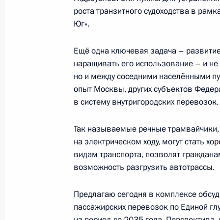
роста транзитного судоходства в рамк
Юг».
25 июля Владимир Путин проведёт
Ещё одна ключевая задача – развитие
с членами Правительства в режим
наращивать его использование – и не
24 июля 2022 года, 15:05
но и между соседними населёнными пун
опыт Москвы, других субъектов Федера
в систему внутригородских перевозок.
Совещание с членами Правительст
Так называемые речные трамвайчики, 
8 июля 2022 года, 16:40
на электрическом ходу, могут стать х
видам транспорта, позволят гражданам
возможность разгрузить автотрассы.
Заседание рабочей группы Госсове
вопросам и противодействию расп
Предлагаю сегодня в комплексе обсу
коронавирусной инфекции
пассажирских перевозок по Единой гл
на период до 2035 года. Перспектива, 