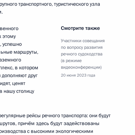
рупного транспортного, туристического узла
м.
Смотрите также
твенного
Виталием Савельевым
к этому
Участники совещания
м
, успешно
по вопросу развития
льные маршруты,
речного судоходства
наземного
(в режиме
лекс, в котором
видеоконференции)
 дополняют друг
20 июня 2023 года
Виталием Савельевым
идят, ценят
в нашу столицу
егулярные рейсы речного транспорта: они будут
ышленного комплекса
шрутов, причём здесь будут задействованы
роизводства с высокими экологическими