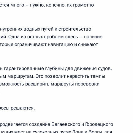
тся много – нужно, конечно, их грамотно
нутренних водных путей и строительство
ий. Одна из острых проблем здесь – наличие
, М-5 и кольцевой дороги
которые ограничивают навигацию и снижают
ть гарантированные глубины для движения судов,
ым маршрутам. Это позволит нарастить темпы
ва
возможность расширить маршруты перевозки
.
просы решаются.
рез Шексну
родвигается создание Багаевского и Городецкого
узких мест на судоходных путях Дона и Волги, для