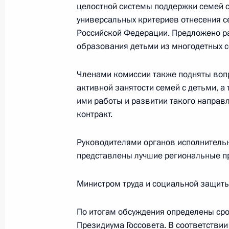
целостной системы поддержки семей с
универсальных критериев отнесения с
Российской Федерации. Предложено ра
образования детьми из многодетных с
Членами комиссии также подняты воп
активной занятости семей с детьми, 
ими работы и развитии такого направ
контракт.
Руководителями органов исполнитель
Разделы сайта
Информацион
Президента
ресурсы
представлены лучшие региональные пр
России
Президента Ро
Министром труда и социальной защит
События
Президент России
Текущий ресурс
Структура
По итогам обсуждения определены ср
Конституция Росс
Видео и фото
Государственная
Президиума Госсовета. В соответстви
Документы