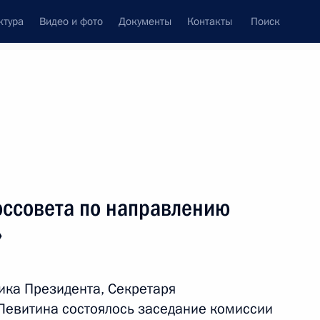
ктура
Видео и фото
Документы
Контакты
Поиск
оссовета по направлению
»
ка Президента, Секретаря
 Левитина состоялось заседание комиссии