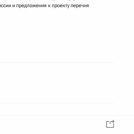
данных пользователей
ссии и предложения к проекту перечня
YouTube
зиденту
Написать в редакцию
и —
ного
по
—
ссии
Все материалы сайта
доступны по лицензии:
Creative Commons
Attribution 4.0
International