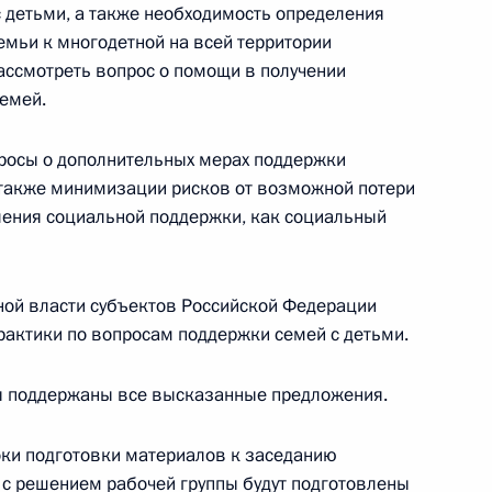
 детьми, а также необходимость определения
емьи к многодетной на всей территории
ссмотреть вопрос о помощи в получении
емей.
росы о дополнительных мерах поддержки
а также минимизации рисков от возможной потери
ления социальной поддержки, как социальный
ной власти субъектов Российской Федерации
ные
Официальные
Правовая и
сетевые ресурсы
техническая
актики по вопросам поддержки семей с детьми.
ссии
Президента России
информация
ы поддержаны все высказанные предложения.
MAX
О портале
ВКонтакте
Об использовании
оки подготовки материалов к заседанию
ии
информации сайта
Rutube
О персональных
и с решением рабочей группы будут подготовлены
Telegram-канал