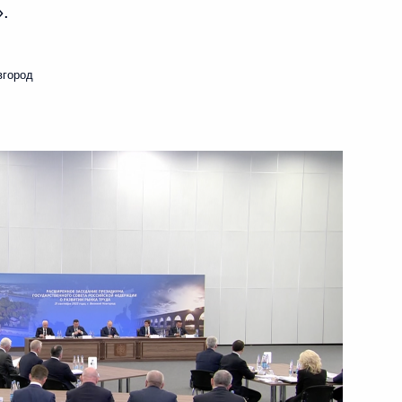
.
ть следующие материалы
вгород
ва
граммы капитального
 Сергеем Кравцовым