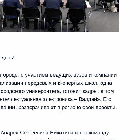
кого движения детей
 день!
 направлению «Образование»
вгороде, с участием ведущих вузов и компаний
еализации передовых инженерных школ, одна
городского университета, готовит кадры, в том
нтеллектуальная электроника – Валдай». Его
а Государственного Совета
пании, разворачивают в регионе свои проекты,
 Андрея Сергеевича Никитина и его команду