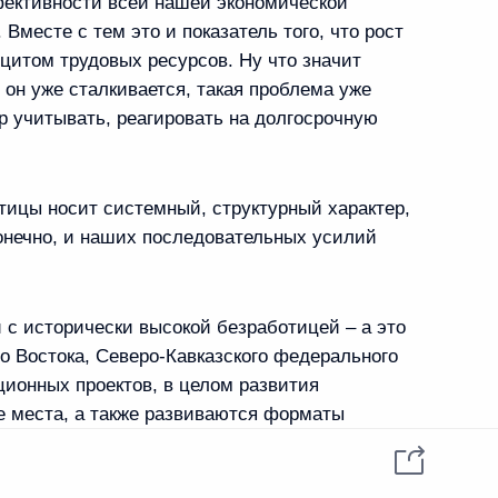
ективности всей нашей экономической
Вместе с тем это и показатель того, что рост
цитом трудовых ресурсов. Ну что значит
 он уже сталкивается, такая проблема уже
 направлению «Образование»
р учитывать, реагировать на долгосрочную
тицы носит системный, структурный характер,
конечно, и наших последовательных усилий
 Сергеем Кравцовым
 с исторически высокой безработицей – а это
о Востока, Северо-Кавказского федерального
лгородскую область
ционных проектов, в целом развития
е места, а также развиваются форматы