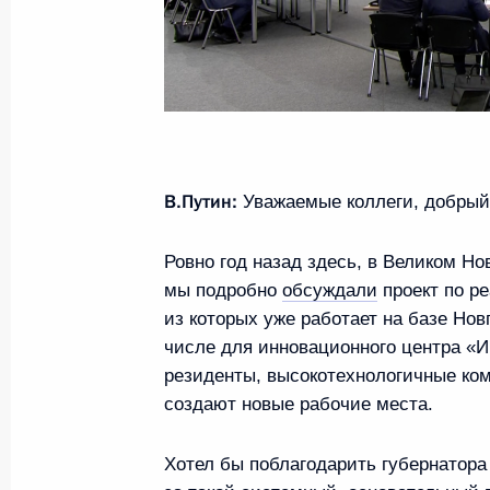
Заседание набсовета общероссийс
и молодёжи
5 декабря 2023 года, 20:00
В.Путин:
Уважаемые коллеги, добрый
Заседание комиссии Госсовета по
Ровно год назад здесь, в Великом Но
1 ноября 2023 года, 18:00
мы подробно
обсуждали
проект по р
из которых уже работает на базе Нов
числе для инновационного центра «И
Расширенное заседание Президиум
резиденты, высокотехнологичные ком
создают новые рабочие места.
21 сентября 2023 года, 21:45
Хотел бы поблагодарить губернатора