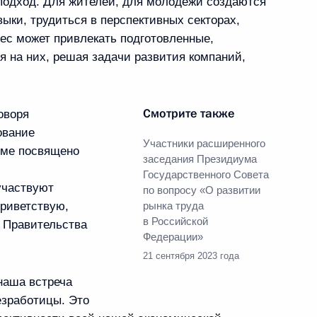
подход. Для жителей, для молодёжи создаются
а высоких технологий
ыки, трудиться в перспективных секторах,
нес может привлекать подготовленные,
 на них, решая задачи развития компаний,
.
разовательных учреждений
Смотрите также
оворя
ование
Участники расширенного
еме посвящено
заседания Президиума
Государственного Совета
участвуют
по вопросу «О развитии
ва
приветствую,
рынка труда
в Российской
и Правительства
Федерации»
21 сентября 2023 года
наша встреча
ва
езработицы. Это