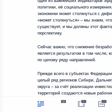
один из важнейших индикаторов эфф
4 июля 2023 года, 16:10
политики, её социального измерения. 
экономики может столкнуться с дефи
«может столкнуться» – мы знаем, что
Заседание комиссии Госсовета по
существует, и мы должны этот факто
перспективу.
19 июня 2023 года, 19:00
Сейчас важно, что снижение безрабо
является результатом в том числе, 
Встреча с Министром просвещения
по целому ряду направлений.
9 января 2023 года, 13:20
Прежде всего в субъектах Федерации
целый ряд регионов Сибири, Дальнег
Мария Львова-Белова посетила Бе
округа – за счёт реализации инвести
территорий создаются новые рабочи
13 декабря 2022 года, 19:00
удалённой занятости.
:
:
12