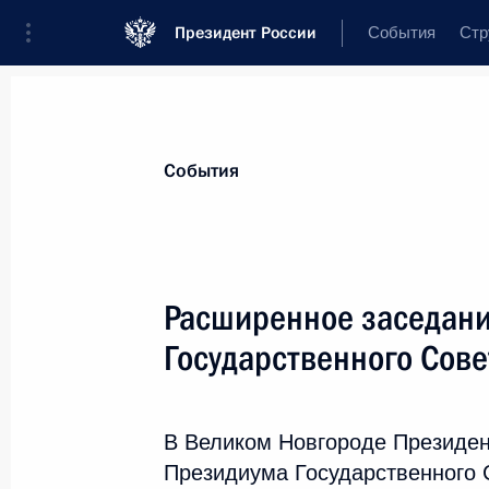
Президент России
События
Стр
Материалы по выбранной персоне
События
Кравцов
,
Сергей
Сергеевич
Министр просвещения Российской Фе
Расширенное заседан
Государственного Сове
Лента событий
В Великом Новгороде Президен
Президиума Государственного 