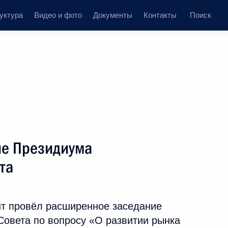
уктура
Видео и фото
Документы
Контакты
Поиск
Все персоны
дерации
ие Президиума
та
Подписаться на ленту
т провёл расширенное заседание
Совета по вопросу «О развитии рынка