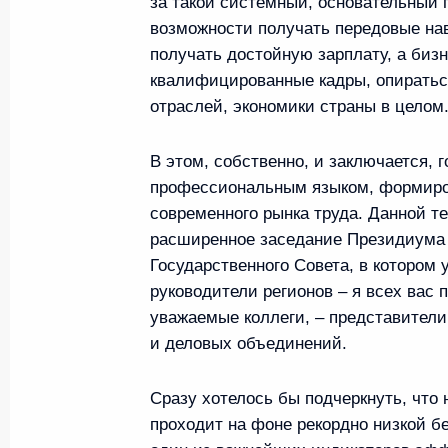
за такой системный, основательный 
Встреча с победителями Чемпионат
возможности получать передовые нав
21 сентября 2023 года, 18:50
получать достойную зарплату, а биз
квалифицированные кадры, опираться
отраслей, экономики страны в целом
Церемония открытия новых общеоб
В этом, собственно, и заключается, г
в регионах России
профессиональным языком, формир
1 сентября 2023 года, 15:35
современного рынка труда. Данной т
расширенное заседание Президиума
Государственного Совета, в котором 
Совещание с членами Правительст
руководители регионов – я всех вас 
уважаемые коллеги, – представител
2 августа 2023 года, 17:30
и деловых объединений.
Сразу хотелось бы подчеркнуть, что 
Совещание с членами Правительст
проходит на фоне рекордно низкой б