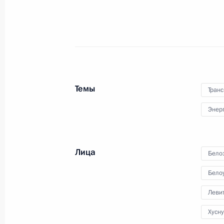
Видеопрезентация о строительстве
комплекса в Калининграде
25 января 2024 года, 17:30
Заседание Совета по стратегическ
Темы
Транс
и национальным проектам
Энер
21 декабря 2023 года, 15:10
Лица
Бело
Открытие автомобильной дороги М
Бело
21 декабря 2023 года, 14:30
Леви
Хусн
Передача регионам новой техники 