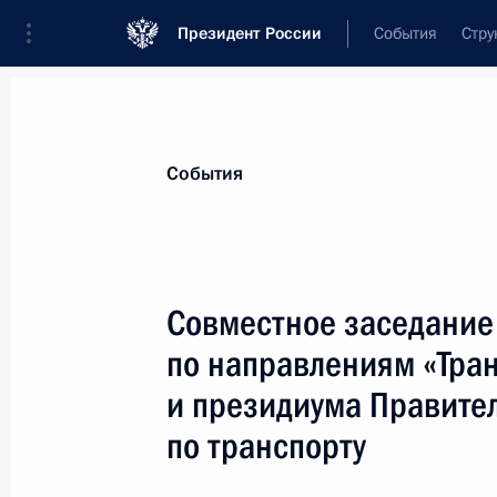
Президент России
События
Стру
Материалы по выбранной персоне
События
Хуснуллин
,
Марат
Шакирзянович
Заместитель Председателя Правительс
Совместное заседание
Федерации
по направлениям «Тран
и президиума Правите
Лента событий
по транспорту