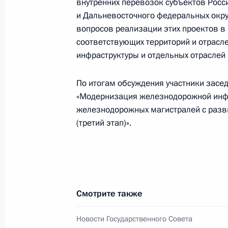
внутренних перевозок субъектов Рос
компаний и водителями грузовых т
и Дальневосточного федеральных окру
вопросов реализации этих проектов в
22 февраля 2024 года, 18:00
соответствующих территорий и отрасл
инфраструктуры и отдельных отраслей
Совещание по вопросам социально
По итогам обсуждения участники засе
новых регионов России
«Модернизация железнодорожной инфр
31 января 2024 года, 22:10
железнодорожных магистралей с разв
(третий этап)».
Совещание по вопросам социально
Калининградской области
25 января 2024 года, 18:45
Смотрите также
Новости Государственного Совета