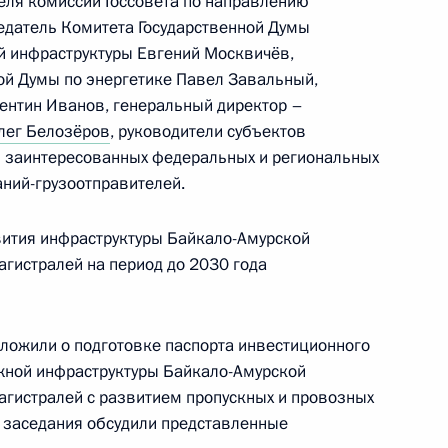
теля комиссии Госсовета по направлению
едатель Комитета Государственной Думы
ой инфраструктуры Евгений Москвичёв,
ери и Тольятти
ой Думы по энергетике Павел Завальный,
ентин Иванов, генеральный директор –
лег Белозёров
, руководители субъектов
и заинтересованных федеральных и региональных
ва
аний-грузоотправителей.
вития инфраструктуры Байкало-Амурской
гистралей на период до 2030 года
чении членов Правительства
ов служб
ложили о подготовке паспорта инвестиционного
ной инфраструктуры Байкало-Амурской
гистралей с развитием пропускных и провозных
ки заседания обсудили представленные