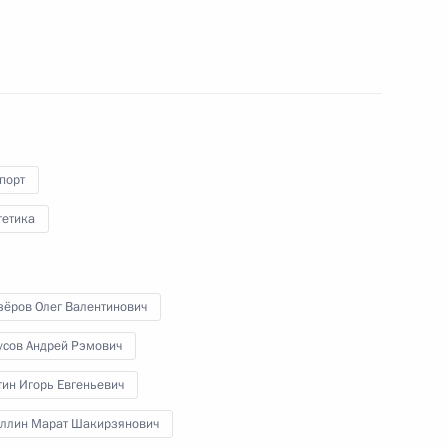
 культурно-образовательного
ому развитию
порт
гетика
зёров Олег Валентинович
-12 «Восток»
усов Андрей Рэмович
тин Игорь Евгеньевич
уллин Марат Шакирзянович
для системы общественного