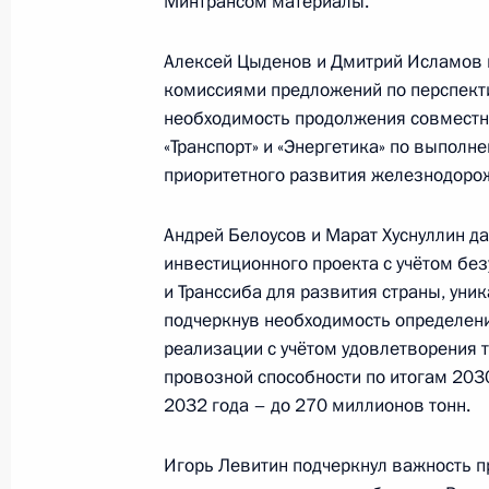
Минтрансом материалы.
Открытие социальных и жилых объе
3 апреля 2024 года, 18:45
Алексей Цыденов и Дмитрий Исламов 
комиссиями предложений по перспект
необходимость продолжения совместно
«Транспорт» и «Энергетика» по выполн
Совместное заседание комиссий Го
приоритетного развития железнодорож
«Транспорт», «Энергетика» и през
комиссии по транспорту
Андрей Белоусов и Марат Хуснуллин д
27 марта 2024 года, 16:00
инвестиционного проекта с учётом бе
и Транссиба для развития страны, уник
подчеркнув необходимость определен
Совещание с членами Правительст
реализации с учётом удовлетворения 
провозной способности по итогам 2030
14 марта 2024 года, 17:40
2032 года – до 270 миллионов тонн.
Игорь Левитин подчеркнул важность п
Встреча с руководителями логисти