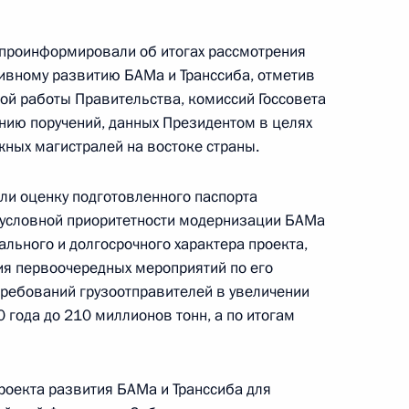
ктов в новых регионах России
проинформировали об итогах рассмотрения
ивному развитию БАМа и Транссиба, отметив
й работы Правительства, комиссий Госсовета
ению поручений, данных Президентом в целях
ссовета по направлениям
ных магистралей на востоке страны.
идиума Правительственной
али оценку подготовленного паспорта
зусловной приоритетности модернизации БАМа
ального и долгосрочного характера проекта,
ия первоочередных мероприятий по его
ва
требований грузоотправителей в увеличении
 года до 210 миллионов тонн, а по итогам
роекта развития БАМа и Транссиба для
ческих автомобильных