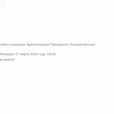
1
ительства в регионах
ован в разделах:
Администрация Президента
,
Государственный
бликации:
27 марта 2024 года, 16:00
ая версия
ьтурно-образовательных
рове, Калининграде