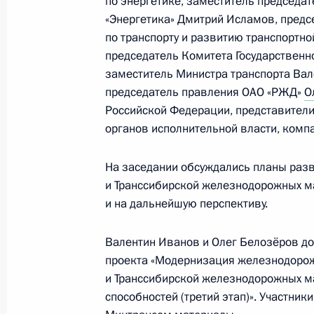
по энергетике, заместитель председа
«Энергетика» Дмитрий Исламов, предс
по транспорту и развитию транспортн
Открытие автодорожных обходов Тв
председатель Комитета Государственн
16 июля 2024 года, 11:15
заместитель Министра транспорта Вал
председатель правления ОАО «РЖД»
О
Российской Федерации, представител
Совещание с членами Правительст
органов исполнительной власти, комп
4 июня 2024 года, 20:40
На заседании обсуждались планы раз
и Транссибирской железнодорожных ма
и на дальнейшую перспективу.
Президент подписал указы о назна
Российской Федерации и директор
Валентин Иванов и Олег Белозёров до
проекта «Модернизация железнодорож
14 мая 2024 года, 21:25
и Транссибирской железнодорожных ма
способностей (третий этап)». Участни