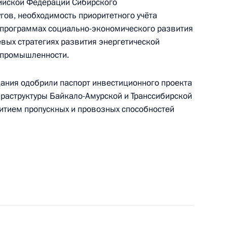
сийской Федерации Сибирского
ранспортных средств
гов, необходимость приоритетного учёта
 программах социально-экономического развития
евых стратегиях развития энергетической
 промышленности.
-экономического развития
дания одобрили паспорт инвестиционного проекта
аструктуры Байкало-Амурской и Транссибирской
итием пропускных и провозных способностей
-экономического развития