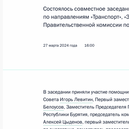
Показа
Состоялось совместное заседан
по направлениям «Транспорт», «
Правительственной комиссии по
Владимир Путин провёл оперативн
12 августа 2024 года, 15:20
27 марта 2024 года
16:00
Совещание с членами Правительст
7 августа 2024 года, 15:30
В заседании приняли участие помощни
Совета
Игорь Левитин
, Первый замес
Совещание по вопросам социально
Белоусов
, Заместитель Председателя
новых субъектов РФ
Республики Бурятия, председатель ком
24 июля 2024 года, 16:20
Алексей Цыденов
, первый заместител