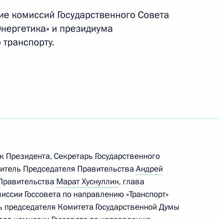
ть следующие материалы
ие комиссий Государственного Совета
Энергетика» и президиума
 транспорту.
ое совещание в Ново-Огарёве
ва
к Президента, Секретарь Государственного
титель Председателя Правительства
Андрей
-экономического развития
 Правительства
Марат Хуснуллин
, глава
иссии Госсовета по направлению «Транспорт»
ь председателя Комитета Государственной Думы