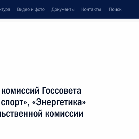
ктура
Видео и фото
Документы
Контакты
Поиск
Все персоны
тва Российской
 комиссий Госсовета
спорт», «Энергетика»
льственной комиссии
Подписаться на ленту