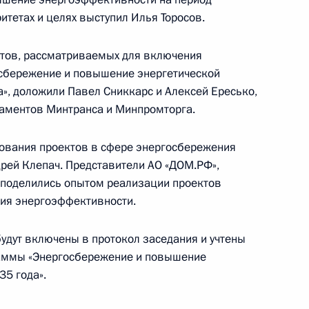
ритетах и целях выступил Илья Торосов.
ктов, рассматриваемых для включения
осбережение и повышение энергетической
кой области Игорем
а», доложили Павел Сниккарс и Алексей Ересько,
таментов Минтранса и Минпромторга.
рования проектов в сфере энергосбережения
рей Клепач. Представители АО «ДОМ.РФ»,
 поделились опытом реализации проектов
направлению «Транспорт»
ия энергоэффективности.
удут включены в протокол заседания и учтены
раммы «Энергосбережение и повышение
кой области Игорем
35 года».