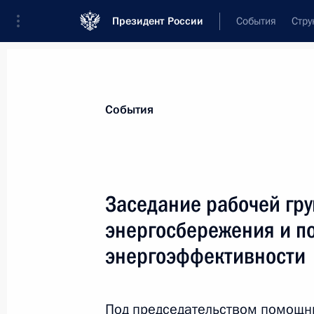
Президент России
События
Стру
Материалы по выбранной персоне
События
Бабушкин
,
Игорь
Юрьевич
губернатор Астраханской области
Заседание рабочей гру
энергосбережения и 
энергоэффективности
Лента событий
Под председательством помощни