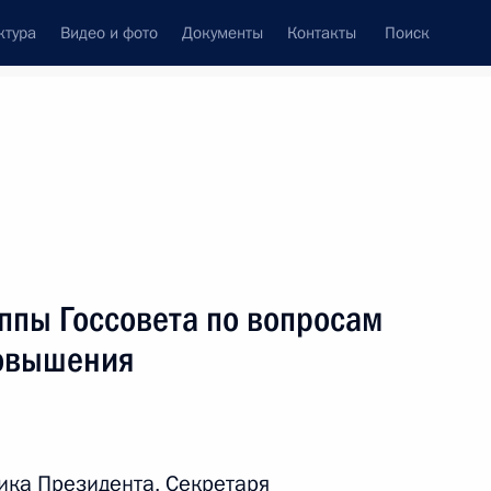
ктура
Видео и фото
Документы
Контакты
Поиск
Все персоны
ппы Госсовета по вопросам
повышения
Подписаться на ленту
ка Президента, Секретаря