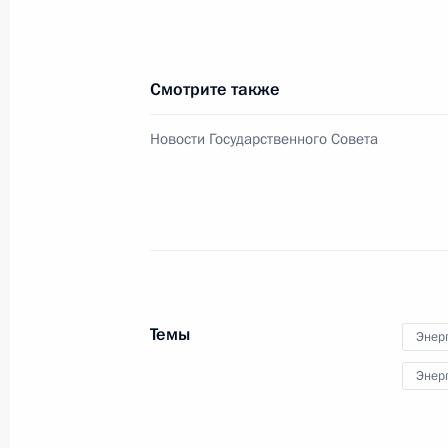
15 апреля 2024 года, 13:10
Смотрите также
Переходящее знамя Президента вр
кадетскому корпусу
Новости Государственного Совета
26 октября 2023 года, 18:00
Заседание рабочей группы по про
путь» комиссии Госсовета по напр
17 октября 2023 года, 18:00
Темы
Энер
Энер
Мария Львова-Белова посетила Аст
12 сентября 2023 года, 19:00