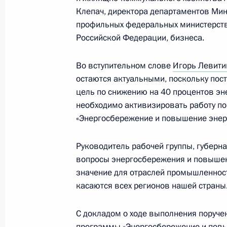
Клепач, директора департаментов Мин
профильных федеральных министерств,
Российской Федерации, бизнеса.
Алексей Дюмин принял участие в з
по вопросам поддержки ветеранов 
Во вступительном слове
Игорь Левити
СВО и членов их семей
остаются актуальными, поскольку пос
8 июля 2025 года, 17:00
цель по снижению на 40 процентов эне
необходимо активизировать работу по
«Энергосбережение и повышение энерг
Первое заседание комиссии Госсов
ветеранов боевых действий – участ
Руководитель рабочей группы, губерн
вопросы энергосбережения и повыше
3 апреля 2025 года, 18:00
значение для отраслей промышленност
касаются всех регионов нашей страны
Образована комиссия Госсовета п
С докладом о ходе выполнения поруче
ветеранов боевых действий – участ
программы «Энергосбережение и пов