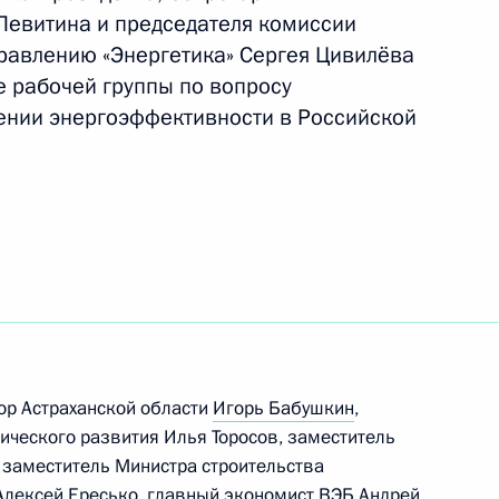
вопросам поддержки
 Левитина и председателя комиссии
ников СВО и членов их семей
правлению «Энергетика» Сергея Цивилёва
е рабочей группы по вопросу
ении энергоэффективности в Российской
ой области, председателем
етеранов боевых действий –
й Игорем Бабушкиным
Госсовета по вопросам
тор Астраханской области
Игорь Бабушкин
,
вий – участников СВО
ческого развития Илья Торосов, заместитель
 заместитель Министра строительства
Алексей Ересько, главный экономист ВЭБ Андрей