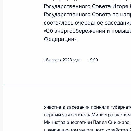
Заседание комиссии Госсовета по 
Государственного Совета Игоря
ветеранов боевых действий – участ
Государственного Совета по на
состоялось очередное заседани
29 мая 2026 года, 17:30
«Об энергосбережении и повыш
Федерации».
Встреча с губернатором Астраханск
комиссии Госсовета по поддержке в
18 апреля 2023 года
19:00
участников СВО и членов их семе
13 ноября 2025 года, 14:05
Расширенное заседание комиссии 
Участие в заседании приняли губерна
поддержки ветеранов боевых дейст
первый заместитель Министра экономи
и членов их семей
Министра энергетики Павел Сниккарс,
29 сентября 2025 года, 15:00
и жилищно-коммунального хозяйства 