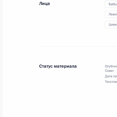
Лица
Бабу
Леви
Совещание по развитию речного су
Циви
20 июня 2023 года, 19:05
Заседание рабочей группы Госсове
энергосбережения и повышения эн
Статус материала
Опублик
Совет
18 апреля 2023 года, 19:00
Дата пу
Текстов
Второе заседание рабочей группы 
Госсовета о развитии Великого Вол
24 октября 2022 года, 17:00