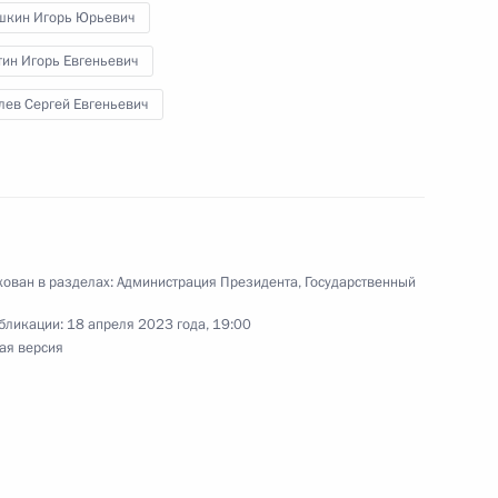
шкин Игорь Юрьевич
тин Игорь Евгеньевич
доходства
лев Сергей Евгеньевич
та по вопросам
ергоэффективности
ован в разделах:
Администрация Президента
,
Государственный
бликации:
18 апреля 2023 года, 19:00
ая версия
по подготовке Президиума
жского пути