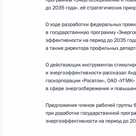
до 2035 года», её стратегических прио
10 марта 2025 года, 17:00
О ходе разработки федеральных прое
в государственную программу «Энерг
Встреча с губернатором Астраханс
эффективности на период до 2035 год
Бабушкиным
а также директора профильных депар
27 августа 2024 года, 13:55
О действующих инструментах стимули
и энергоэффективности рассказал Анд
госкорпорации «Росатом», ОАО «УГМК»
Заседание комиссии Госсовета по 
в сфере энергосбережения и повышен
18 апреля 2024 года, 16:00
Предложения членов рабочей группы б
при доработке государственной прог
Встреча с губернатором Астраханс
энергоэффективности на период до 20
Бабушкиным