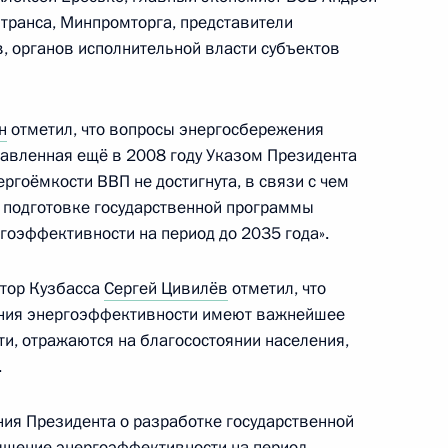
транса, Минпромторга, представители
 органов исполнительной власти субъектов
аседании комиссии Госсовета
боевых действий – участников
н
отметил, что вопросы энергосбережения
тавленная ещё в 2008 году Указом Президента
ргоёмкости ВВП не достигнута, в связи с чем
 подготовке государственной программы
оэффективности на период до 2035 года».
ета по вопросам поддержки
ников СВО и членов их семей
атор Кузбасса
Сергей Цивилёв
отметил, что
ния энергоэффективности имеют важнейшее
и, отражаются на благосостоянии населения,
.
о вопросам поддержки
ния Президента о разработке государственной
ников СВО и членов их семей
ышение энергоэффективности на период