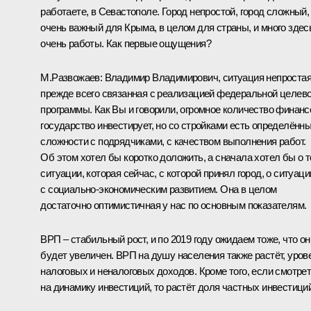
работаете, в Севастополе. Город непростой, город сложный,
очень важный для Крыма, в целом для страны, и много здес
очень работы. Как первые ощущения?
М.Развожаев:
Владимир Владимирович, ситуация непростая
прежде всего связанная с реализацией федеральной целев
программы. Как Вы и говорили, огромное количество финанс
государство инвестирует, но со стройками есть определённ
сложности с подрядчиками, с качеством выполнения работ.
Об этом хотел бы коротко доложить, а сначала хотел бы о т
ситуации, которая сейчас, с которой принял город, о ситуаци
с социально‑экономическим развитием. Она в целом
достаточно оптимистичная у нас по основным показателям.
ВРП – стабильный рост, и по 2019 году ожидаем тоже, что он
будет увеличен. ВРП на душу населения также растёт, уров
налоговых и неналоговых доходов. Кроме того, если смотре
на динамику инвестиций, то растёт доля частных инвестиций