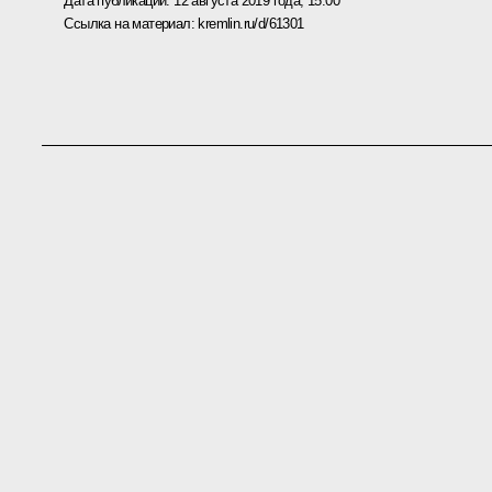
Дата публикации:
12 августа 2019 года, 15:00
Ссылка на материал:
kremlin.ru/d/61301