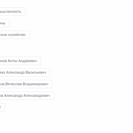
просветительского
марафона «Знание. Первые»
ышленность
оны
30 апреля 2025 года
Видео, 1 ч.
ское хозяйство
анов Антон Андреевич
маз Александр Васильевич
ков Вячеслав Владимирович
ов Александр Александрович
8