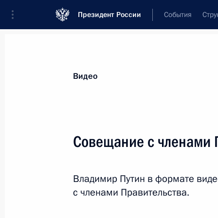
Президент России
События
Стру
Видеозаписи
Фотографии
Аудиозапи
Все материалы
Выступления
Совещан
Видео
Показа
Совещание с членами 
Владимир Путин поздравил
Владимир Путин в формате вид
Патриарха Московского и всея
с членами Правительства.
Руси Кирилла с Днём
тезоименитства