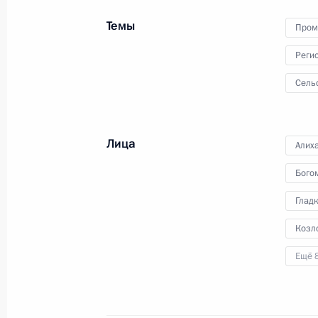
Общероссийской
Темы
общественной организации
Пром
«Деловая Россия»
Реги
13 мая 2025 года
Видео, 3 ч.
Сель
Лица
Алих
Бого
Глад
Козл
Ещё 