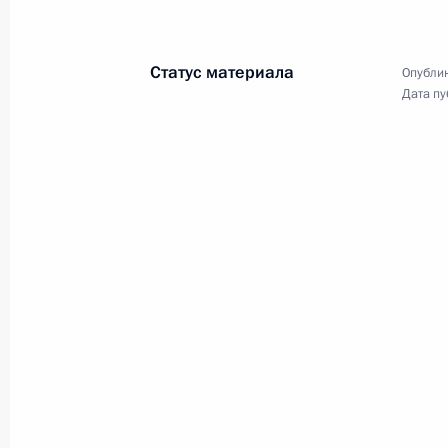
Международный форум
Союзного государства
Статус материала
«Великое наследие – общее
Опублик
Дата пу
будущее»
29 апреля 2025 года
Видео, 43 мин.