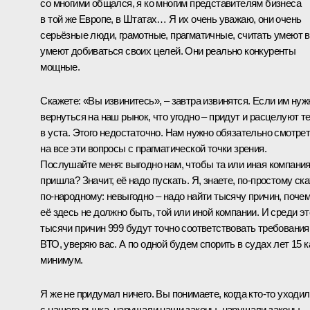
со многими общался, я ко многим представителям бизнеса
в той же Европе, в Штатах… Я их очень уважаю, они очень
серьёзные люди, грамотные, прагматичные, считать умеют в
умеют добиваться своих целей. Они реально конкуренты
мощные.
Скажете: «Вы извинитесь», – завтра извинятся. Если им нуж
вернуться на наш рынок, что угодно – придут и расцелуют т
в уста. Этого недостаточно. Нам нужно обязательно смотре
на все эти вопросы с прагматической точки зрения.
Послушайте меня: выгодно нам, чтобы та или иная компани
пришла? Значит, её надо пускать. Я, знаете, по-простому ска
по-народному: невыгодно – надо найти тысячу причин, поче
её здесь не должно быть, той или иной компании. И среди эт
тысячи причин 999 будут точно соответствовать требовани
ВТО, уверяю вас. А по одной будем спорить в судах лет 15 к
минимум.
Я же не придумал ничего. Вы понимаете, когда кто-то уходил
с нашего рынка, нарушали наши законы, нарушали законы