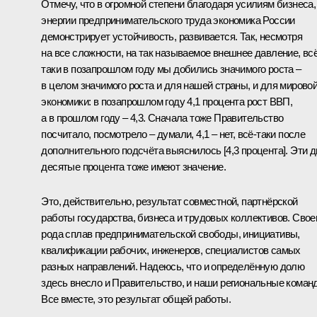
Отмечу, что в огромной степени благодаря усилиям бизнеса,
энергии предпринимательского труда экономика России
демонстрирует устойчивость, развивается. Так, несмотря
на все сложности, на так называемое внешнее давление, всё
таки в позапрошлом году мы добились значимого роста –
в целом значимого роста и для нашей страны, и для мирово
экономики: в позапрошлом году 4,1 процента рост ВВП,
а в прошлом году – 4,3. Сначала тоже Правительство
посчитало, посмотрело – думали, 4,1 – нет, всё-таки после
дополнительного подсчёта выяснилось [4,3 процента]. Эти д
десятые процента тоже имеют значение.
Это, действительно, результат совместной, партнёрской
работы государства, бизнеса и трудовых коллективов. Свое
рода сплав предпринимательской свободы, инициативы,
квалификации рабочих, инженеров, специалистов самых
разных направлений. Надеюсь, что и определённую долю
здесь внесло и Правительство, и наши региональные коман
Все вместе, это результат общей работы.