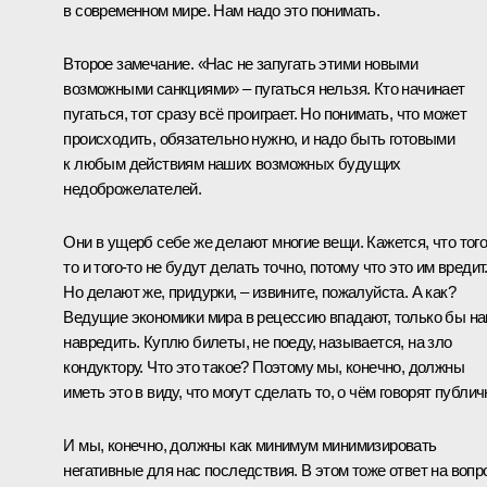
в современном мире. Нам надо это понимать.
Второе замечание. «Нас не запугать этими новыми
возможными санкциями» – пугаться нельзя. Кто начинает
пугаться, тот сразу всё проиграет. Но понимать, что может
происходить, обязательно нужно, и надо быть готовыми
к любым действиям наших возможных будущих
недоброжелателей.
Они в ущерб себе же делают многие вещи. Кажется, что того
то и того-то не будут делать точно, потому что это им вредит
Но делают же, придурки, – извините, пожалуйста. А как?
Ведущие экономики мира в рецессию впадают, только бы н
навредить. Куплю билеты, не поеду, называется, на зло
кондуктору. Что это такое? Поэтому мы, конечно, должны
иметь это в виду, что могут сделать то, о чём говорят публич
И мы, конечно, должны как минимум минимизировать
негативные для нас последствия. В этом тоже ответ на вопр