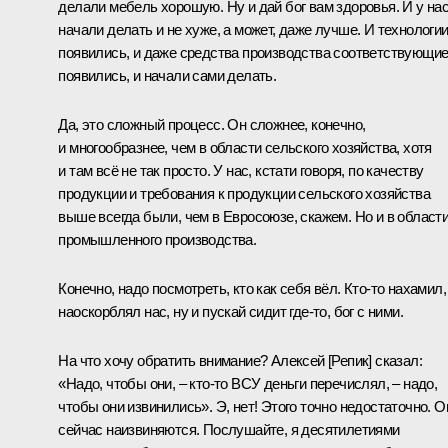
делали мебель хорошую. Ну и дай бог вам здоровья. И у на
начали делать и не хуже, а может, даже лучше. И технологи
появились, и даже средства производства соответствующи
появились, и начали сами делать.
Да, это сложный процесс. Он сложнее, конечно,
и многообразнее, чем в области сельского хозяйства, хотя
и там всё не так просто. У нас, кстати говоря, по качеству
продукции и требования к продукции сельского хозяйства
выше всегда были, чем в Евросоюзе, скажем. Но и в област
промышленного производства.
Конечно, надо посмотреть, кто как себя вёл. Кто-то нахамил,
наоскорблял нас, ну и пускай сидит где-то, бог с ними.
На что хочу обратить внимание? Алексей [Репик] сказал:
«Надо, чтобы они, – кто-то ВСУ деньги перечислял, – надо,
чтобы они извинились». Э, нет! Этого точно недостаточно. О
сейчас наизвиняются. Послушайте, я десятилетиями