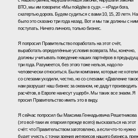
ВТО, мы им говорили: «Мы пойдём в суд». – «Ради бога,
скатертью дорога. Будем судиться с вами 10, 15, 20 лет». Н
было это сказано три года назад. Вот и мы так должны с ни
поступать. Ничего личного, только бизнес.
Я попросил Правительство поработать на этот счёт,
выработать определённые условия возврата. Мы, конечно,
должны учитывать поведение наших партнёров в предыдущ
три года. Разумеется, без этого тоже нельзя, надо по-
человечески относиться. Были компании, которые не хотели
со слезами уходили, честно, но со слезами: «Давление такое
нам разрушат наш бизнес за океаном, не дадут производить
расчётов, в Европе нанесут ущерб». Мы таких все знаем. Я
просил Правительство иметь это в виду.
Я сейчас попросил бы Максима Геннадьевича Решетникова
(это всё-таки их епархия прежде всего) высказаться на этот
счёт: что Правительством заготовлено, а если что-то нужно
будет учесть с точки зрения интересов нашего бизнеса, пре