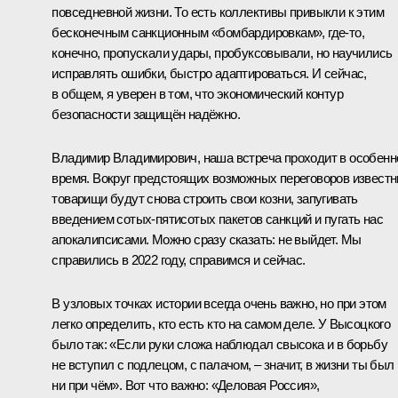
повседневной жизни. То есть коллективы привыкли к этим
бесконечным санкционным «бомбардировкам», где-то,
конечно, пропускали удары, пробуксовывали, но научились
исправлять ошибки, быстро адаптироваться. И сейчас,
в общем, я уверен в том, что экономический контур
безопасности защищён надёжно.
Владимир Владимирович, наша встреча проходит в особенн
время. Вокруг предстоящих возможных переговоров извест
товарищи будут снова строить свои козни, запугивать
введением сотых-пятисотых пакетов санкций и пугать нас
апокалипсисами. Можно сразу сказать: не выйдет. Мы
справились в 2022 году, справимся и сейчас.
В узловых точках истории всегда очень важно, но при этом
легко определить, кто есть кто на самом деле. У Высоцкого
было так: «Если руки сложа наблюдал свысока и в борьбу
не вступил с подлецом, с палачом, – значит, в жизни ты был
ни при чём». Вот что важно: «Деловая Россия»,