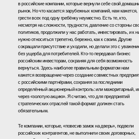
в российские компании, которые вернули себе свой домашн
рынок. Но что касается зарубежных компаний, нам кажется,
грести всех под одну гребёнку неуместно. Есть те, кто,
несмотря на сложности, трудности, давление со стороны св
политиков, продолжили у нас работать, инвестировать, и к н
нужно относиться трепетно, бережно, как к своим. Другие
сокращали присутствие и уходили, но делали это с уважени
без ущерба для потребителей. Кто-то передавал бизнес
российским инвесторам, сохраняя для себя возможность
вернуться. Здесь наиболее правильным форматом нам
кажется возвращение через создание совместных предприя
с российскими партнёрами, сохраняя за последними
определённый акционерный контроль: или мажоритарный, и
через «золотую акцию». Я считаю, что для предприятий
стратегических отраслей такой формат должен стать
обязательным.
Те компании, которые, «повесив замок на дверь», подвели
российских контрагентов, не выполнили своих договорных,