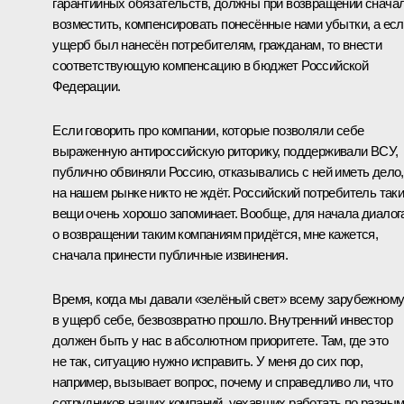
гарантийных обязательств, должны при возвращении снача
возместить, компенсировать понесённые нами убытки, а ес
ущерб был нанесён потребителям, гражданам, то внести
соответствующую компенсацию в бюджет Российской
Федерации.
Если говорить про компании, которые позволяли себе
выраженную антироссийскую риторику, поддерживали ВСУ,
публично обвиняли Россию, отказывались с ней иметь дело,
на нашем рынке никто не ждёт. Российский потребитель так
вещи очень хорошо запоминает. Вообще, для начала диалог
о возвращении таким компаниям придётся, мне кажется,
сначала принести публичные извинения.
Время, когда мы давали «зелёный свет» всему зарубежном
в ущерб себе, безвозвратно прошло. Внутренний инвестор
должен быть у нас в абсолютном приоритете. Там, где это
не так, ситуацию нужно исправить. У меня до сих пор,
например, вызывает вопрос, почему и справедливо ли, что
сотрудников наших компаний, уехавших работать по разны