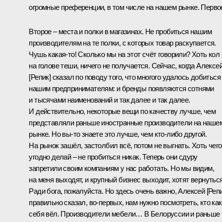
огромные преференции, в том числе на нашем рынке. Перво
Второе – места и полки в магазинах. Не пробиться нашим
производителям на те полки, с которых товар раскупается.
Чушь какая-то! Сколько мы на этот счёт говорили? Хоть кол
на голове теши, ничего не получается. Сейчас, когда Алексе
[Репик] сказал по поводу того, что многого удалось добиться
нашим предпринимателям: и бренды появляются сотнями
и тысячами наименований и так далее и так далее.
И действительно, некоторые вещи по качеству лучше, чем
представляли раньше иностранные производители на наше
рынке. Но вы-то знаете это лучше, чем кто-либо другой.
На рынок зашёл, застолбил всё, потом не выгнать. Хоть чего
угодно делай – не пробиться никак. Теперь они сдуру
запретили своим компаниям у нас работать. Но мы видим,
на меня выходят, и крупный бизнес выходит, хотят вернуться
Ради бога, пожалуйста. Но здесь очень важно, Алексей [Репи
правильно сказал, во-первых, нам нужно посмотреть, кто как
себя вёл. Производители мебели… В Белоруссии и раньше