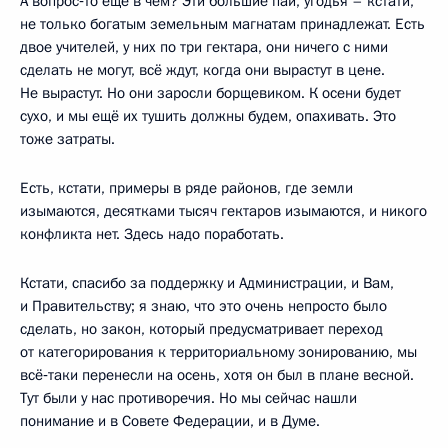
А вопрос‑то ещё в чем? Эти большие паи, угодья – кстати,
не только богатым земельным магнатам принадлежат. Есть
двое учителей, у них по три гектара, они ничего с ними
сделать не могут, всё ждут, когда они вырастут в цене.
Не вырастут. Но они заросли борщевиком. К осени будет
сухо, и мы ещё их тушить должны будем, опахивать. Это
тоже затраты.
Есть, кстати, примеры в ряде районов, где земли
изымаются, десятками тысяч гектаров изымаются, и никого
конфликта нет. Здесь надо поработать.
Кстати, спасибо за поддержку и Администрации, и Вам,
и Правительству; я знаю, что это очень непросто было
сделать, но закон, который предусматривает переход
от категорирования к территориальному зонированию, мы
всё‑таки перенесли на осень, хотя он был в плане весной.
Тут были у нас противоречия. Но мы сейчас нашли
понимание и в Совете Федерации, и в Думе.