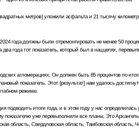
квадратных метров] уложили асфальта и 21 тысячу километр
2024 года должны были отремонтировать не менее 50 процен
на два года тот показатель, который был в наццелях, перевы
родских агломерациях. Он должен быть 85 процентов по ито
лановый показатель. Этот [результат] нам удалось достигн
штабном режиме.
ия подводить итоги года, и в этом году у нас определилась
ому показателю уже перевыполнили все планы. Это Архангель
рская область, Свердловская область, Тамбовская область,