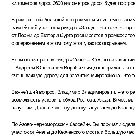
километров дорог, 3600 километров дорог будет постро
В рамках этой большой программы мы системно занима
важнейший участок коридора «Запад – Восток», котор
от Перми до Екатеринбурга расширяется в рамках этог
с опережением в этом году этот участок открываем.
Если посмотреть коридор «Север – Юг», то важнейший 
с Андреем Юрьевичем Воробьёвым договорились, что 
очень важную дорогу для развития микрорайона. Это т
Важнейший вопрос, Владимир Владимирович, – это рас
возможность ускорить обход Ростова, Аксая. Вячеслав 
запустим. Дальше мы эту дорогу запускаем до Красно
По Азово-Черноморскому бассейну. Вы поручали сделат
участок от Анапы до Керченского моста и б
о
льшую част