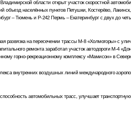
о Владимирской области открыт участок скоростной автомоб
й объезд населённых пунктов Петушки, Костерёво, Лакинск
ург – Тюмень и Р-242 Пермь – Екатеринбург с двух до четы
ая развязка на пересечении трассы М-8 «Холмогоры» с ул
апитального ремонта заработал участок автодороги М-4 «До
онному горно-рекреационному комплексу «Мамисон» в Север
мплекса внутренних воздушных линий международного аэропо
способность автомобильных трасс, улучшает транспортную 