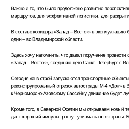
Важно и то, что было продолжено развитие перспект
маршрутов, для эффективной логистики, для раскрыт
В составе коридора «Запад – Восток» в эксплуатацию б
один – во Владимирской области.
Здесь хочу напомнить, что давал поручение провести 
«Запад – Восток», соединяющего Санкт-Петербург с В
Сегодня же в строй запускаются транспортные объекты
реконструированный отрезок автострады М-4 «Дон» в Во
к Черноморско-Азовскому бассейну движение будет лу
Кроме того, в Северной Осетии мы открываем новый т
даст хороший импульс росту туризма на юге страны. Б