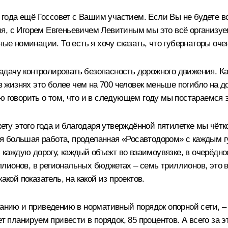
ца года ещё Госсовет с Вашим участием. Если Вы не будете 
я, с
Игорем Евгеньевичем Левитиным
мы это всё организуем
ные номинации. То есть я хочу сказать, что губернаторы оч
дачу контролировать безопасность дорожного движения. Ка
 в жизнях это более чем на 700 человек меньше погибло на д
ю говорить о том, что и в следующем году мы постараемся э
у этого года и благодаря утверждённой пятилетке мы чётк
ется большая работа, проделанная «Росавтодором» с каждым
 каждую дорогу, каждый объект во взаимоувязке, в очерёднос
ионов, в региональных бюджетах – семь триллионов, это вс
акой показатель, на какой из проектов.
данию и приведению в нормативный порядок опорной сети, 
ет планируем привести в порядок, 85 процентов. А всего за 