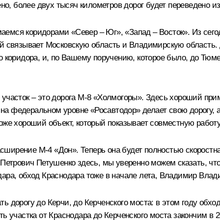
ено, более двух тысяч километров дорог будет переведено и
емся коридорами «Север – Юг», «Запад – Восток». Из сего
ый связывает Московскую область и Владимирскую область. 
о коридора, и, по Вашему поручению, которое было, до Тюм
участок – это дорога М-8 «Холмогоры». Здесь хороший прим
на федеральном уровне «Росавтодор» делает свою дорогу,
оже хороший объект, который показывает совместную работу
ширение М-4 «Дон». Теперь она будет полностью скоростна
Петрович Петушенко здесь, мы уверенно можем сказать, что 
дара, обход Краснодара тоже в начале лета, Владимир Вла
ь дорогу до Керчи, до Керченского моста: в этом году обх
ь участка от Краснодара до Керченского моста закончим в 202