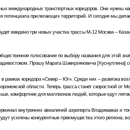
ивных международных транспортных коридоров. Они нужны 
ия потенциала прилегающих территорий. И сегодня мы дела
удет введено три новых участка трассы М-12 Москва – Казан
общественное голосование по выбору названия для этой зна
ладивостоком. Прошу Марата Шакирзяновича [Хуснуллина] со
 в рамках коридора «Север – Юг». Среди них – развязка воз
ронежской области. Теперь трасса станет скоростной от Мос
чше, комфортнее для миллионов людей, которые едут летом
ерминал внутренних авиалиний аэропорта Владикавказ и то
удут усилены конкурентные преимущества этого региона, во