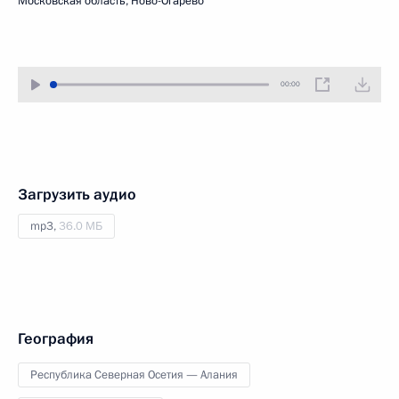
Московская область, Ново-Огарёво
00:00
Загрузить аудио
mp3,
36.0 МБ
География
Республика Северная Осетия — Алания