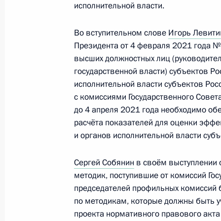
вопросам и противодействию расп
исполнительной власти.
коронавирусной инфекции
Во вступительном слове
Игорь Левити
16 марта 2022 года, 13:00
Президента от 4 февраля 2021 года №
высших должностных лиц (руководите
государственной власти) субъектов Р
Совещание с главами регионов в р
исполнительной власти субъектов Рос
Госсовета по экономическим вопро
с комиссиями Государственного Совет
распространению коронавируса
до 4 апреля 2021 года необходимо об
расчёта показателей для оценки эффе
11 марта 2022 года, 12:00
и органов исполнительной власти суб
Сергей Собянин
в своём выступлении 
Президент ознакомился с ходом ст
методик, поступившие от комиссий Гос
космического центра в Москве
председателей профильных комиссий 
по методикам, которые должны быть 
27 февраля 2022 года, 18:00
проекта нормативного правового акта