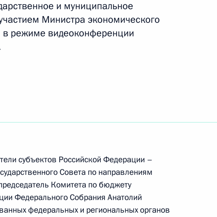
ударственное и муниципальное
ть следующие материалы
 участием Министра экономического
а в режиме видеоконференции
.
ственного Совета
тиводействию
русной инфекции
номической поддержки
ители субъектов Российской Федерации –
сударственного Совета по направлениям
председатель Комитета по бюджету
ции Федерального Собрания Анатолий
та по экономическим
ованных федеральных и региональных органов