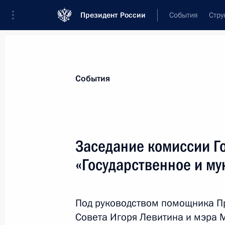
Президент России
События
Стру
Материалы по выбранной персоне
События
Собянин
,
Сергей
Семёнович
мэр Москвы
Заседание комиссии Г
«Государственное и м
Лента событий
Под руководством помощника Пр
Совета Игоря Левитина и мэра 