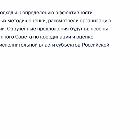
подходы к определению эффективности
 Собяниным
овых методик оценки, рассмотрели организацию
ии. Озвученные предложения будут вынесены
енного Совета по координации и оценке
исполнительной власти субъектов Российской
 новом участке Большой
рополитена
обеспечению согласованного
ия органов публичной власти