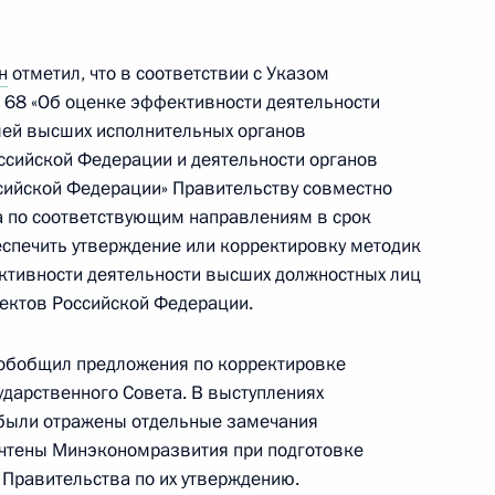
ространению новой
н
отметил, что в соответствии с Указом
 68 «Об оценке эффективности деятельности
лей высших исполнительных органов
оссийской Федерации и деятельности органов
амках рабочей группы
сийской Федерации» Правительству совместно
сам и противодействию
а по соответствующим направлениям в срок
еспечить утверждение или корректировку методик
ктивности деятельности высших должностных лиц
ъектов Российской Федерации.
обобщил предложения по корректировке
роительства Национального
ударственного Совета. В выступлениях
были отражены отдельные замечания
учтены Минэкономразвития при подготовке
 Правительства по их утверждению.