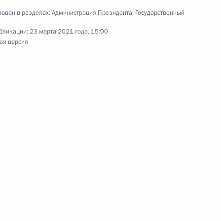
ован в разделах:
Администрация Президента
,
Государственный
бликации:
23 марта 2021 года, 15:00
ая версия
 Собяниным
ва
 направлению
 управление»