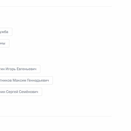
лужба
оны
 направлению
 управление»
тин Игорь Евгеньевич
тников Максим Геннадьевич
ва
нин Сергей Семёнович
росам