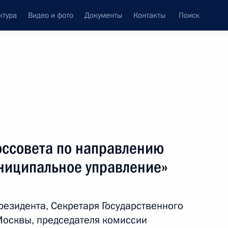
ктура
Видео и фото
Документы
Контакты
Поиск
Все персоны
оссовета по направлению
униципальное управление»
Подписаться на ленту
езидента, Секретаря Государственного
Москвы, председателя комиссии