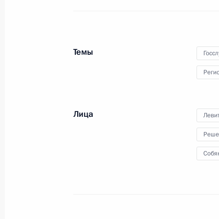
Посещение Дома культуры «ГЭС-2»
1 декабря 2021 года, 15:50
Темы
Госс
Реги
Заседание комиссии Госсовета по
«Государственное и муниципальное
19 ноября 2021 года, 13:30
Лица
Леви
Реше
Совещание с членами Правительст
Собя
5 октября 2021 года, 16:50
Совещание по экономическим воп