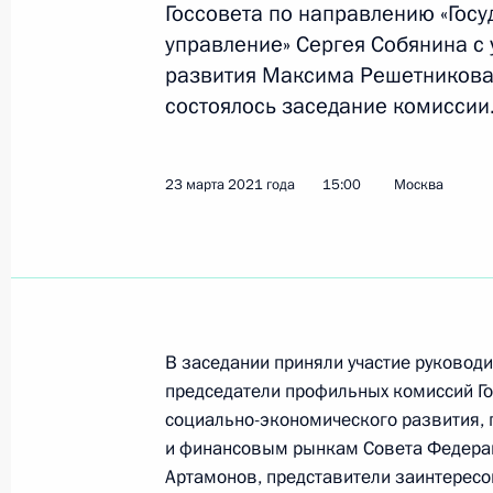
Госсовета по направлению «Гос
Показа
управление» Сергея Собянина с
развития Максима Решетников
состоялось заседание комиссии
Заседание рабочей группы Государ
по экономическим вопросам и про
распространению новой коронави
23 марта 2021 года
15:00
Москва
20 апреля 2022 года, 18:00
Совещание о мерах социально-эко
регионов
В заседании приняли участие руковод
16 марта 2022 года, 18:10
председатели профильных комиссий Го
социально-экономического развития, 
и финансовым рынкам Совета Федера
Заседание рабочей группы Госсове
Артамонов, представители заинтерес