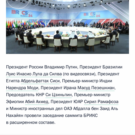
Президент России Владимир Путин, Президент Бразилии
Луис Инасио Лула да Силва
(по видеосвязи), Президент
Египта
Абдельфаттах Сиси
, Премьер-министр Индии
Нарендра Моди
, Президент Ирана
Масуд Пезешкиан
,
Председатель КНР
Си Цзиньпин
, Премьер-министр
Эфиопии
Абий Ахмед
, Президент ЮАР
Сирил Рамафоза
и Министр иностранных дел ОАЭ Абдалла бен Заид Аль
Нахайян провели заседание саммита БРИКС
в расширенном составе.