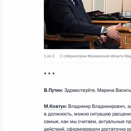
Ковтун
12 января 2017 года, 15:15
Встреча с губернатором Мурманск
9 октября 2015 года, 14:45
1 из 2
С губернатором Мурманской области Мар
* * *
Заседание рабочей группы президи
рыбохозяйственного комплекса Ро
В.Путин
: Здравствуйте, Марина Василь
15 июля 2015 года, 14:00
М.Ковтун
: Владимир Владимирович, за
в должность, можно ситуацию расцен
самые, как мы считаем, актуальные п
Заседание рабочей группы президи
действий, сформировали достаточно р