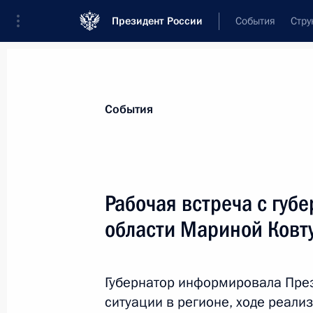
Президент России
События
Стру
Материалы по выбранной персоне
События
Ковтун
,
Марина
Васильевна
Рабочая встреча с гу
области Мариной Ковт
Лента событий
Губернатор информировала Пре
ситуации в регионе, ходе реал