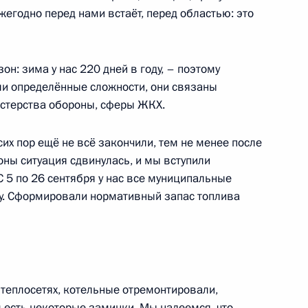
плекса
жегодно перед нами встаёт, перед областью: это
он: зима у нас 220 дней в году, – поэтому
ли определённые сложности, они связаны
натора Мурманской области
истерства обороны, сферы ЖКХ.
сих пор ещё не всё закончили, тем не менее после
ны ситуация сдвинулась, и мы вступили
 5 по 26 сентября у нас все муниципальные
у. Сформировали нормативный запас топлива
Мурманской области Мариной
 теплосетях, котельные отремонтировали,
приоритетных нацпроектов
 есть некоторые заминки. Мы надеемся, что