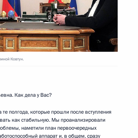
ой области Мариной Ковтун
иной Ковтун.
ума Госсовета по развитию
ссии
евна. Как дела у Вас?
 те полгода, которые прошли после вступления
ивать как стабильную. Мы проанализировали
роблемы, наметили план первоочередных
ума Госсовета по вопросу
аботоспособный аппарат и, в общем, сразу