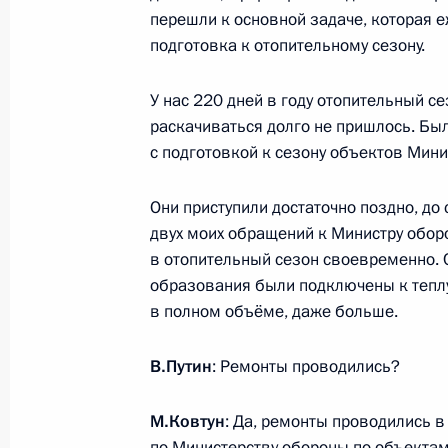
развития рыбохозяйственного ком
перешли к основной задаче, которая е
подготовка к отопительному сезону.
4 июня 2015 года, 14:40
У нас 220 дней в году отопительный сез
раскачиваться долго не пришлось. Бы
Принята досрочная отставка губер
с подготовкой к сезону объектов Мин
Марины Ковтун
5 мая 2014 года, 13:10
Они приступили достаточно поздно, до 
двух моих обращений к Министру оборо
в отопительный сезон своевременно. С
образования были подключены к тепл
Рабочая встреча с губернатором 
в полном объёме, даже больше.
Ковтун
5 мая 2014 года, 13:05
В.Путин
: Ремонты проводились?
М.Ковтун
: Да, ремонты проводились в
Заседание Совета по реализации 
по Министерству обороны по объектам