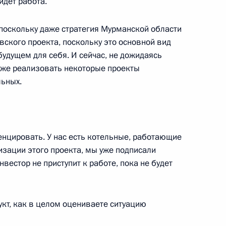
йдёт работа.
поскольку даже стратегия Мурманской области
ского проекта, поскольку это основной вид
ные
Официальные
Правовая и
сетевые ресурсы
техническая
удущем для себя. И сейчас, не дожидаясь
ссии
Президента России
информация
уже реализовать некоторые проекты
льных.
MAX
О портале
ВКонтакте
Об использовании
ии
информации сайта
Rutube
О персональных
Telegram-канал
данных пользователей
нцировать. У нас есть котельные, работающие
YouTube
зиденту
Написать в редакцию
ализации этого проекта, мы уже подписали
и —
вестор не приступит к работе, пока не будет
ного
по
укт, как в целом оцениваете ситуацию
—