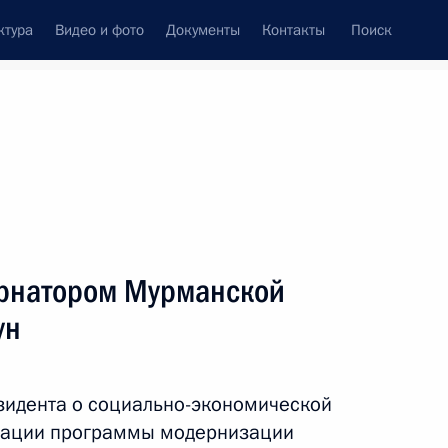
ктура
Видео и фото
Документы
Контакты
Поиск
Все персоны
бернатором Мурманской
ун
Подписаться на ленту
зидента о социально-экономической
изации программы модернизации