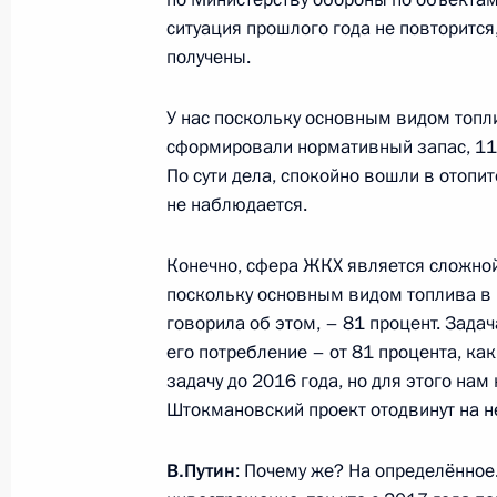
и демографической политике
ситуация прошлого года не повторится
получены.
26 февраля 2013 года, 21:30
У нас поскольку основным видом топли
сформировали нормативный запас, 113 
Рабочая встреча с губернатором 
По сути дела, спокойно вошли в отопит
Ковтун
не наблюдается.
30 октября 2012 года, 19:30
Конечно, сфера ЖКХ является сложной, 
поскольку основным видом топлива в 
говорила об этом, – 81 процент. Задача
его потребление – от 81 процента, как
задачу до 2016 года, но для этого нам
Встреча с военнослужащими Во
Штокмановский проект отодвинут на 
26 июля 2026 года
В.Путин
: Почему же? На определённое