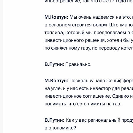
инвестрешение, так что с 2017 года по
М.Ковтун:
Мы очень надеемся на это, 
в основном строится вокруг Штокманов
Разделы сайта
Информацион
Президента
ресурсы
топлива, который мы предполагаем в б
России
Президента Ро
инвестиционного решения, хотели бы 
по сжиженному газу, по переводу коте
События
Президент России
Текущий ресурс
Структура
В.Путин
: Правильно.
Конституция Росс
Видео и фото
Государственная
Документы
символика
М.Ковтун:
Поскольку надо же диффере
Контакты
Обратиться к Пре
на угле, и у нас есть инвестор для ре
Поиск
Президент Росси
инвестиционное соглашение. Однако ин
гражданам школь
возраста
Для СМИ
понимать, что есть лимиты на газ.
Виртуальный тур 
Кремлю
Подписаться
В.Путин:
Как у вас региональный прод
Владимир Путин 
Справочник
личный сайт
в экономике?