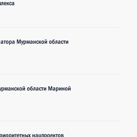
плекса
натора Мурманской области
Мурманской области Мариной
приоритетных нацпроектов