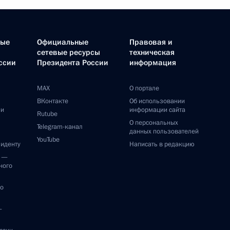
ные
Официальные
Правовая и
сетевые ресурсы
техническая
ссии
Президента России
информация
MAX
О портале
ВКонтакте
Об использовании
ии
информации сайта
Rutube
О персональных
Telegram-канал
данных пользователей
YouTube
зиденту
Написать в редакцию
и —
ного
по
—