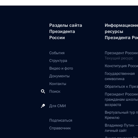
Разделы сайта
Информацион
Президента
ресурсы
России
Президента Ро
События
Президент России
Текущий ресурс
Структура
Конституция Росс
Видео и фото
Государственная
Документы
символика
Контакты
Обратиться к Пре
Поиск
Президент Росси
гражданам школь
возраста
Для СМИ
Виртуальный тур 
Кремлю
Подписаться
Владимир Путин 
Справочник
личный сайт