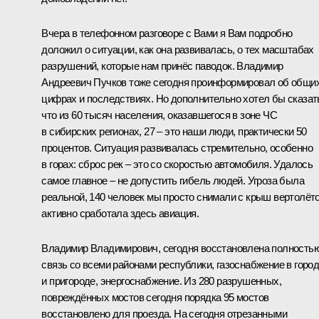
Вчера в телефонном разговоре с Вами я Вам подробно
доложил о ситуации, как она развивалась, о тех масштабах
разрушений, которые нам принёс паводок. Владимир
Андреевич Пучков тоже сегодня проинформировал об общи
цифрах и последствиях. Но дополнительно хотел бы сказат
что из 60 тысяч населения, оказавшегося в зоне ЧС
в сибирских регионах, 27 – это наши люди, практически 50
процентов. Ситуация развивалась стремительно, особенно
в горах: сброс рек – это со скоростью автомобиля. Удалось
самое главное – не допустить гибель людей. Угроза была
реальной, 140 человек мы просто снимали с крыш вертолёт
активно сработала здесь авиация.
Владимир Владимирович, сегодня восстановлена полность
связь со всеми районами республики, газоснабжение в горо
и пригороде, энергоснабжение. Из 280 разрушенных,
повреждённых мостов сегодня порядка 95 мостов
восстановлено для проезда. На сегодня отрезанными