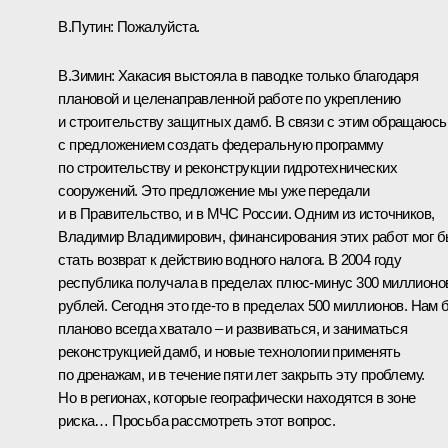
В.Путин:
Пожалуйста.
В.Зимин:
Хакасия выстояла в паводке только благодаря
плановой и целенаправленной работе по укреплению
и строительству защитных дамб. В связи с этим обращаюсь
с предложением создать федеральную программу
по строительству и реконструкции гидротехнических
сооружений. Это предложение мы уже передали
и в Правительство, и в МЧС России. Одним из источников,
Владимир Владимирович, финансирования этих работ мог 
стать возврат к действию водного налога. В 2004 году
республика получала в пределах плюс-минус 300 миллионо
рублей. Сегодня это где‑то в пределах 500 миллионов. Нам 
планово всегда хватало – и развиваться, и заниматься
реконструкцией дамб, и новые технологии применять
по дренажам, и в течение пяти лет закрыть эту проблему.
Но в регионах, которые географически находятся в зоне
риска… Просьба рассмотреть этот вопрос.