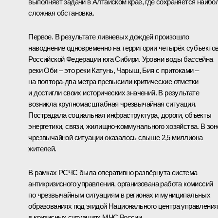
выполняет задачи в Алтайском крае, где сохраняется наибо
сложная обстановка.
Первое. В результате ливневых дождей произошло
наводнение одновременно на территории четырёх субъекто
Российской Федерации юга Сибири. Уровни воды бассейна
реки Оби – это реки Катунь, Чарыш, Бия с притоками –
на полтора-два метра превысили критические отметки
и достигли своих исторических значений. В результате
возникла крупномасштабная чрезвычайная ситуация.
Пострадала социальная инфраструктура, дороги, объекты
энергетики, связи, жилищно-коммунального хозяйства. В зон
чрезвычайной ситуации оказалось свыше 2,5 миллиона
жителей.
В рамках РСЧС была оперативно развёрнута система
антикризисного управления, организована работа комиссий
по чрезвычайным ситуациям в регионах и муниципальных
образованиях под эгидой Национального центра управления
в кризисных ситуациях МЧС России.