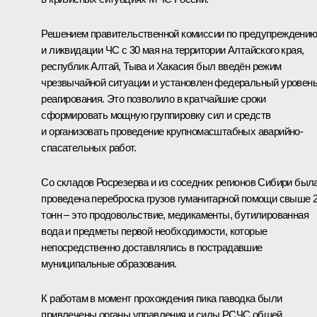
Решением правительственной комиссии по предупреждени
и ликвидации ЧС с 30 мая на территории Алтайского края,
республик Алтай, Тыва и Хакасия был введён режим
чрезвычайной ситуации и установлен федеральный уровен
реагирования. Это позволило в кратчайшие сроки
сформировать мощную группировку сил и средств
и организовать проведение крупномасштабных аварийно-
спасательных работ.
Со складов Росрезерва и из соседних регионов Сибири был
проведена переброска грузов гуманитарной помощи свыше 
тонн – это продовольствие, медикаменты, бутилированная
вода и предметы первой необходимости, которые
непосредственно доставлялись в пострадавшие
муниципальные образования.
К работам в момент прохождения пика паводка были
привлечены органы управления и силы РСЧС общей