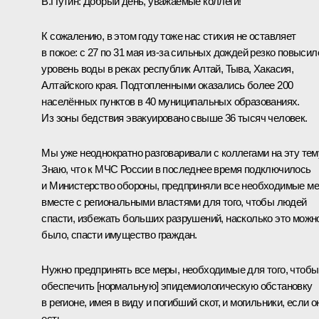
В.Путин:
Добрый день, уважаемые коллеги!
К сожалению, в этом году тоже нас стихия не оставляет
в покое: с 27 по 31 мая из‑за сильных дождей резко повысил
уровень воды в реках республик Алтай, Тыва, Хакасия,
Алтайского края. Подтопленными оказались более 200
населённых пунктов в 40 муниципальных образованиях.
Из зоны бедствия эвакуировано свыше 36 тысяч человек.
Мы уже неоднократно разговаривали с коллегами на эту тем
Знаю, что к МЧС России в последнее время подключилось
и Министерство обороны, предприняли все необходимые м
вместе с региональными властями для того, чтобы людей
спасти, избежать больших разрушений, насколько это можн
было, спасти имущество граждан.
Нужно предпринять все меры, необходимые для того, чтобы
обеспечить [нормальную] эпидемиологическую обстановку
в регионе, имея в виду и погибший скот, и могильники, если о
есть.