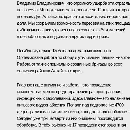
Владимир Владимирович, что огромного ущерба эта отрасл
не понесла. Мы потеряли, затоплено всего 12 тысяч гектаро
посевов. Для Алтайского края это относительно небольшая
доля. Мы сохраняем возможность пересева на этих площад
либо компенсации утраченных посевов за счёт изменений
в севооборотах и подсева на других территориях.
Погибло и утеряно 1305 голов домашних животных.
Организована работа по сбору и утилизации павших животн
Работают такие специально созданные бригады во всех
сельских районах Алтайского края.
Главное наше внимание и забота – это проведение
комплексных мер по предотвращению распространения
инфекционных заболеваний. Здесь главное – это налажива
питьевого водоснабжения. Попали под подтопление 4700
децентрализованных источников, колодцев водоснабжения.
Сегодня уже три четверти из них очищены, производится
обработка. В трёх районах из 17 проведена стопроцентная