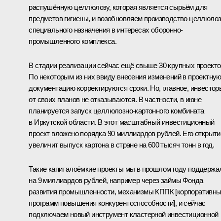
распушённую целлюлозу, которая является сырьём для
предметов гигиены, и возобновляем производство целлюло
специального назначения в интересах оборонно-
промышленного комплекса.
В стадии реализации сейчас ещё свыше 30 крупных проекто
По некоторым из них ввиду внесения изменений в проектну
документацию корректируются сроки. Но, главное, инвестор
от своих планов не отказываются. В частности, в июне
планируется запуск целлюлозно-картонного комбината
в Иркутской области. В этот масштабный инвестиционный
проект вложено порядка 90 миллиардов рублей. Его открыти
увеличит выпуск картона в стране на 600 тысяч тонн в год.
Такие капиталоёмкие проекты мы в прошлом году поддержа
на 9 миллиардов рублей, например через займы Фонда
развития промышленности, механизмы КППК [корпоративн
программ повышения конкурентоспособности], и сейчас
подключаем новый инструмент кластерной инвестиционной