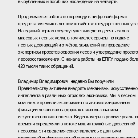
вырубленных и погибших насаждений на четверть.
Продолжается работа по переводу в цифровой формат
предоставляемых в лесном хозяйстве государственных услу
На единый портал госуслуг уже выведено десять самых
массовых лесных услуг, в том числе сервисы по подаче
лесных деклараций и отчётов, заявлений на проведение
экспертизы проектов освоения лесов и утверждение проект
лесовосстановления. С начала работы на ЕПГУ подано бол
420 тысяч таких обращений.
Владимир Владимирович, недавно Вы поручили
Правительству активнее внедрять механизмы искусственно
интеллекта в различных отраслях экономики. Мы в лесном
комплексе провели эксперимент по автоматизированной
фиксации лесовозов на дорогах с использованием
искусственного интеллекта. Видеокамеры в режиме реально
времени определяли в потоке машин гружёные древесиной
лесовозы, эти сведения сопоставлялись с данными
отраслевой информационной системы на предмет наличия