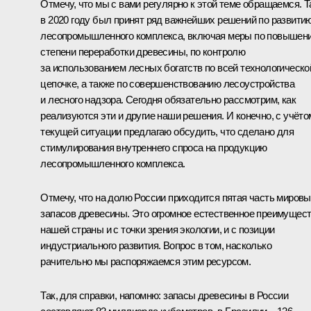
Отмечу, что мы с вами регулярно к этой теме обращаемся. Т
в 2020 году был принят ряд важнейших решений по развити
лесопромышленного комплекса, включая меры по повышен
степени переработки древесины, по контролю
за использованием лесных богатств по всей технологическо
цепочке, а также по совершенствованию лесоустройства
и лесного надзора. Сегодня обязательно рассмотрим, как
реализуются эти и другие наши решения. И конечно, с учёто
текущей ситуации предлагаю обсудить, что сделано для
стимулирования внутреннего спроса на продукцию
лесопромышленного комплекса.
Отмечу, что на долю России приходится пятая часть миров
запасов древесины. Это огромное естественное преимущес
нашей страны и с точки зрения экологии, и с позиции
индустриального развития. Вопрос в том, насколько
рачительно мы распоряжаемся этим ресурсом.
Так, для справки, напомню: запасы древесины в России