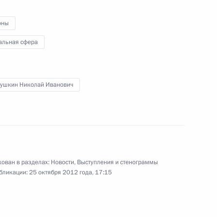
й области Николаем
оны
альная сфера
ушкин Николай Иванович
Самарской области Николаем
отовке совместного заседания
ован в разделах:
Новости
,
Выступления и стенограммы
льтуры и спорта
бликации:
25 октября 2012 года, 17:15