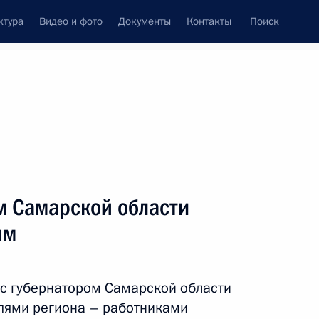
ктура
Видео и фото
Документы
Контакты
Поиск
Все персоны
та по взаимодействию
м Самарской области
ских народов
ым
Подписаться на ленту
 с губернатором Самарской области
ями региона – работниками