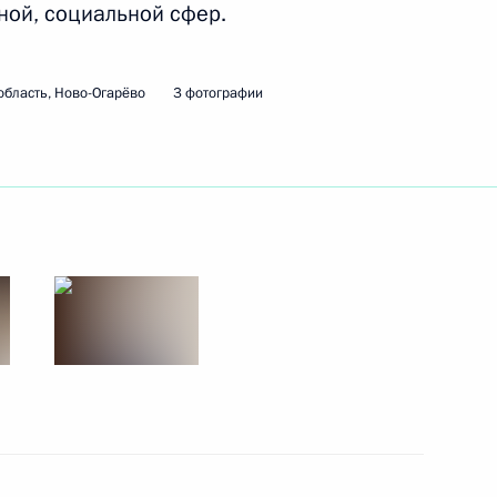
ой, социальной сфер.
область, Ново-Огарёво
3 фотографии
но исполняющим обязанности
представителем Президента
конгрессом финно-угорских