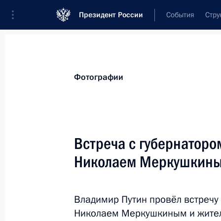
Президент России
События
Стру
Материалы по выбранной персоне
Фотографии
Меркушкин
,
Николай
Иванович
Специальный представитель Президен
Встреча с губернаторо
со Всемирным конгрессом финно-угор
Николаем Меркушкин
Лента событий
Владимир Путин провёл встречу
Николаем Меркушкиным и жител