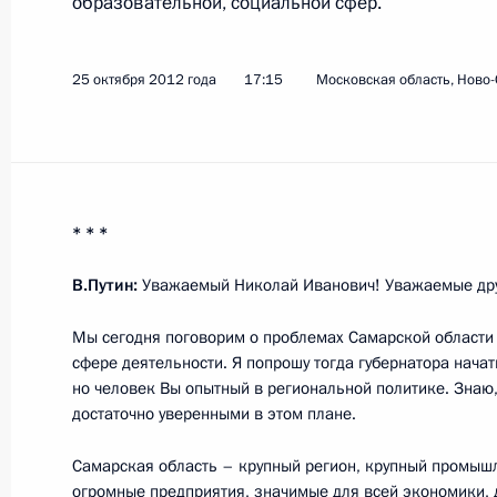
образовательной, социальной сфер.
Встреча с Дмитрием Азаровым
25 сентября 2017 года, 13:50
25 октября 2012 года
17:15
Московская область, Ново
Дмитрий Азаров назначен времен
Губернатора Самарской области
25 сентября 2017 года, 13:45
* * *
В.Путин:
Уважаемый Николай Иванович! Уважаемые др
Николай Меркушкин назначен спец
Мы сегодня поговорим о проблемах Самарской области
по взаимодействию со Всемирным 
сфере деятельности. Я попрошу тогда губернатора начат
народов
но человек Вы опытный в региональной политике. Знаю,
достаточно уверенными в этом плане.
25 сентября 2017 года, 13:45
Самарская область – крупный регион, крупный промышл
огромные предприятия, значимые для всей экономики, 