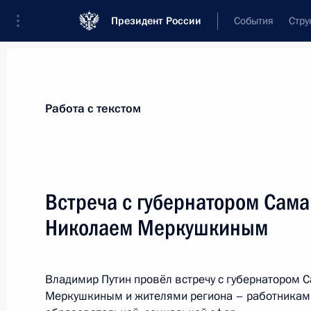
Президент России
События
Стру
Материалы по выбранной персоне
Работа с текстом
Меркушкин
,
Николай
Иванович
Специальный представитель Президен
Встреча с губернатором Сама
со Всемирным конгрессом финно-угор
Николаем Меркушкиным
Лента событий
Владимир Путин провёл встречу с губернатором 
Меркушкиным и жителями региона – работникам