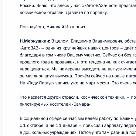
России. Знаю, что здесь у нас с «АвтоВАЗа» есть предст
Встреча с губернатором Самарско
космической отрасли. Давайте по порядку.
Меркушкиным
Пожалуйста, Николай Иванович.
6 июня 2016 года, 14:15
Н.Меркушкин
:
В целом, Владимир Владимирович, обста
«АвтоВАЗ» – один из крупнейших наших центров – даёт 
Рабочая встреча с губернатором 
благодаря в том числе Вашему участию. Сейчас он без 
прошлого года в продажах, и эта тенденция, как считае
Меркушкиным
наращиваться. Мы намерены выходить на выпуск милли
1 декабря 2015 года, 13:10
за миллион штук выпуска. Причём сейчас на новые авт
На «Ладу Ларгус» запись уже на март месяц. Это очень 
Что касается другой отрасли, космической техники, – 
Заседание рабочей группы по подг
пилотируемых носителей «Самара».
Совета по развитию физической ку
и оргкомитета «Россия-2018»
В социальной сфере сейчас мы ведём работу по Вашим
с 1 октября, а не с 1 января – повысили зарплату педа
22 сентября 2015 года, 13:30
в дошкольных учреждениях. Потому что там разница пол