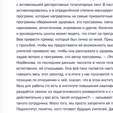
Президент принял отставку Главы 
с активизацией деструктивных тоталитарных сект. В по
активизировались и в определённой степени маскирую
10 мая 2012 года, 09:00
программ, которые направлены на самые приоритетные
программы сбережения здоровья, это программы, связ
наркомании, алкоголизма, игромании и другие. Конечно,
и руководитель школы может видеть, что стоит за прогр
Президент принял отставку губерн
Вам привести пример, который был лично со мной. При
10 мая 2012 года, 08:55
с просьбой, чтобы мы предоставили ей возможность выс
учителей примерно час, чтобы она рассказала о здоров
задаю вопрос о программе, кто автор программы, – «Э
Норбекова, по последним данным, числится в числе тота
О ходе исполнения пункта 6 перечн
естественно, ей отказываю. Она всё‑таки пытается наста
по итогам работы мобильной приё
говорить весь этот расклад, и в итоге у нас получается 
позицию по отношению к ней, сказал, что в этом инсти
в Республике Мордовия
базу для работы (то есть в институте повышения квали
17 января 2012 года, 21:10
раздаётся звонок из педагогического университета и к 
действительно у вас есть такой сотрудник?» – называют
такого сотрудника. Мало того, мы просто запретили ей по
Пединститут, понятно, кого готовит: будущих учителей. 