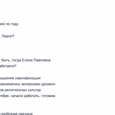
тного самоуправления
ей по году.
. Ладно?
й области Николаем
быть, тогда Елена Павловна
аботаете?
повышения квалификации
у с официальным
 занимались вопросами духовно-
ора Самарской области
ов религиозных культур
тября, начали работать, готовим
а проблема связана