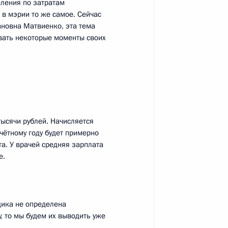
еления по затратам
 в мэрии то же самое. Сейчас
Самарской области Николаем
новна Матвиенко, эта тема
ывать некоторые моменты своих
и на полигоне в Самарской
тысячи рублей. Начисляется
тчётному году будет примерно
та. У врачей средняя зарплата
е.
о образования
ика не определена
у, то мы будем их выводить уже