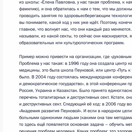
Исполнен пункт 3 перечня поручен
из школы: «Елена Павловна, у нас такая проблема, к на
мобильной приёмной Президента в
фамилию), и она обратилась к нам с тем, что мы должн
проводить занятия по здоровьесберегающим технологиям
16 января 2012 года, 20:20
вы понимаете, какой ход у них уже идёт. Поэтому, конечн
главное, что волнует нас, что они каждый раз меняются
называли, из какой секты, то сейчас они маскируются, я
образовательных или культурологических программ.
О ходе исполнения пункта 1 перечн
по итогам работы мобильной приё
Пример можно привести на организации, где «духовным
в Республике Мордовия
Проблема у нас такая: в 1996 году она создала центр 
медицины, это была школа Пеуновой, или центр «Путь к 
16 января 2012 года, 20:00
было. В 2004 году состоялась международная конферен
и демократическое государство», в этой конференции пр
Россия, Украина и Казахстан. Было принято единоглас
перечень тоталитарных и деструктивных сект. Кстати, он
О ходе исполнения пункта 3 перечн
и деструктивных сект. Следующий её ход: в 2006 году в
по итогам работы мобильной приё
«Академия развития Пеуновой». И если в народном цел
в Республике Мордовия
больными одинокими людьми (какими она там методами 
то здесь ещё появляется основная задача – обучить ме
16 января 2012 года, 19:50
решения проблем человека. Каких проблем: это здоровь