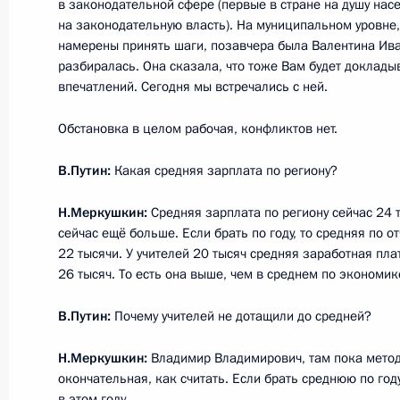
в законодательной сфере (первые в стране на душу нас
на законодательную власть). На муниципальном уровне,
Рабочая встреча с губернатором 
намерены принять шаги, позавчера была Валентина Ива
Меркушкиным
разбиралась. Она сказала, что тоже Вам будет доклад
впечатлений. Сегодня мы встречались с ней.
4 июня 2014 года, 09:10
Обстановка в целом рабочая, конфликтов нет.
В.Путин:
Какая средняя зарплата по региону?
Селекторное совещание по ситуаци
области
Н.Меркушкин:
Средняя зарплата по региону сейчас 24 
сейчас ещё больше. Если брать по году, то средняя по о
19 июня 2013 года, 10:45
22 тысячи. У учителей 20 тысяч средняя заработная пла
26 тысяч. То есть она выше, чем в среднем по экономик
Совещание по вопросам школьног
В.Путин:
Почему учителей не дотащили до средней?
6 июня 2013 года, 15:45
Н.Меркушкин:
Владимир Владимирович, там пока метод
окончательная, как считать. Если брать среднюю по год
в этом году.