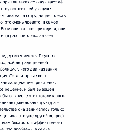
ий, данных по итогам работы
м пришла такая‑то (называют её
 Республике Мордовия
ы предоставить ей учащихся
, она ваша сотрудница». То есть
о, это очень чревато, и самое
. Если они раньше приходили, они
 ещё раз повторяю, за счёт
я поручений, данных
мной Президента
 лидером» является Пеунова.
народной нетрадиционной
Солнцу», у него два названия
ция «Тоталитарные секты
инимали участие три страны:
ное решение, и был вывешен
а была в числе этих тоталитарных
я поручений, данных
озникает уже новая структура –
мной Президента
ительстве она занималась только
целила, это уже другой вопрос),
тодам быстрого и эффективного
е, это проблемы в семье,