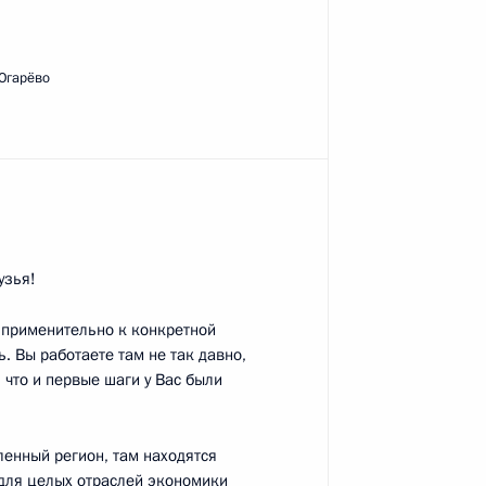
-Огарёво
но исполняющим обязанности
узья!
представителем Президента
 применительно к конкретной
конгрессом финно-угорских
ь. Вы работаете там не так давно,
 что и первые шаги у Вас были
енный регион, там находятся
для целых отраслей экономики