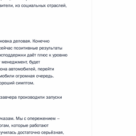
авители, из социальных отраслей,
й области Николаем
новка деловая. Конечно
сейчас позитивные результаты
Самарской области Николаем
господдержки даёт плюс к уровню
т менеджмент, будет
она автомобилей, перейти
омобили огромная очередь.
хороший симптом.
позавчера производили запуски
отовке совместного заседания
льтуры и спорта
 указам. Мы с опережением –
гогам, которые работают
училась достаточно серьёзная,