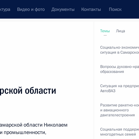
ктура
Видео и фото
Документы
Контакты
Поиск
Все персоны
Темы
Лица
Социально-экономич
ситуация в Самарско
Вопросы духовно-нр
образования
та по взаимодействию
Ситуация на предпри
рской области
ских народов
АвтоВАЗ
Развитие ракетно-ко
и авиационного
двигателестроения
Подписаться на ленту
Самарской области Николаем
Социальная поддер
и промышленности,
многодетных семей