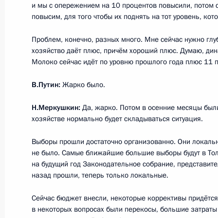
и мы с опережением на 10 процентов повысили, потом 
повысим, для того чтобы их поднять на тот уровень, ко
Заседание Совета по развитию физ
Проблем, конечно, разных много. Мне сейчас нужно глу
2 июня 2015 года, 15:20
хозяйство даёт плюс, причём хороший плюс. Думаю, ди
Молоко сейчас идёт по уровню прошлого года плюс 11 
В.Путин:
Жарко было.
Президиум Госсовета по вопросам 
автодорог
Н.Меркушкин:
Да, жарко. Потом в осенние месяцы был
хозяйстве нормально будет складываться ситуация.
8 октября 2014 года, 16:50
Выборы прошли достаточно организованно. Они локальн
не было. Самые ближайшие большие выборы будут в То
на будущий год Законодательное собрание, представит
Принята досрочная отставка губер
назад прошли, теперь только локальные.
Николая Меркушкина
6 июня 2014 года, 13:30
Сейчас бюджет внесли, некоторые коррективы придётся 
в некоторых вопросах были перекосы, большие затраты