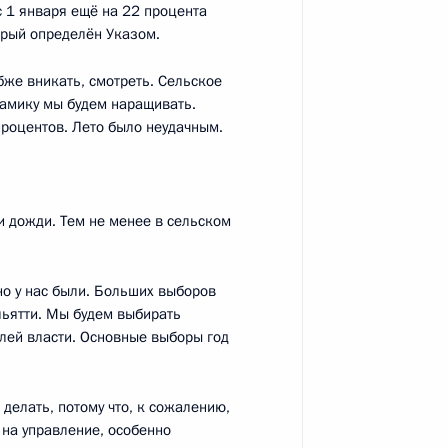
с 1 января ещё на 22 процента
торый определён Указом.
ической культуры и спорта
бже вникать, смотреть. Сельское
намику мы будем наращивать.
процентов. Лето было неудачным.
совершенствования сети
и дожди. Тем не менее в сельском
о у нас были. Больших выборов
льятти. Мы будем выбирать
елей власти. Основные выборы год
натора Самарской области
делать, потому что, к сожалению,
 на управление, особенно