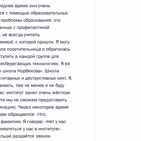
Республики Мордовия
следнее время они очень
тся с помощью образовательных
 проблемы образования: это
анные с профилактикой
 не всегда учитель
аммой, с которой пришли. Я могу
атора Самарской области
шла посетительница и обратилась
тупить в каждой группе для
ьесберегающих технологиях. Я ей
то школа Норбекова». Школа
литарных и деструктивных сект. Я,
я поручений, данных
ивать, тем не менее я не буду
мной Президента
так: институт занял очень жёсткую
туте мы не сможем предоставить
фикации). Через некоторое время
нам обращаются: «Что,
 фамилию. Я говорю: «Нет у нас
являться у нас в институте».
Дальше раздаётся звонок