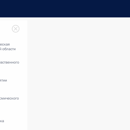
еская
й области
авственного
ятии
смического
жка