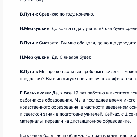
Заседание Совета по развитию мес
В.Путин:
Среднюю по году, конечно.
31 января 2013 года, 16:10
Н.Меркушкин:
До конца года у учителей она будет средн
В.Путин:
Смотрите, Вы мне обещали, до конца доведите
Встреча с губернатором Самарско
Меркушкиным
Н.Меркушкин:
Да. С января будет.
25 октября 2012 года, 17:15
В.Путин:
Мы про социальные проблемы начали – может 
продолжит? Вы в институте повышения квалификации р
Е.Бельчикова:
Да, я уже 19 лет работаю в институте 
Поздравление Николаю Меркушкин
работников образования. Мы в последнее время много
вступлением в должность губернат
нравственного образования, в частности введением осн
и светской этики в подготовке учителей. Сейчас, с 1 сен
12 мая 2012 года, 16:00
материалы, перешли на дистанционное образование.
Есть очень большая проблема, которая волнует нас: эт