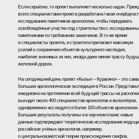
Если серьёзно, то проект выполняет несколько задач. Преж
всего специалистами проекта разработана такая очерёднос
исследования памятников археологии, чтобы передавать
освобождённые участки под строительство с исследованн
памятниками по требованию заказчиков. В то же время
и специалисты проекта, и строители прилагают максимум
усилий к сохранению объектов культурного наследия,
наиболее значимых из них, иногда даже меняя трассу буду
железной дороги.
На сегодняшний день проект «Кызыл – Курагино» – это сама
большая археологическая экспедиция в России. Представьт
ежедневно на протяжении всей будущей трассы на раскопки
выходит около 400 специалистов-археологов и волонтёров,
одновременно исследуется более 100 объектов археологии.
Большие результаты получены и в научном плане: новые
данные подтверждают теоретические исследования ведущи
российских учёных-археологов, например,
о центральноазиатской теории происхождения скифов.