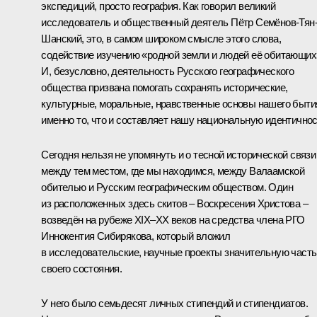
экспедиций, просто география. Как говорил великий
исследователь и общественный деятель Пётр Семёнов-Тян
Шанский, это, в самом широком смысле этого слова,
содействие изучению «родной земли и людей её обитающих
И, безусловно, деятельность Русского географического
общества призвана помогать сохранять исторические,
культурные, моральные, нравственные основы нашего быти
именно то, что и составляет нашу национальную идентичнос
Сегодня нельзя не упомянуть и о тесной исторической связи
между тем местом, где мы находимся, между Валаамской
обителью и Русским географическим обществом. Один
из расположенных здесь скитов – Воскресения Христова –
возведён на рубеже XIX–ХХ веков на средства члена РГО
Иннокентия Сибирякова, который вложил
в исследовательские, научные проекты значительную часть
своего состояния.
У него было семьдесят личных стипендий и стипендиатов.