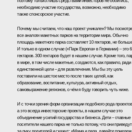
поэтому только лишь средствами инвесторов не обойтись,
необходимо участие государства, возможно, необходимо
также спонсорское участие.
Почему мы считаем, что наш проект уникален? Мы посмотр
все аналоги макетных парков на территории мира. Обычно
площадь макетного парка составляет 10 гектаров, не больше
И только в одном случае («Парк Европа» в Германии) – это 
гектаров. 300 гектаров будет в нашем случае. Кроме того, па
в мире, в том числе макетные, создаются, как правило, ради
единственной цели – для развлечения. Мы бы эту цель
поставили на шестое место после таких целей, как
образование, воспитание, культура, активный отдых,
самовыражение регионов, о чём я буду говорить чуть ниже.
И с точки зрения форм организации подобного рода проектов
а это всегда инвесторские проекты, в нашем случае это
объединение усилий государства и бизнеса. Дети – главные
посетители нашего парка не только потому, что они приведут
за руку родителей и скажут: «Мама и папа, давайте приедем