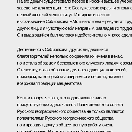
На его деньги существовало первое в России высшее учебн
заведение для женщин – это Бестужевские курсы, и открыл
первый женский мединститут. И широко известно
высказывание Сибирякова: «Мои миллионы – результат тру
других лиц, и я чувствую себя неправым, завладев их трудо
Он выдающийся был человек и действительно многое сдел
Деятельность Сибирякова, других выдающихся
благотворителей не только сохранила их имена в веках,
но и стала образцом бескорыстного служения людям, своем
Отечеству, стала образцом для последующих поколений,
примером, на который мы опираемся и сегодня, активно
возрождая традиции меценатства.
Кстати говоря, я знаю, что подавляющее число
присутствующих здесь членов Попечительского совета
Русского географического общества не только являются
попечителями Русского географического общества,
но и проводят другую общественную работу, очень
разнообразную. И вот то, что я сейчас перечислил