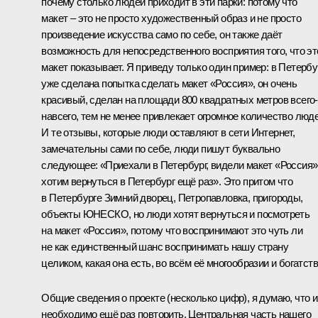
почему столько людей приходит в эти парки: потому что
макет – это не просто художественный образ и не просто
произведение искусства само по себе, он также даёт
возможность для непосредственного восприятия того, что эт
макет показывает. Я приведу только один пример: в Петербу
уже сделана попытка сделать макет «Россия», он очень
красивый, сделан на площади 800 квадратных метров всего-
навсего, тем не менее привлекает огромное количество люде
И те отзывы, которые люди оставляют в сети Интернет,
замечательны сами по себе, люди пишут буквально
следующее: «Приехали в Петербург, видели макет «Россия»
хотим вернуться в Петербург ещё раз». Это притом что
в Петербурге Зимний дворец, Петропавловка, пригороды,
объекты ЮНЕСКО, но люди хотят вернуться и посмотреть
на макет «Россия», потому что воспринимают это чуть ли
не как единственный шанс воспринимать нашу страну
целиком, какая она есть, во всём её многообразии и богатств
Общие сведения о проекте (несколько цифр), я думаю, что и
необходимо ещё раз повторить. Центральная часть нашего