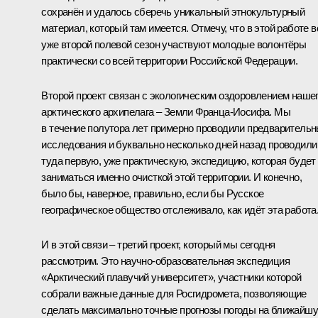
сохранён и удалось сберечь уникальный этнокультурный
материал, который там имеется. Отмечу, что в этой работе в
уже второй полевой сезон участвуют молодые волонтёры
практически со всей территории Российской Федерации.
Второй проект связан с экологическим оздоровлением наше
арктического архипелага – Земли Франца-Иосифа. Мы
в течение полутора лет примерно проводили предваритель
исследования и буквально несколько дней назад проводили
туда первую, уже практическую,
экспедицию
, которая будет
заниматься именно очисткой этой территории. И конечно,
было бы, наверное, правильно, если бы Русское
географическое общество отслеживало, как идёт эта работа
И в этой связи – третий проект, который мы сегодня
рассмотрим. Это научно-образовательная экспедиция
«Арктический плавучий университет», участники которой
собрали важные данные для Росгидромета, позволяющие
сделать максимально точные прогнозы погоды на ближайш