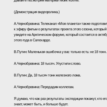
Давайте посмотрим материал моих коллег.
(
Демонстрация видеоролика.
)
А.Чернобровина:
Телеканал «Моя планета» также подготови
к эфиру фильм о результатах проекта этого сезона, который
увидите на Арктическом форуме, который состоится в октяб
этого года в Салехарде.
В.Путин:
Маленькая ошибочка у вас только есть: не 18 тон
А.Чернобровина:
18 тысяч. Упустили слово.
В.Путин:
Да, 18 тысяч тонн железного лома.
А.Чернобровина:
Передадим коллегам.
Я думаю, что как раз результаты экспедиции покажут, кто ег
знает, может быть, и больше будет.