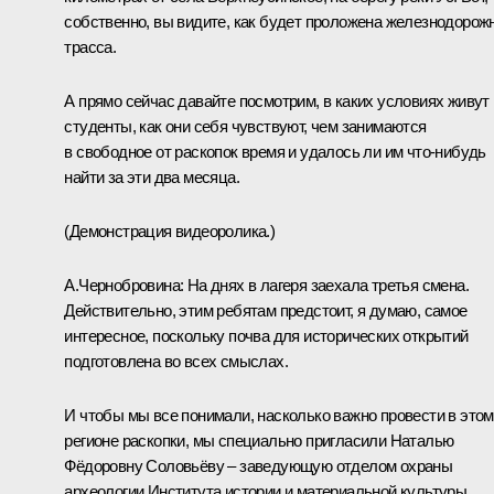
собственно, вы видите, как будет проложена железнодорож
трасса.
А прямо сейчас давайте посмотрим, в каких условиях живут
студенты, как они себя чувствуют, чем занимаются
в свободное от раскопок время и удалось ли им что‑нибудь
найти за эти два месяца.
(
Демонстрация видеоролика.
)
А.Чернобровина:
На днях в лагеря заехала третья смена.
Действительно, этим ребятам предстоит, я думаю, самое
интересное, поскольку почва для исторических открытий
подготовлена во всех смыслах.
И чтобы мы все понимали, насколько важно провести в этом
регионе раскопки, мы специально пригласили Наталью
Фёдоровну Соловьёву – заведующую отделом охраны
археологии Института истории и материальной культуры