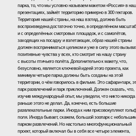
парка, то, что мы условно называем макетом «Россия» в на
презентациях, займёт территорию примерно в 300 гектаров.
Территория нашей страны, на наш взгляд, должна быть
воспроизведена достаточно точно, в определённом масштаб
и с определённых смотровых площадок, и с самолётов,
заходящих на посадку и взлетающих, образ нашей страны
должен восприниматься целиком и уже в силу этого вызыва
позитивные чувства у всех, кто смотрит на нашу страну
с высоты птичьего полёта. Дополнительно к макету, что,
безусловно, является ключевой идеей этого проекта, как
минимум четыре парка должны быть созданы на этой
территории, о чём говорилось в фильме. Это сафари-парк, э
парк развлечений и парк приключений. Должен сказать, что,
изучив международный опыт, мы увидели, что никто никогда
раньше этого не делал. Да, конечно, есть большие
развлекательные парки. Иногда к ним присовокупляют голь
поля. Иногда бывает, скажем, большой зоопарк с небольши
парком развлечений. Но настолько многофункциональный
проект, который включал бы в себя все четыре элемента,