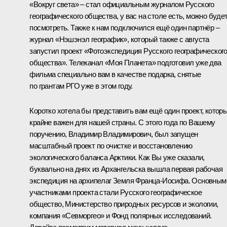
«Вокруг света» – стал официальным журналом Русского
географического общества, у вас на столе есть, можно буде
посмотреть. Также к нам подключился ещё один партнёр –
журнал «Нэшэнэл географик», который также с августа
запустил проект «Фотоэкспедиция Русского географическог
общества». Телеканал «Моя Планета» подготовил уже два
фильма специально вам в качестве подарка, снятые
по грантам РГО уже в этом году.
Коротко хотела бы представить вам ещё один проект, котор
крайне важен для нашей страны. С этого года по Вашему
поручению, Владимир Владимирович, был запущен
масштабный проект по очистке и восстановлению
экологического баланса Арктики. Как Вы уже сказали,
буквально на днях из Архангельска вышла первая рабочая
экспедиция на архипелаг Земля Франца-Иосифа. Основным
участниками проекта стали Русского географическое
общество, Министерство природных ресурсов и экологии,
компания «Севморгео» и Фонд полярных исследований.