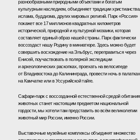
разнообразными природными объектами и богатым
культурным наследием, объединяет традиции христианства
ислама, буддизма, других мировых религий. Парк «Россия»
покажет все 17 миллионов квадратных километров
исторической, природной и культурной мозаики, которая
составляет единый образ нашей страны. Парк фактически
воссоздаст нашу Родину в миниатюре. Здесь можно будет
совершить восхождение на Эльбрус, переправиться через
Енисей, поучаствовать в полярной экспедиции
и археологических раскопках, проехать на велосипеде
от Владивостока до Калининграда, провести ночь в палатка
на Камчатке или в Уссурийской тайге.
Сафари-парк с воссозданной естественной средой обитания
животных станет настоящим предметом национальной
гордости, мы хотели там представить во всём великолепии
животный мир России, именно России.
Выставочные музейные комплексы объединят множество