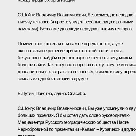
С.Шойгу:
Владимир Владимирович, безвозмездно передают
тысячу гектаров (я просто увидел весёлые лица с разными
намёками). Безвозмездно люди передают тысячу гектаров.
Помимо того, что если они нам не передают это, а уже
окончательное решение принято по этой части, то мы,
безусловно, найдём под этот парк не то что тысячу, можем
больше найти. Так что у нас вопросов на эту тему не возника
дополнительных затрат это не понесёт, я имею в виду перев
земель из одной категории в другую.
В.Путин:
Понятно, ладно. Спасибо.
С.Шойгу:
Владимир Владимирович, Вы уже упомянули о дву
больших проектах. Я бы хотел дать слово руководителю
Медиацентра Русского географического общества Насте
Чернобровиной по презентации «Кызыл – Курагино» и други