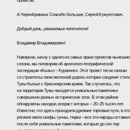
проектов.
А.Чернобровина:
Спасибо большое, Сергей Кужугетович.
Добрый день, уважаемые попечители!
Владимир Владимирович!
Наверное, начну с одного из самых ярких проектов нынешне
сезона, мы поговорим об археолого-географической
экспедиции «Кызыл – Курагино». Этот проект тесно связан
со строительством железной дороги, которая соединит стол
Тувы Кызыл с Красноярским краем. Так случилось, что
на территории Тувы находятся уникальные памятники
совершенно разных исторических эпох. В этом районе
обнаружены находки, возраст которых – 20–25 тысяч лет.
Известно, что здесь проходили древние торговые пути, в эт
регионе жили скифы, гунны, тюрки – все эти народы оставил
после себя уникальные памятники, которые до сих пор