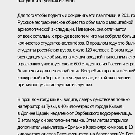
находятся в тувинской земле.
Для того чтобы поднять и сохранить эти памятники, в 2011 г
Русское географическое общество объявило о масштабной
археологической экспедиции. Наверное, она отличается
от всех остальных прежде всего тем, что мы собрали боль
количество студентов-волонтёров. В прошлом году это был
студенты российских вузов, около 120 человек. В этом году
экспедиция уже объявлена международной, нынешним лет
в раскопках участвует около 600 студентов из России и стра
ближнего и дальнего зарубежья. Все ребята прошли жёстки
конкурсный отбор, так что уверяем вас, в этой экспедиции
принимают участие лучшие из лучших.
В прошлом году, как вы видите, лагерь действовал только
на территории Тувы, в 40 километрах от города Кызыл,
в Долине Царей, недалеко от Ээрбекского водохранилища.
В этом году он расположен там же. Этим летом открылся
дополнительный лагерь «Ермак» в Красноярском крае, в 13
километрах от села Верхнеусинское, на берегу реки Ус. Вот,