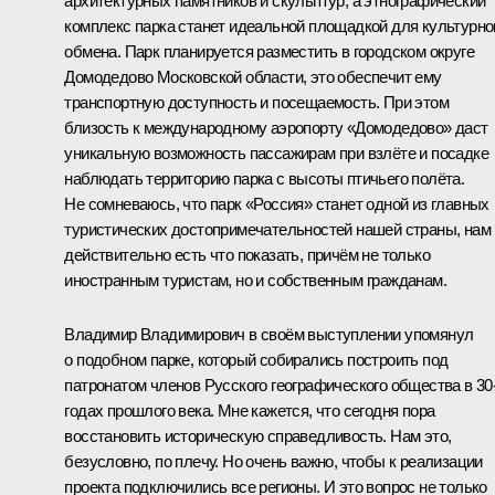
архитектурных памятников и скульптур, а этнографический
комплекс парка станет идеальной площадкой для культурно
обмена. Парк планируется разместить в городском округе
Домодедово Московской области, это обеспечит ему
транспортную доступность и посещаемость. При этом
близость к международному аэропорту «Домодедово» даст
уникальную возможность пассажирам при взлёте и посадке
наблюдать территорию парка с высоты птичьего полёта.
Не сомневаюсь, что парк «Россия» станет одной из главных
туристических достопримечательностей нашей страны, нам
действительно есть что показать, причём не только
иностранным туристам, но и собственным гражданам.
Владимир Владимирович в своём выступлении упомянул
о подобном парке, который собирались построить под
патронатом членов Русского географического общества в 30
годах прошлого века. Мне кажется, что сегодня пора
восстановить историческую справедливость. Нам это,
безусловно, по плечу. Но очень важно, чтобы к реализации
проекта подключились все регионы. И это вопрос не только