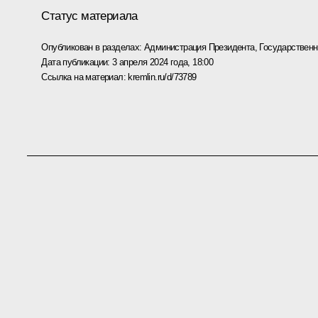
Статус материала
Опубликован в разделах:
Администрация Президента
,
Государствен
Дата публикации:
3 апреля 2024 года, 18:00
Ссылка на материал:
kremlin.ru/d/73789