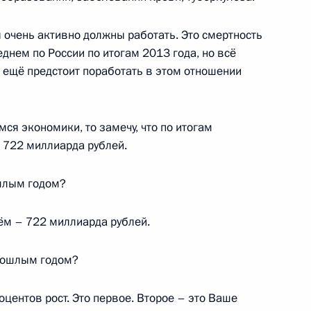
 очень активно должны работать. Это смертность
енно-Морского Флота
реднем по России по итогам 2013 года, но всё
м ещё предстоит поработать в этом отношении
ся экономики, то замечу, что по итогам
 722 миллиарда рублей.
ные
Официальные
Правовая и
сетевые ресурсы
техническая
ошлым годом?
ссии
Президента России
информация
ём – 722 миллиарда рублей.
MAX
О портале
ВКонтакте
Об использовании
ии
информации сайта
Rutube
прошлым годом?
О персональных
Telegram-канал
данных пользователей
YouTube
оцентов рост. Это первое. Второе – это Ваше
зиденту
Написать в редакцию