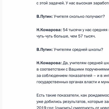
с этой задачей. У нас высокая заработ
7 июня 2010 года, 14:00
В.Путин:
Учителя сколько получают?
Стенографический отчёт о заседан
Н.Комарова:
54 тысячи у нас средняя
по модернизации и технологическ
чуть-чуть больше, чем 57 тысяч.
России
В.Путин:
Учителям средней школы?
23 марта 2010 года, 17:00
Н.Комарова:
Да, учителям средней шк
в соответствии с Вашими поручениям
Рабочая встреча с губернатором Х
за соблюдением показателей – и в ин
автономного округа Натальей Ком
государственных органах власти и мун
23 марта 2010 года, 15:30
Есть такие показатели, как рождаемо
уже добились результатов, которые за
2019 год: [снизить] смертность от но