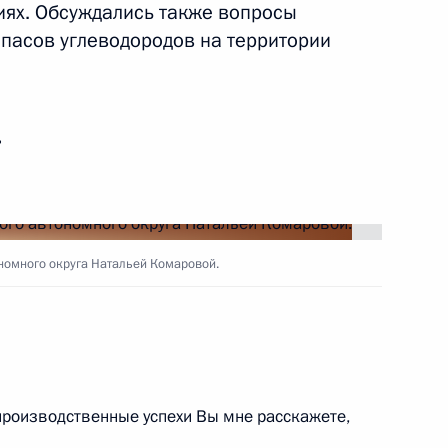
иях. Обсуждались также вопросы
 губернатора Ханты-
пасов углеводородов на территории
– Югры
ь
отовке заседания Совета
и спорта и комиссии
, физическая культура
номного округа Натальей Комаровой.
 направлению «Малое
роизводственные успехи Вы мне расскажете,