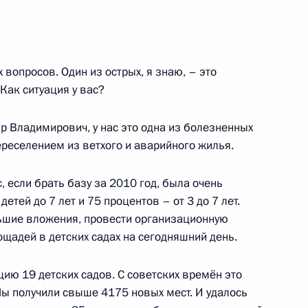
нсийского автономного
вопросов. Один из острых, я знаю, – это
й
Как ситуация у вас?
 Владимирович, у нас это одна из болезненных
ереселением из ветхого и аварийного жилья.
го автономного округа
, если брать базу за 2010 год, была очень
етей до 7 лет и 75 процентов – от 3 до 7 лет.
ьшие вложения, провести организационную
щадей в детских садах на сегодняшний день.
л рабочую поездку в ХМАО
ию 19 детских садов. С советских времён это
Мы получили свыше 4175 новых мест. И удалось