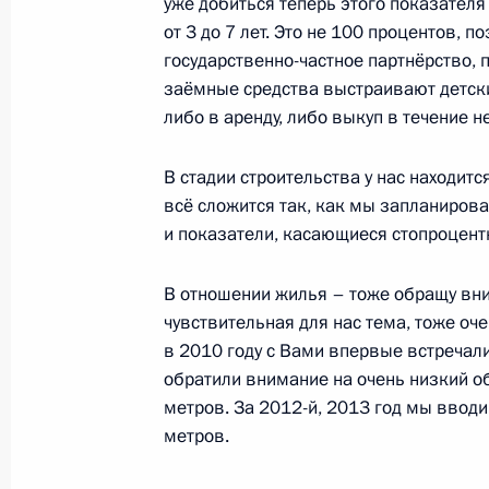
уже добиться теперь этого показателя
от 3 до 7 лет. Это не 100 процентов, 
государственно-частное партнёрство,
Наталья Комарова назначена вре
заёмные средства выстраивают детски
обязанности губернатора Ханты-М
либо в аренду, либо выкуп в течение н
округа
27 февраля 2015 года, 14:10
В стадии строительства у нас находитс
всё сложится так, как мы запланиров
и показатели, касающиеся стопроцентн
Рабочая встреча с губернатором Х
В отношении жилья – тоже обращу вни
автономного округа Натальей Ком
чувствительная для нас тема, тоже оч
27 февраля 2015 года, 13:50
в 2010 году с Вами впервые встречалис
обратили внимание на очень низкий о
метров. За 2012-й, 2013 год мы ввод
Рабочая встреча с губернатором Х
метров.
автономного округа Натальей Ком