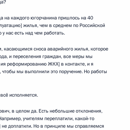
да?
да на каждого югорчанина пришлось на 40
луатацию] жилья, чем в среднем по Российской
 повышении доступности
 у нас есть над чем работать.
регионах
, касающимся сноса аварийного жилья, которое
ода, и переселения граждан, все меры мы
вия реформированию ЖКХ] в контакте, и я
о, чтобы мы выполнили это поручение. Но работы
анты-Мансийского
аровой
 всё исполняется.
ич, в целом да. Есть небольшие отклонения,
 Ханты-Мансийского
 Например, учителям переплатили, какой‑то
] не доплатили. Но в принципе мы справляемся
ьей Комаровой