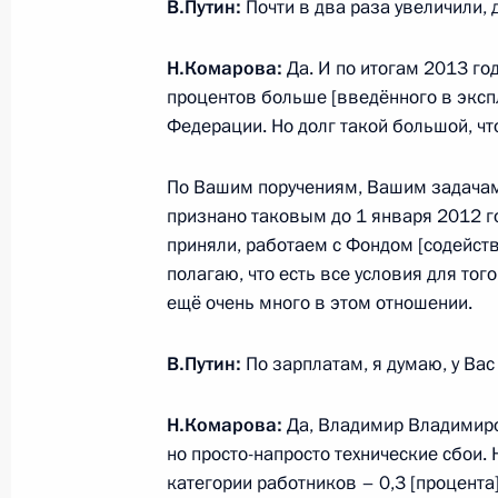
В.Путин:
Почти в два раза увеличили, 
20 июня 2014 года, 14:50
Н.Комарова:
Да. И по итогам 2013 го
процентов больше [введённого в эксп
Заседание президиума Госсовета о
Федерации. Но долг такой большой, что
и качества медицинской помощи в 
30 июля 2013 года, 15:15
По Вашим поручениям, Вашим задачам
признано таковым до 1 января 2012 г
приняли, работаем с Фондом [содейст
полагаю, что есть все условия для тог
Рабочая встреча с губернатором Х
ещё очень много в этом отношении.
автономного округа Натальей Ком
23 сентября 2011 года, 16:00
В.Путин:
По зарплатам, я думаю, у Вас
Н.Комарова:
Да, Владимир Владимиров
Видеоконференция с губернатором
но просто-напросто технические сбои.
категории работников – 0,3 [процента
автономного округа – Югры Натал