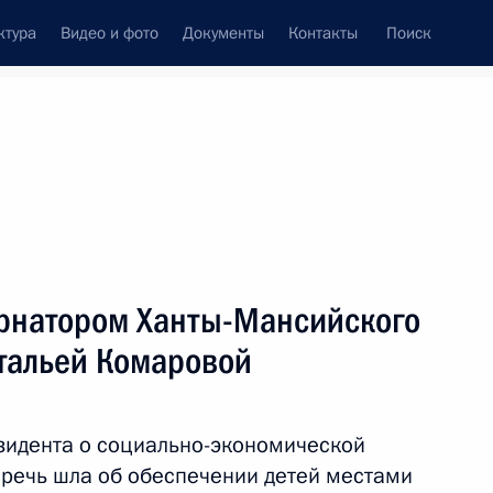
ктура
Видео и фото
Документы
Контакты
Поиск
Все персоны
ернатором Ханты-Мансийского
атальей Комаровой
Подписаться на ленту
зидента о социально-экономической
и речь шла об обеспечении детей местами