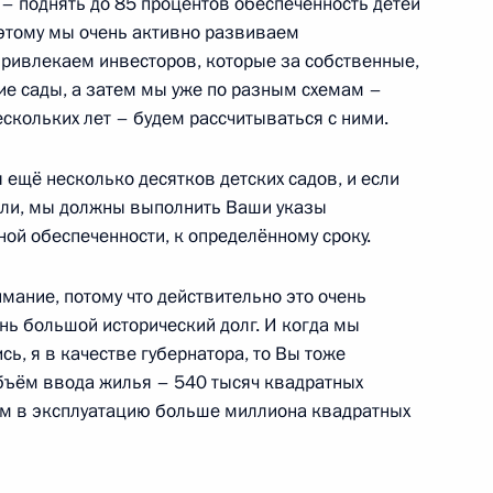
 – поднять до 85 процентов обеспеченность детей
поэтому мы очень активно развиваем
 привлекаем инвесторов, которые за собственные,
менно исполняющей
е сады, а затем мы уже по разным схемам –
ансийского автономного
ескольких лет – будем рассчитываться с ними.
я ещё несколько десятков детских садов, и если
али, мы должны выполнить Ваши указы
ой обеспеченности, к определённому сроку.
анты-Мансийского
мание, потому что действительно это очень
аровой
ень большой исторический долг. И когда мы
ь, я в качестве губернатора, то Вы тоже
бъём ввода жилья – 540 тысяч квадратных
им в эксплуатацию больше миллиона квадратных
анты-Мансийского
аровой