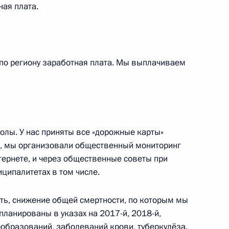
ная плата.
ии Комиссии
 по региону заработная плата. Мы выплачиваем
ому развитию экономики
олы. У нас приняты все «дорожные карты»
и, мы организовали общественный мониторинг
анты-Мансийского
тернете, и через общественные советы при
аровой
иципалитетах в том числе.
сть, снижение общей смертности, по которым мы
планированы в указах на 2017-й, 2018-й,
вообразований, заболеваний крови, туберкулёза.