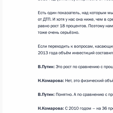
Есть один показатель, над которым мы
Встреча с военнослужащими Во
от ДТП. И хотя у нас она ниже, чем в с
26 июля 2026 года
равно рост 18 процентов. Поэтому на
тоже очень серьёзно.
Если переходить к вопросам, касающим
2013 года объём инвестиций составил
Разделы сайта
Информацион
Президента
ресурсы
В.Путин:
Это рост по сравнению с пр
России
Президента Ро
Н.Комарова:
Нет, это физический объ
События
Президент России
Текущий ресурс
Структура
Конституция Росс
Видео и фото
В.Путин:
Понятно. А по сравнению с 
Государственная
Документы
символика
Контакты
Н.Комарова:
С 2010 годом – на 36 пр
Обратиться к Пре
Поиск