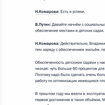
Н.Комарова
:
Есть и успехи.
Встреча с губернатором Ханты-Ма
В.Путин:
Давайте начнём с социальных 
округа – Югры Натальей Комарово
обеспечение местами в детских садах. 
3 июня 2020 года, 17:10
Н.Комарова:
Действительно, Владимир
тем наряду с обеспечением жильём, п
Встреча с главой Ханты-Мансийско
Натальей Комаровой
Обеспеченность детскими садами у нас
низкая: чуть больше 60 процентов для д
26 октября 2018 года, 19:30
Поэтому надо было сделать очень бол
работу по оптимизации имеющихся пло
Магомедсалам Магомедов соверши
В прошлом году мы ввели в эксплуатац
22 мая 2018 года, 16:30
первое достижение в таких объёмах. 