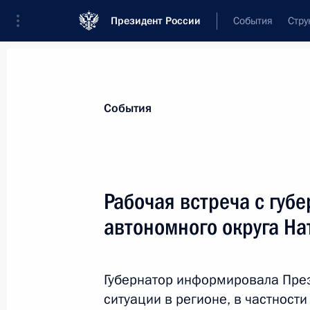
Президент России
События
Стру
Материалы по выбранной персоне
События
Комарова
,
Наталья
Владимировна
Рабочая встреча с губ
автономного округа Н
Лента событий
Губернатор информировала Пре
ситуации в регионе, в частност