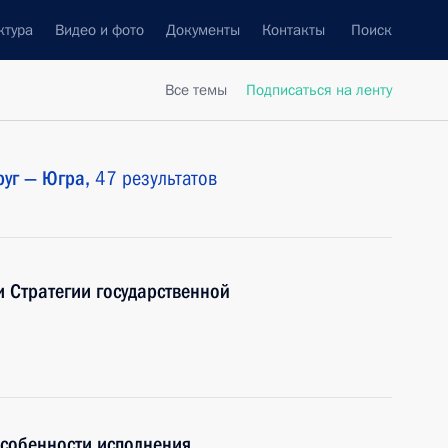
ктура
Видео и фото
Документы
Контакты
Поиск
Все темы
Подписаться на ленту
руг — Югра,
47 результатов
 Стратегии государственной
особенности исполнения