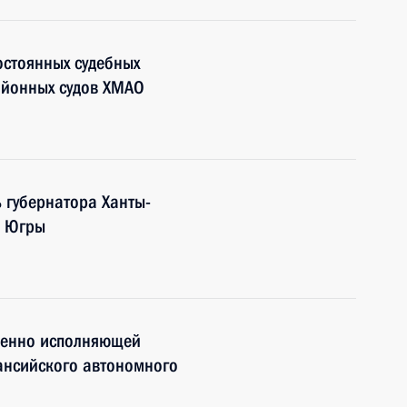
остоянных судебных
районных судов ХМАО
 губернатора Ханты-
– Югры
менно исполняющей
ансийского автономного