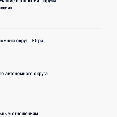
частие в открытии форума
оссии»
номный округ – Югра
го автономного округа
льным отношениям