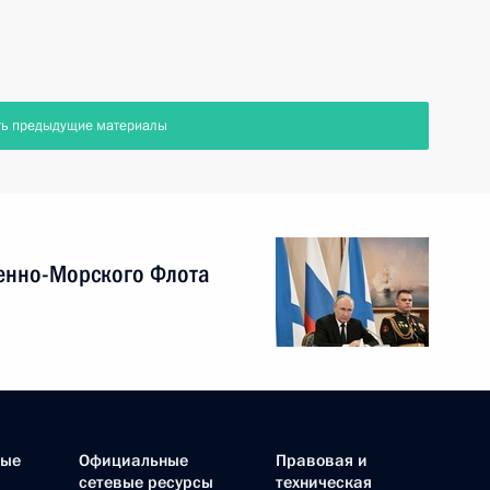
ть предыдущие материалы
енно-Морского Флота
ные
Официальные
Правовая и
сетевые ресурсы
техническая