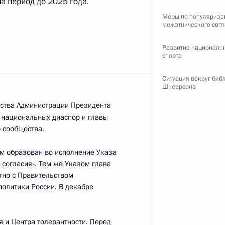
а период до 2025 года.
онной отрасли
Меры по популяриза
межэтнического согл
Развитие националь
спорта
льным отношениям
Ситуация вокруг биб
Шнеерсона
одства Администрации Президента
 национальных диаспор и главы
 сообщества.
 Русского географического
м образован во исполнение Указа
согласия». Тем же Указом глава
тно с Правительством
политики России. В декабре
олково» Виктором
 и Центра толерантности. Перед