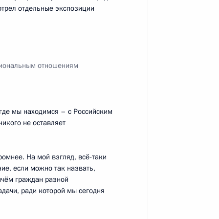
отрел отдельные экспозиции
ан Хокфилд
циональным отношениям
 где мы находимся – с Российским
ссии по модернизации
никого не оставляет
номики
ромнее. На мой взгляд, всё‑таки
е, если можно так назвать,
ичём граждан разной
адачи, ради которой мы сегодня
о модернизации
Сколково»