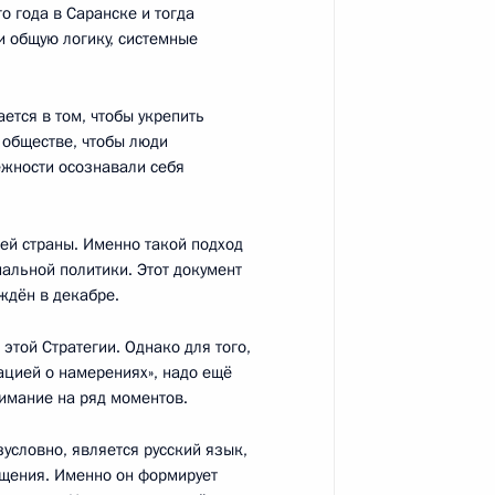
о года в Саранске и тогда
и общую логику, системные
ется в том, чтобы укрепить
резидентом Фонда «Сколково»
 обществе, чтобы люди
ежности осознавали себя
шей страны. Именно такой подход
альной политики. Этот документ
ждён в декабре.
этой Стратегии. Однако для того,
рацией о намерениях», надо ещё
нимание на ряд моментов.
ии Комиссии
условно, является русский язык,
ому развитию экономики
щения. Именно он формирует