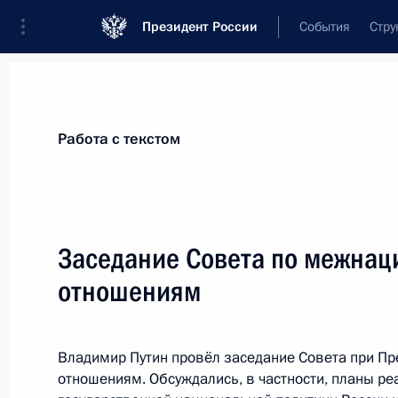
Президент России
События
Стру
Материалы по выбранной персоне
Работа с текстом
Вексельберг
,
Виктор
Феликсович
Заседание Совета по межна
отношениям
Лента событий
Владимир Путин провёл заседание Совета при П
отношениям. Обсуждались, в частности, планы ре