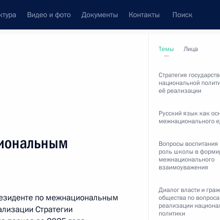
ктура
Видео и фото
Документы
Контакты
Поиск
Все персоны
Темы
Лица
Стратегия государст
национальной полити
её реализации
Русский язык как ос
межнационального е
циональным
Вопросы воспитания
роль школы в форми
межнационального
взаимоуважения
Подписаться на ленту
Диалог власти и гра
резиденте по межнациональным
общества по вопрос
реализации национа
ализации Стратегии
политики