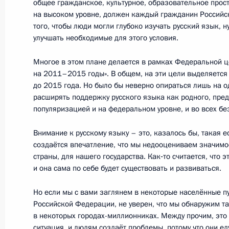
общее гражданское, культурное, образовательное прост
на высоком уровне, должен каждый гражданин Российск
29 апреля 2010 года, 16:30
того, чтобы люди могли глубоко изучать русский язык, 
улучшать необходимые для этого условия.
Начало встречи с членом совета ди
Многое в этом плане делается в рамках Федеральной 
на 2011–2015 годы». В общем, на эти цели выделяется
председателем наблюдательного к
до 2015 года. Но было бы неверно опираться лишь на о
«Ренова» Виктором Вексельбергом
расширять поддержку русского языка как родного, пре
3 октября 2008 года, 16:00
популяризацией и на федеральном уровне, и во всех бе
Внимание к русскому языку – это, казалось бы, такая е
создаётся впечатление, что мы недооцениваем значимо
Встреча с членом совета директоро
страны, для нашего государства. Как‑то считается, что э
наблюдательного комитета группы
и она сама по себе будет существовать и развиваться.
Вексельбергом
Но если мы с вами заглянем в некоторые населённые пу
3 октября 2008 года, 15:50
Российской Федерации, не уверен, что мы обнаружим т
в некоторых городах-миллионниках. Между прочим, это 
ситуация, и людям создаёт проблемы, потому что они еду