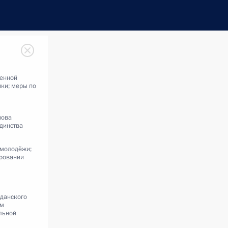
венной
ки; меры по
нова
динства
 молодёжи;
ровании
жданского
ам
льной