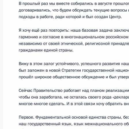
В прошлый раз мы вместе собирались в августе прошлог
25 апреля 2011 года, 14:00
договаривались, что будем обсуждать текущие вопросы 
подходы в работе, ради которой и был создан Центр.
Я хочу ещё раз повторить: наша базовая задача заключа
Дмитрий Медведев встретился с п
гармонию и согласие в многонациональном российском
Виктором Вексельбергом
независимо от своей этнической, религиозной принадл
24 февраля 2011 года, 17:30
гражданами единой страны.
Вижу в этом залог устойчивого, успешного развития на
был заложен в новой Стратегии государственной национ
Встреча с Виктором Вексельбергом
прошёл широкое общественное обсуждение и был утвер
13 мая 2010 года, 18:30
Сейчас Правительство работает над планом реализации 
чтобы она заработала, не осталась своего рода «декла
многое-многое сделать. И в этой связи хочу обратить в
Стенографический отчёт о заседан
Первое. Фундаментальной основой единства страны, без
по модернизации и технологическ
наш государственный язык, язык межнационального об
России