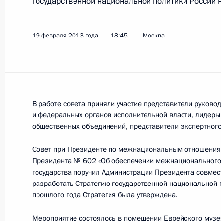
государственной национальной политики России н
Встреча с представителями авиаци
9 февраля 2023 года, 19:00
19 февраля 2013 года
18:45
Москва
Заседание Совета по межнациона
19 февраля 2013 года, 18:45
В работе совета приняли участие представители руков
и федеральных органов исполнительной власти, лидеры
общественных объединений, представители экспертного
Заседание Попечительского совета
общества
Совет при Президенте по межнациональным отношения
Президента № 602 «Об обеспечении межнационального 
6 августа 2012 года, 17:00
государства поручил Администрации Президента совмес
разработать Стратегию государственной национальной 
прошлого года Стратегия была утверждена.
Встреча с президентом Фонда «Ск
Мероприятие состоялось в помещении Еврейского музея
Вексельбергом