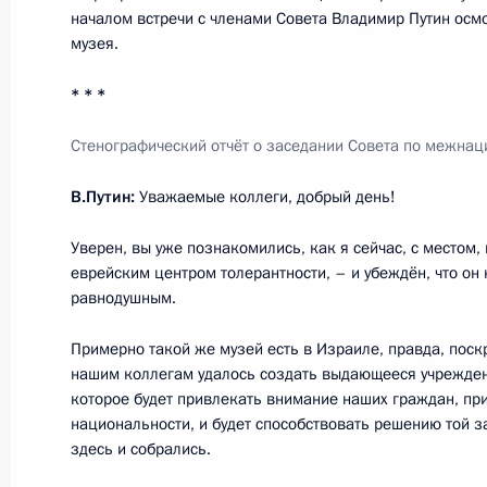
началом встречи с членами Совета Владимир Путин осм
18 апреля 2012 года, 16:00
музея.
* * *
Беседа с Эдвардом Кроули и Сьюз
Стенографический отчёт о заседании Совета по межна
26 октября 2011 года, 17:00
В.Путин:
Уважаемые коллеги, добрый день!
Уверен, вы уже познакомились, как я сейчас, с местом,
Президент провёл заседание Коми
еврейским центром толерантности, – и убеждён, что он 
равнодушным.
и технологическому развитию эко
26 октября 2011 года, 15:30
Примерно такой же музей есть в Израиле, правда, поск
нашим коллегам удалось создать выдающееся учреждени
которое будет привлекать внимание наших граждан, пр
национальности, и будет способствовать решению той з
Совместное заседание Комиссии п
здесь и собрались.
и Попечительского совета фонда «