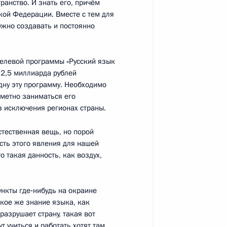
ранство. И знать его, причём
ой Федерации. Вместе с тем для
нужно создавать и постоянно
ректоров ТНК – Би-Пи,
целевой программы «Русский язык
 2,5 миллиарда рублей
омитета группы компаний
дну эту программу. Необходимо
дметно заниматься его
з исключения регионах страны.
стественная вещь, но порой
сть этого явления для нашей
в ТНК – Би-Пи, председателем
то такая данность, как воздух,
 компаний «Ренова» Виктором
нкты где‑нибудь на окраине
акое же знание языка, как
разрушает страну, такая вот
т учиться и работать хотят там,