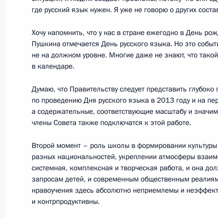
где русский язык нужен. Я уже не говорю о других сост
Хочу напомнить, что у нас в стране ежегодно в День р
Встреча с военнослужащими Во
Пушкина отмечается День русского языка. Но это событ
не на должном уровне. Многие даже не знают, что тако
26 июля 2026 года
в календаре.
Думаю, что Правительству следует представить глубок
по проведению Дня русского языка в 2013 году и на пе
а содержательные, соответствующие масштабу и значим
члены Совета также подключатся к этой работе.
Разделы сайта
Информацион
Президента
ресурсы
Второй момент – роль школы в формировании культур
России
Президента Ро
разных национальностей, укреплении атмосферы взаим
системная, комплексная и творческая работа, и она дол
События
Президент России
запросам детей, и современным общественным реалиям
Текущий ресурс
Структура
нравоучения здесь абсолютно неприемлемы и неэффект
Конституция Росс
Видео и фото
и контрпродуктивны.
Государственная
Документы
символика