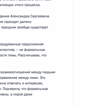
авляющих этого процесса.
ождения Александра Сергеевича
енно-Морского Флота
ие проходит далеко
й праздник вообще существует
о продуманные предложения
рспективу – не формальные,
ости темы. Рассчитываю, что
ные
Официальные
Правовая и
сетевые ресурсы
техническая
ы взаимоотношений между людьми
ссии
Президента России
информация
оуважения между ними. Это
жна отвечать и интересам,
MAX
О портале
. Подчеркну, что формальные
ВКонтакте
Об использовании
ивны, а порой даже
ии
информации сайта
Rutube
О персональных
Telegram-канал
данных пользователей