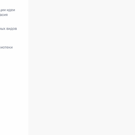
ции идеи
асия
ных видов
лиотеки