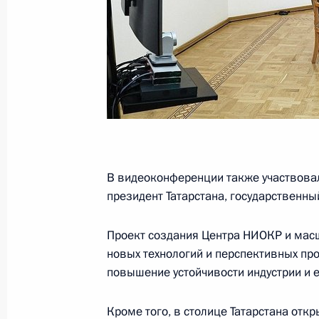
Совещание с членами Правительст
4 апреля 2024 года, 19:10
XXII Всероссийский съезд уполном
4 апреля 2024 года, 18:00
В видеоконференции также участвовал
президент Татарстана, государственн
Открытие молодёжных центров
Проект создания Центра НИОКР и мас
4 апреля 2024 года, 16:50
новых технологий и перспективных пр
повышение устойчивости индустрии и 
Кроме того, в столице Татарстана от
Рабочая поездка Марии Львовой-Б