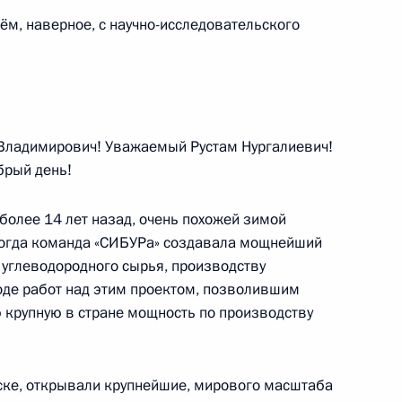
и Холле»
ём, наверное, с научно-исследовательского
а продолжает работу
ями
ладимирович! Уважаемый Рустам Нургалиевич!
рый день!
олее 14 лет назад, очень похожей зимой
е тогда команда «СИБУРа» создавала мощнейший
уть на родину 32 российских
 углеводородного сырья, производству
рии
оде работ над этим проектом, позволившим
 крупную в стране мощность по производству
ске, открывали крупнейшие, мирового масштаба
емонии открытия Всемирного