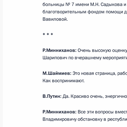
больницы № 7 имени М.Н. Садыкова и 
2 апреля 2024 года, 19:30
благотворительным фондом помощи д
Вавиловой.
Рабочая поездка Марии Львовой-Б
* * *
29 марта 2024 года, 20:00
Р.Минниханов:
Очень высокую оценку
Шарипович по вчерашнему мероприят
Вручение премий Президента моло
М.Шаймиев:
Это новая страница, раб
и за произведения для детей
Как воспринимают.
26 марта 2024 года, 18:00
В.Путин:
Да. Красиво очень, энергично
Р.Минниханов:
Все эти вопросы вмес
В аппарате Уполномоченного по п
Владимировичу обстановку в республи
оперативная группа юристов для 