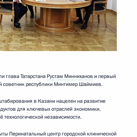
ва
оченных по правам ребёнка
и глава Татарстана
Рустам Минниханов
и первый
ый советник республики Минтимер Шаймиев.
штабирования в Казани нацелен на развитие
одуктов для ключевых отраслей экономики,
её технологической независимости.
крыты Перинатальный центр городской клинической
еловой в Красноярский край