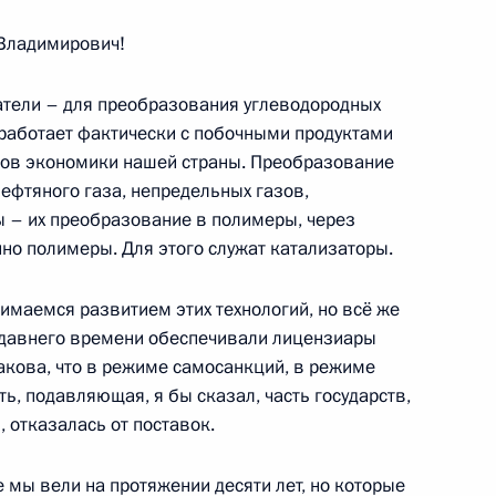
Владимирович!
лями всероссийских семейных
атели – для преобразования углеводородных
 работает фактически с побочными продуктами
лпов экономики нашей страны. Преобразование
нефтяного газа, непредельных газов,
 – их преобразование в полимеры, через
но полимеры. Для этого служат катализаторы.
и многодетных семей
нимаемся развитием этих технологий, но всё же
едавнего времени обеспечивали лицензиары
такова, что в режиме самосанкций, в режиме
ть, подавляющая, я бы сказал, часть государств,
 Сергеем Кравцовым
 отказалась от поставок.
е мы вели на протяжении десяти лет, но которые