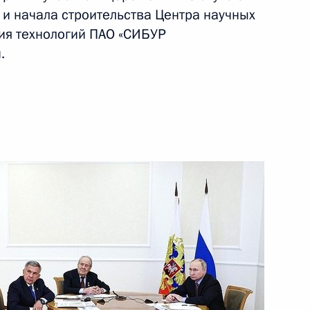
 и начала строительства Центра научных
ия технологий ПАО «СИБУР
.
тар
еловой в ДНР, ЛНР
еловой в Волгоградскую