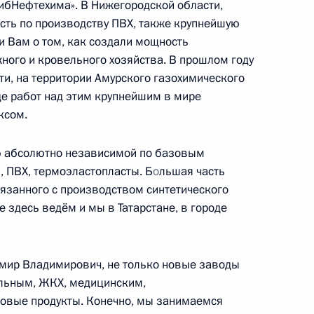
ибНефтехима». В Нижегородской области,
сть по производству ПВХ, также крупнейшую
 Вам о том, как создали мощность
ного и кровельного хозяйства. В прошлом году
ти, на территории Амурского газохимического
е работ над этим крупнейшим в мире
есии Рашидом Темрезовым
ксом.
ию абсолютно независимой по базовым
, ПВХ, термоэластопласты. Б
о
льшая часть
ицинских объектов и начала
вязанного с производством синтетического
ледований и масштабирования
е здесь ведём и мы в Татарстане, в городе
имир Владимирович, не только новые заводы
ильным, ЖКХ, медицинским,
новые продукты. Конечно, мы занимаемся