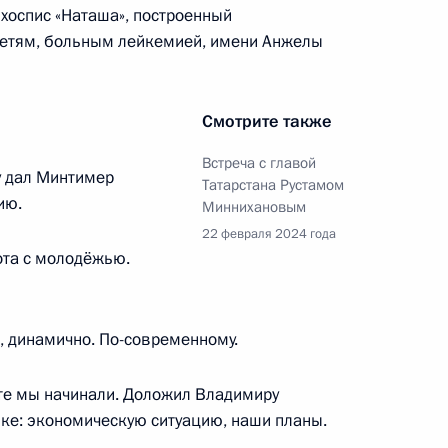
хоспис «Наташа», построенный
етям, больным лейкемией, имени Анжелы
еловой в Тамбовскую область
Смотрите также
Встреча с главой
 дал Минтимер
Татарстана Рустамом
ию.
Миннихановым
22 февраля 2024 года
дым деятелям культуры
ота с молодёжью.
, динамично. По-современному.
те мы начинали. Доложил Владимиру
равам ребёнка создана
ке: экономическую ситуацию, наши планы.
помощи семьям, пострадавшим