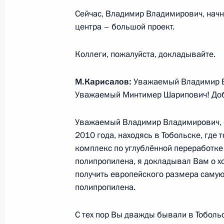
в результате теракта в «Крокус Сит
Сейчас, Владимир Владимирович, начн
26 марта 2024 года, 18:00
центра – большой проект.
Коллеги, пожалуйста, докладывайте.
Уполномоченный по правам ребёнк
по воссоединению детей с их семь
М.Карисалов:
Уважаемый Владимир В
Уважаемый Минтимер Шарипович! Доб
21 марта 2024 года, 18:00
Уважаемый Владимир Владимирович, б
2010 года, находясь в Тобольске, гд
Мария Львова-Белова помогла верн
комплекс по углублённой переработке
ребёнка из лагерей беженцев в Си
полипропилена, я докладывал Вам о х
получить европейского размера самую
10 марта 2024 года, 21:00
полипропилена.
С тех пор Вы дважды бывали в Тоболь
Видеообращение к участникам цер