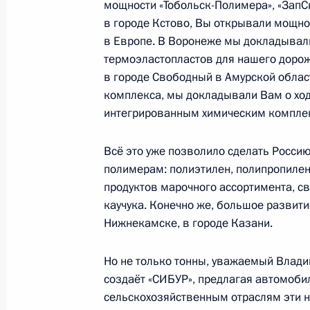
мощности «Тобольск-Полимера», «ЗапС
фестиваля молодёжи
в городе Кстово, Вы открывали мощно
2 марта 2024 года, 17:30
в Европе. В Воронеже мы докладывали
термоэластопластов для нашего дорож
в городе Свободный в Амурской облас
комплекса, мы докладывали Вам о ход
Встреча с главой Карачаево-Черк
интегрированным химическим компле
26 февраля 2024 года, 13:50
Всё это уже позволило сделать Росс
полимерам: полиэтилен, полипропилен
Церемония по случаю открытия мед
продуктов марочного ассортимента, с
строительства Центра научных исс
каучука. Конечно же, большое развити
технологий
Нижнекамске, в городе Казани.
22 февраля 2024 года, 13:25
Но не только тонны, уважаемый Влад
создаёт «СИБУР», предлагая автомоб
сельскохозяйственным отраслям эти 