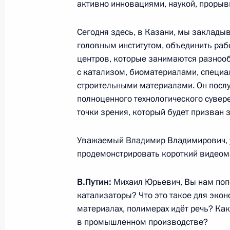
Совещание о ходе реализации про
активно инновациями, наукой, прорыв
ремонта школ
Сегодня здесь, в Казани, мы закладыв
20 февраля 2024 года, 22:05
головным институтом, объединить раб
центров, которые занимаются разно
с катализом, биоматериалами, специ
Церемония закрытия съезда «Движ
строительными материалами. Он посл
1 февраля 2024 года, 17:00
полноценного технологического суверен
точки зрения, который будет призван
Уважаемый Владимир Владимирович, 
Мария Львова-Белова посетила Не
продемонстрировать короткий видеом
26 января 2024 года, 18:00
В.Путин:
Михаил Юрьевич, Вы нам поп
катализаторы? Что это такое для эко
Открытие Года семьи в России
материалах, полимерах идёт речь? Ка
в промышленном производстве?
23 января 2024 года, 17:40