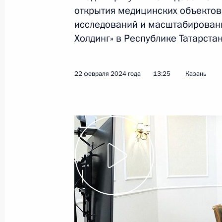
открытия медицинских объектов
исследований и масштабирован
Холдинг» в Республике Татарстан
Мария Львова-Белова посетила Ка
26 апреля 2024 года, 17:00
22 февраля 2024 года
13:25
Казань
Рабочая поездка Марии Львовой-Б
и Запорожскую область
19 апреля 2024 года, 19:00
Рабочая поездка Марии Львовой-Б
область
12 апреля 2024 года, 18:20