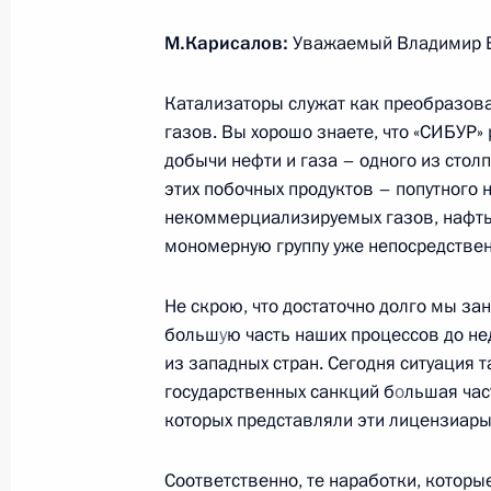
М.Карисалов:
Уважаемый Владимир 
Встреча с участниками и победите
Катализаторы служат как преобразов
конкурсов
газов. Вы хорошо знаете, что «СИБУР»
добычи нефти и газа – одного из сто
23 января 2024 года, 17:05
этих побочных продуктов – попутного 
некоммерциализируемых газов, нафты
мономерную группу уже непосредствен
Указ о мерах социальной поддержк
23 января 2024 года, 09:50
Не скрою, что достаточно долго мы за
больш
у
ю часть наших процессов до н
из западных стран. Сегодня ситуация 
государственных санкций б
о
льшая час
Встреча с Министром просвещения
которых представляли эти лицензиары,
15 января 2024 года, 13:50
Соответственно, те наработки, которы