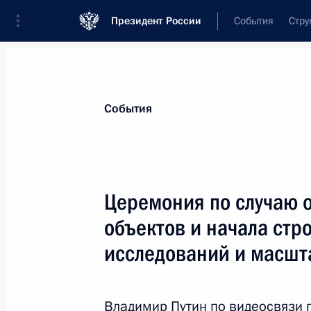
Президент России
События
Стру
Материалы по выбранной теме
События
Дети,
972 результата
Церемония по случаю 
Показа
объектов и начала стр
исследований и масшт
Указ о национальных целях развит
на период до 2030 года и на персп
Владимир Путин по видеосвязи 
7 мая 2024 года, 18:40