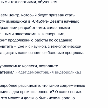
граммы капитального
ными технологиями, обучением.
аем центр, который будет призван стать
оту имеющихся в «СИБУРе» девяти научных
образными разработками, связанными
альными пластиками, инженерными,
ения первых»
ужит продолжению работы по созданию
итета – уже и с научной, с технологической
 защищать наши основные базовые процессы.
уважаемые коллеги, позвольте
нецкий автономный округ
атериал.
(Идёт демонстрация видеоролика.)
одробнее расскажите, что такое современные
номики, для промышленности? О каких новых
к это может и должно быть использовано