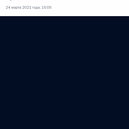
24 марта 2021 года, 15:05
Совещание с членами Правительства
10 марта 2021 года, 18:30
Запуск строительства третьего энергоблока АЭС
«Аккую»
10 марта 2021 года, 16:25
Совещание по вопросам развития угольной
отрасли
2 марта 2021 года, 16:45