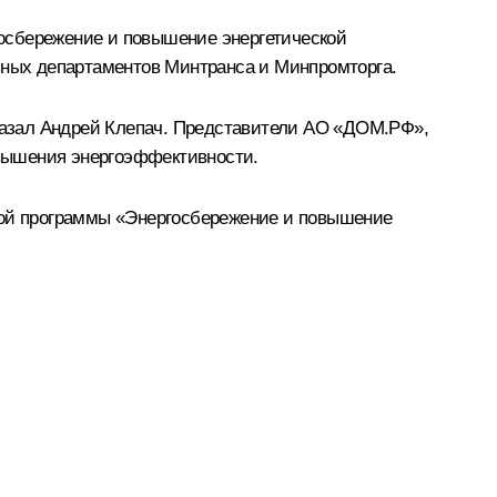
осбережение и повышение энергетической
льных департаментов Минтранса и Минпромторга.
казал Андрей Клепач. Представители АО «ДОМ.РФ»,
вышения энергоэффективности.
нной программы «Энергосбережение и повышение