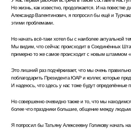
У нас первая рабочая встреча в таком составе в насту
Но жизнь, как известно, продолжается. И на повестке 
Александр Валентинович, я попросил бы ещё и Турчак
этими проблемами.
Но начать всё-таки хотел бы с наиболее актуальной те
Мы видим, что сейчас происходит в Соединённых Шта
примерно то же самое происходит с новым штаммом «
Это лишний раз подчёркивает, что мы очень правильн
поблагодарить Президента ЮАР и коллег, которые пред
И надеюсь, что здесь у нас тоже будут определённые
Но совершенно очевидно также и то, что мы находимся
более что праздники большие, общение между людьми о
Я попросил бы Татьяну Алексеевну Голикову начать н