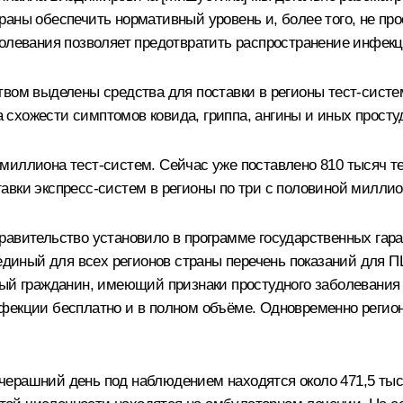
аны обеспечить нормативный уровень и, более того, не прос
болевания позволяет предотвратить распространение инфек
твом выделены средства для поставки в регионы тест-систе
схожести симптомов ковида, гриппа, ангины и иных просту
иллиона тест-систем. Сейчас уже поставлено 810 тысяч тес
вки экспресс-систем в регионы по три с половиной миллион
д, Правительство установило в программе государственных г
иный для всех регионов страны перечень показаний для ПЦ
ждый гражданин, имеющий признаки простудного заболевани
фекции бесплатно и в полном объёме. Одновременно регио
вчерашний день под наблюдением находятся около 471,5 тысяч