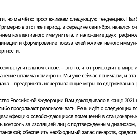
сти, но мы чётко прослеживаем следующую тенденцию. Наи
. Примерно в этот же период, в середине сентября, начался
нием коллективного иммунитета, и наложение двух графико
кцинации и формирование показателей коллективного иммун
ертности.
ём вступительном слове, – это то, что происходит в мире и
анение штамма «омикрон». Мы уже сейчас понимаем, и эта о
адача – предпринять исчерпывающие меры по сдерживанию 
ьство Российской Федерации Вам докладывало в конце 2021 
либо продолжают реализовывать. Речь идёт о следующих поз
 дезинфекцию освобождающихся помещений в стационарных
ть контроль за изоляцией лиц с подтверждённым диагнозо
становкой; обеспечить необходимый запас лекарств, средст