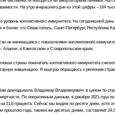
этой численности находятся на амбулаторном лечении. На се
аемости. На утро вчерашнего дня из этой цифры – 164 тысяч
это уровень коллективного иммунитета. На сегодняшний день 
 и более: это Севастополь, Санкт-Петербург, Республика Ка
ски не меняющаяся с показателями коллективного иммунитет
– Алании, в Камчатском и Ставропольском краях.
гионах страны показатель коллективного иммунитета снизилс
торную вакцинацию. Я ещё раз обращаюсь к регионам стран
да Вам докладывала, Владимир Владимирович: в целом по ст
ертности. По оперативным данным, в декабре 2021 года по
– на 11,6 процента. Сейчас мы видим по десяти дням, хотя 
м прошлого года, такими же десятью днями, составляет 24,