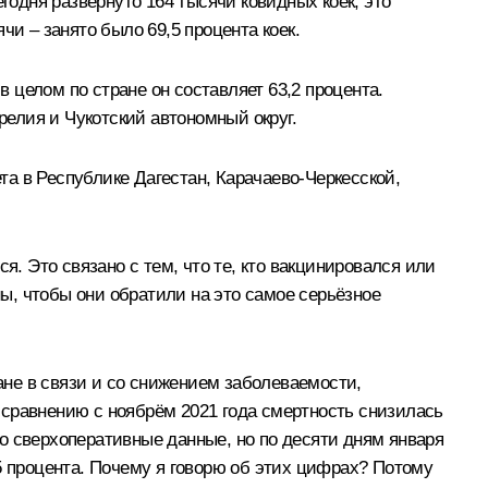
годня развёрнуто 164 тысячи ковидных коек, это
и – занято было 69,5 процента коек.
в целом по стране он составляет 63,2 процента.
релия и Чукотский автономный округ.
а в Республике Дагестан, Карачаево-Черкесской,
я. Это связано с тем, что те, кто вакцинировался или
ы, чтобы они обратили на это самое серьёзное
ране в связи и со снижением заболеваемости,
 сравнению с ноябрём 2021 года смертность снизилась
это сверхоперативные данные, но по десяти дням января
5 процента. Почему я говорю об этих цифрах? Потому