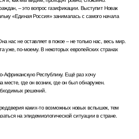
ся и, как мы видим, проходят ровно, спокойно.
граждан, – это вопрос газификации. Выступит Новак
ольку «Единая Россия» занималась с самого начала
 нас не оставляет в покое – не только нас, весь мир.
 уже, по-моему. В некоторых европейских странах
но-Африканскую Республику. Ещё раз хочу
месте, где он возник, где он был обнаружен.
еобходимых решений.
 преддверия каких-то возможных новых вспышек, тем
азаться на эпидемиологической ситуации в стране.