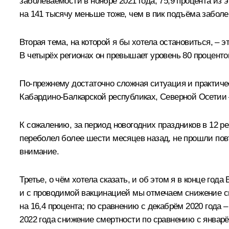
заболеваемости в ноябре 2021 года; 75,9 процента из 
на 141 тысячу меньше тоже, чем в пик подъёма заболев
Вторая тема, на которой я бы хотела остановиться, – 
В четырёх регионах он превышает уровень 80 процентов
По-прежнему достаточно сложная ситуация и практиче
Кабардино-Балкарской республиках, Северной Осетии 
К сожалению, за период новогодних праздников в 12 ре
переболел более шести месяцев назад, не прошли пов
внимание.
Третье, о чём хотела сказать, и об этом я в конце го
и с проводимой вакцинацией мы отмечаем снижение см
на 16,4 процента; по сравнению с декабрём 2020 года 
2022 года снижение смертности по сравнению с январё