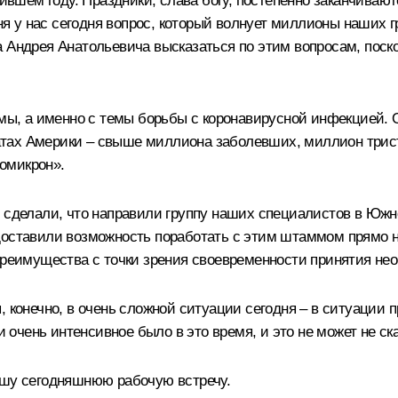
пившем году. Праздники, слава богу, постепенно заканчивают
дня у нас сегодня вопрос, который волнует миллионы наших 
а Андрея Анатольевича высказаться по этим вопросам, поск
мы, а именно с темы борьбы с коронавирусной инфекцией. Она
тах Америки – свыше миллиона заболевших, миллион триста
омикрон».
о сделали, что направили группу наших специалистов в Юж
оставили возможность поработать с этим штаммом прямо на 
 преимущества с точки зрения своевременности принятия н
, конечно, в очень сложной ситуации сегодня – в ситуации
чень интенсивное было в это время, и это не может не ск
ашу сегодняшнюю рабочую встречу.