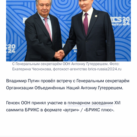
С Генеральным секретарём ООН Антониу Гутеррешем. Фото:
Екатерина Чеснокова, фотохост-агентство brics-russia2024.ru
Владимир Путин провёл встречу с Генеральным секретарём
Организации Объединённых Наций Антониу Гутеррешем.
Генсек ООН принял участие в
пленарном заседании
XVI
саммита БРИКС в формате «аутрич» / «БРИКС плюс».