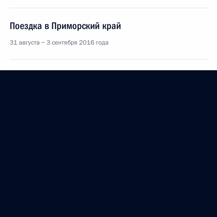
Поездка в Приморский край
31 августа − 3 сентября 2016 года
Заседание попечительского совета фонда «Талант
и успех»
19 июля 2016 года, 20:45
Посещение образовательного центра для
одарённых детей «Сириус»
19 июля 2016 года, 17:20
Внесены изменения в закон об образовании