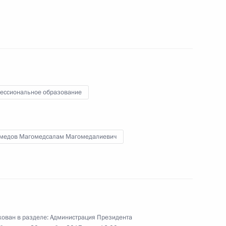
по профессиональным
ессиональное образование
ая в будущее»
медов Магомедсалам Магомедалиевич
Я»
ован в разделе:
Администрация Президента