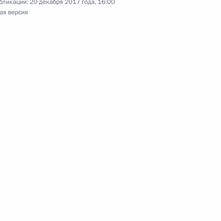
ум «Таврида»
бликации:
20 декабря 2017 года, 16:00
ая версия
ы общие требования
ссиональных
и концерна «Калашников»