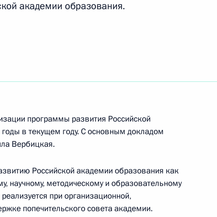
ской академии образования.
 Российской академии
 приведение положений
е с законом об образовании
лизации программы развития Российской
годы в текущем году. С основным докладом
ла Вербицкая.
азвитию Российской академии образования как
еля Правительства Ольгой
у, научному, методическому и образовательному
 реализуется при организационной,
ржке попечительского совета академии.