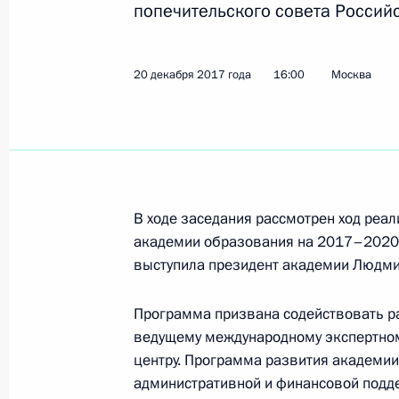
попечительского совета Россий
Заседание попечительского совета
образования
20 декабря 2017 года
16:00
Москва
20 декабря 2017 года, 16:00
Подписан закон, направленный на
Налогового кодекса в соответстви
В ходе заседания рассмотрен ход реа
27 ноября 2017 года, 18:40
академии образования на 2017–2020 
выступила президент академии Людми
Программа призвана содействовать р
Встреча с Заместителем Председат
ведущему международному экспертном
Голодец
центру. Программа развития академии
27 октября 2017 года, 12:40
административной и финансовой подде