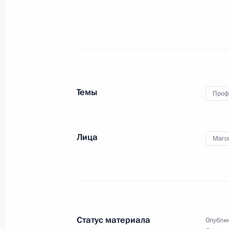
Заседание Национального совета 
квалификациям
20 сентября 2017 года, 18:00
Темы
Проф
Открытый урок «Россия, устремлённ
1 сентября 2017 года, 14:30
Лица
Маго
Форум профнавигации «ПроеКТОри
1 сентября 2017 года, 13:50
Статус материала
Опублик