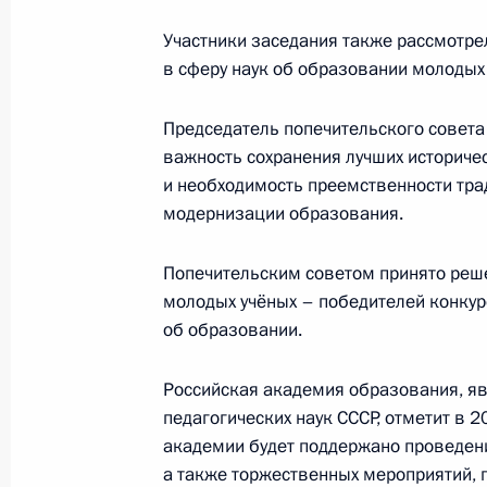
Участники заседания также рассмотре
в сферу наук об образовании молодых
Встреча с национальной сборной Wo
24 октября 2017 года, 15:50
Председатель попечительского совет
важность сохранения лучших историче
и необходимость преемственности тра
Владимир Путин поздравил российс
модернизации образования.
с профессиональным праздником
Попечительским советом принято реш
5 октября 2017 года, 19:00
молодых учёных – победителей конкур
об образовании.
Встреча с лауреатами Всероссийско
Российская академия образования, 
2017»
педагогических наук СССР, отметит в 
5 октября 2017 года, 18:50
академии будет поддержано проведени
а также торжественных мероприятий, 