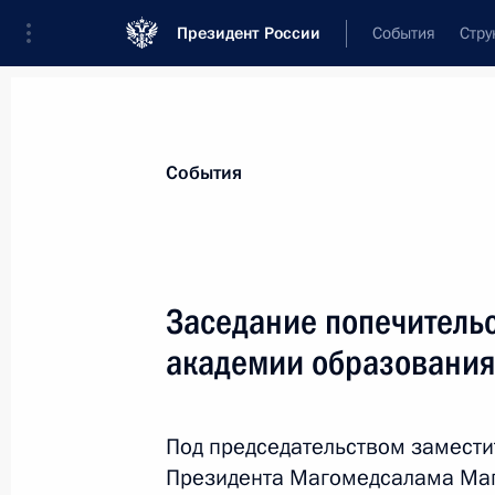
Президент России
События
Стру
Материалы по выбранной теме
События
Профессиональное образование,
4
Заседание попечительс
Показа
академии образовани
Посещение Института фундаментал
Под председательством замести
25 января 2018 года, 16:40
Президента Магомедсалама Маг