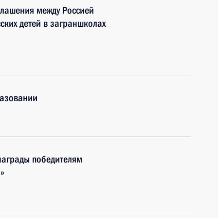
глашения между Россией
ских детей в заграншколах
разовании
награды победителям
я»