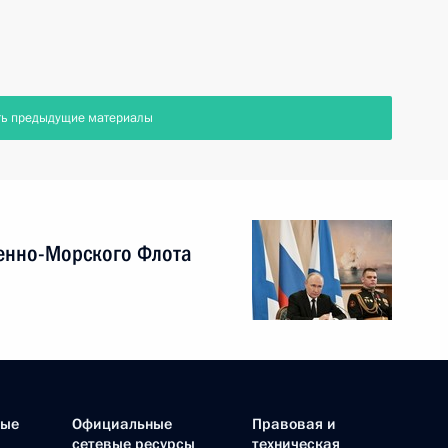
ть предыдущие материалы
енно-Морского Флота
ные
Официальные
Правовая и
сетевые ресурсы
техническая