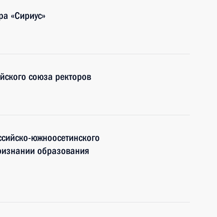
ра «Сириус»
йского союза ректоров
ссийско-южноосетинского
ризнании образования