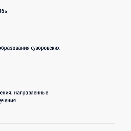
Обь
образования суворовских
нения, направленные
учения