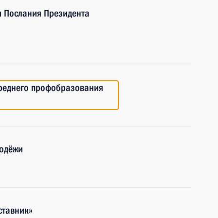
и Послания Президента
реднего профобразования
лодёжи
ставник»