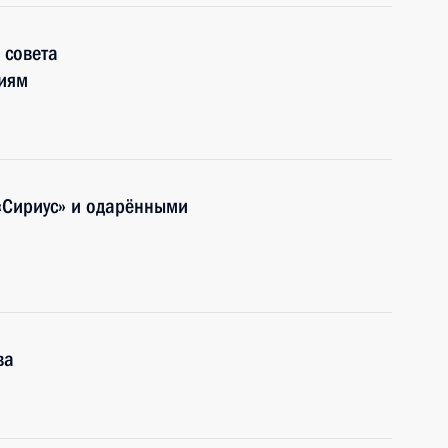
 совета
иям
«Сириус» и одарёнными
ва