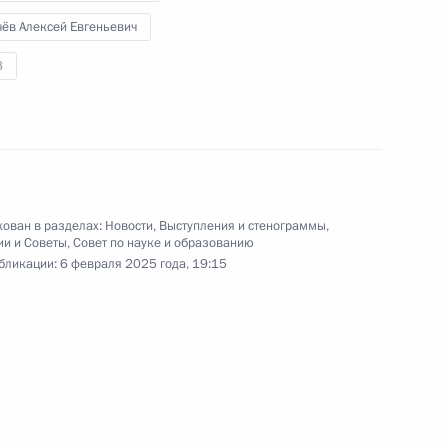
Путин посетил научно-
чёв Алексей Евгеньевич
производственное предприятие
«Радар ммс», специализирующееся
3
на разработке систем
самонаведения высокоточного
оружия, радиолокационных
систем, беспилотных летательных
аппаратов военного
и гражданского назначения.
ован в разделах:
Новости
,
Выступления и стенограммы
,
ии и Советы
,
Совет по науке и образованию
бликации:
6 февраля 2025 года, 19:15
Заседание Совета по науке
и образованию
6 февраля 2025 года
Аудио, 2 ч.