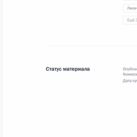
в ежегодном совещании судей
Лиха
судов общей юрисдикции, военных
и арбитражных судов Российской
Ещё 
Федерации.
Статус материала
Опублик
Комисс
Дата пу
Совещание с членами
Правительства
18 февраля 2025 года
Аудио, 1 ч.