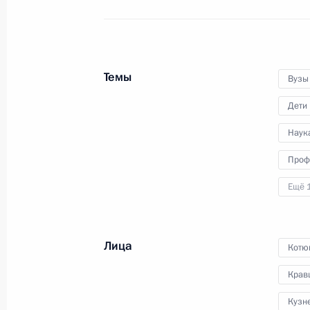
24 февраля 2025 года
Аудио, 2 мин.
Владимир Путин провёл
по видеосвязи совещание
Темы
Вузы
по вопросам добычи
и переработки редких
Дети
и редкоземельных металлов.
Наук
Проф
Ещё 
Совещание судей судов
общей юрисдикции, военных
и арбитражных судов
Лица
Котю
Крав
20 февраля 2025 года
Аудио, 32 мин.
Кузн
Президент принял участие