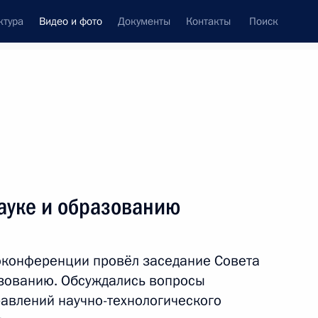
ктура
Видео и фото
Документы
Контакты
Поиск
си
ия, встречи
Встречи со СМИ
март, 2025
ть следующие материалы
ауке и образованию
Переговоры с Премьер-
оконференции провёл заседание Совета
министром Мьянмы Мин Аун
азованию. Обсуждались вопросы
Хлайном
авлений научно-технологического