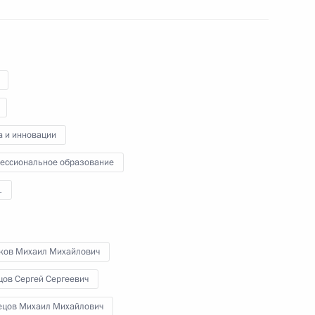
21 февраля 2025 года
Аудио, 1 ч.
Владимир Путин принял участие
в пленарном заседании Форума
будущих технологий. Мероприятие
проходит в Центре международной
торговли в Москве.
а и инновации
ессиональное образование
1
Посещение НПП «Радар ммс»
ков Михаил Михайлович
цов Сергей Сергеевич
19 февраля 2025 года
Аудио, 4 мин.
ецов Михаил Михайлович
В Санкт-Петербурге Владимир