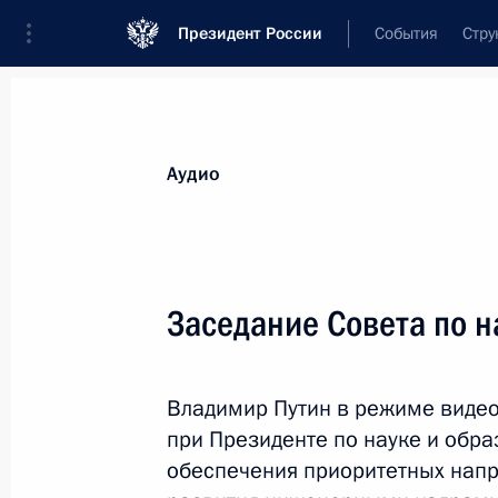
Президент России
События
Стру
Видеозаписи
Фотографии
Аудиозапи
Все материалы
Выступления
Совещан
Аудио
Показа
Заседание Совета по н
Совещание с членами
Владимир Путин в режиме виде
Правительства
при Президенте по науке и обр
обеспечения приоритетных напр