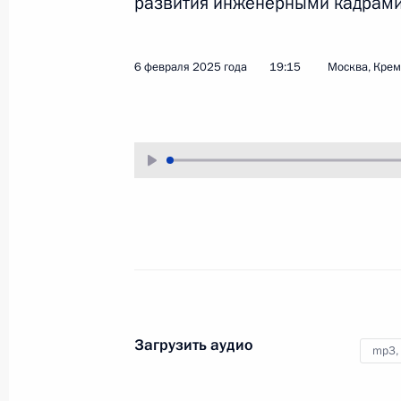
развития инженерными кадрами
5 марта 2025 года
Аудио, 1 ч.
Президент по видеосвязи провёл
6 февраля 2025 года
19:15
Москва, Кре
совещание с членами
Правительства.
Совещание по развитию
Загрузить аудио
отрасли редкоземельных
mp3,
металлов