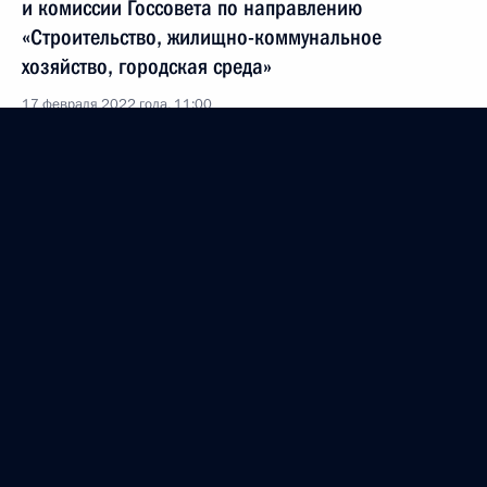
и комиссии Госсовета по направлению
«Строительство, жилищно-коммунальное
хозяйство, городская среда»
17 февраля 2022 года, 11:00
Совещание с членами Правительства
26 января 2022 года, 17:55
Внесены изменения в статью 7 Земельного
кодекса и в статью 8 закона о госрегистрации
недвижимости
30 декабря 2021 года, 18:55
В законодательство внесены изменения в связи