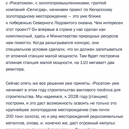
с «Росатомом», с золотопромышленниками, группой
компаний «Селигдар», начинаем проект по Кючусскому
золоторудному месторождению – это уже ближе
к побережью Северного Ледовитого океана. Чем интересен
этот проект? Он впервые в стране у нас сделан как
комплексный, здесь и Министерство природных ресурсов
нам помогло. Когда разыгрывался конкурс, они
специальное условие сделали, что он должен запитываться
от атомной станции малой мощности. Там будет построена
атомная станция малой мощности, на 110 мегаватт два
реактора.
Сейчас опять же все решения уже приняты. «Росатом» уже
начинает в этом году строительство вахтового посёлка для
строительства. Мы надеемся, к 2028 году [станцию]
построим, и это даст возможность освоить не только это
крупнейшее золоторудное месторождение (там почти
200 тонн золота), но и ряд месторождений редкоземельных
металлов, олова, и, конечно же, даст огромный импульс