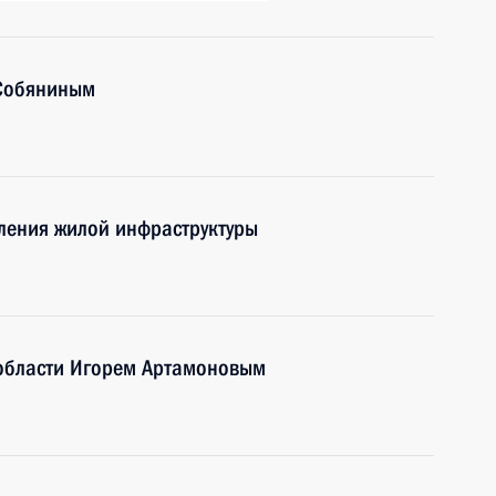
 Собяниным
ления жилой инфраструктуры
 области Игорем Артамоновым