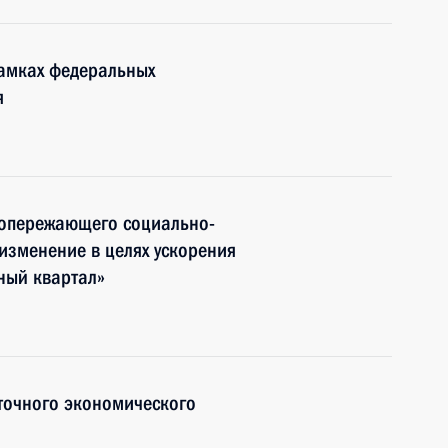
рамках федеральных
я
 опережающего социально-
изменение в целях ускорения
ный квартал»
точного экономического