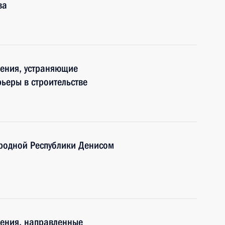
ва
нения, устраняющие
ьеры в строительстве
ародной Республики Денисом
нения, направленные