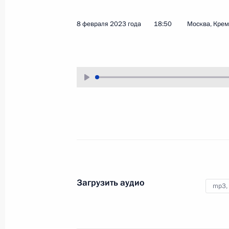
9 февраля 2023 года
Аудио, 3 ч.
8 февраля 2023 года
18:50
Москва, Кре
Владимир Путин провёл заседание
наблюдательного совета
автономной некоммерческой
организации «Агентство
стратегических инициатив
по продвижению новых проектов».
Заседание Совета по науке
и образованию
Загрузить аудио
mp3,
8 февраля 2023 года
Аудио, 2 ч.