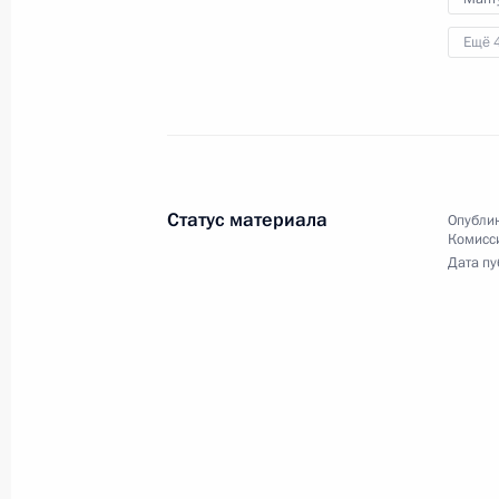
Ещё 
Статус материала
Опублик
Торжественный концерт по случаю
Комисс
Дата пу
80-й годовщины разгрома
немецко-фашистских войск
в Сталинградской битве
2 февраля 2023 года
Аудио, 8 мин.
Владимир Путин выступил
на торжественном концерте,
посвящённом 80-летию разгрома