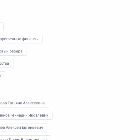
дарственные финансы
овый резерв
рства
5
Встреча с представителями
общественных
кова Татьяна Алексеевна
патриотических
и молодёжных организаций
ников Геннадий Яковлевич
2 февраля 2023 года
Аудио, 53 мин.
чёв Алексей Евгеньевич
В музее-панораме
уров Денис Валентинович