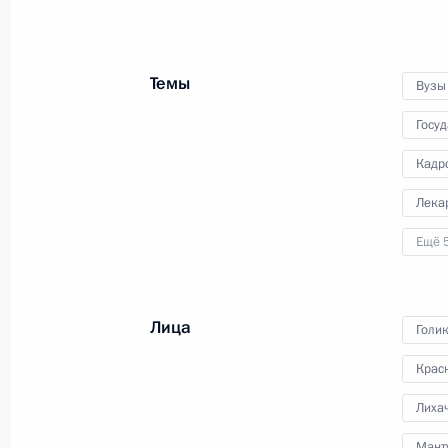
Глава государства в режиме
видеоконференции провёл
заседание Совета по науке
Темы
Вузы
и образованию, посвящённое
реализации стратегических
Госу
инициатив в научно-технической
Кадр
сфере.
Лека
Ещё 
Вручение премий
Президента в области науки
Лица
Голи
и инноваций для молодых
учёных
Крас
8 февраля 2023 года
Аудио, 14 мин.
Лиха
Мант