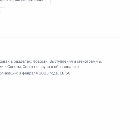
«Сталинградская битва» состоялась
4
встреча Владимира Путина
с представителями общественных
патриотических и молодёжных
организаций.
ован в разделах:
Новости
,
Выступления и стенограммы
,
ии и Советы
,
Совет по науке и образованию
Совещание по вопросам
бликации:
8 февраля 2023 года, 18:50
восстановления жилой
инфраструктуры
1 февраля 2023 года
Аудио, 37 мин.
Глава государства в режиме
видеоконференции провёл
совещание по вопросам