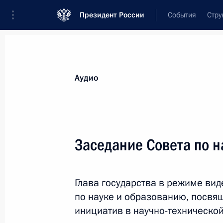
Президент России
События
Стру
Видеозаписи
Фотографии
Аудиозапи
Все материалы
Выступления
Совещан
Аудио
Показа
Заседание Совета по н
Заседание наблюдательного
Глава государства в режиме ви
совета Агентства
по науке и образованию, посвя
стратегических инициатив
инициатив в научно-технической