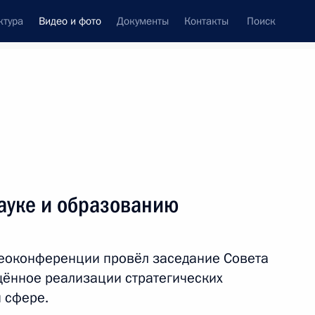
ктура
Видео и фото
Документы
Контакты
Поиск
си
ия, встречи
Встречи со СМИ
февраль, 2023
ть следующие материалы
ауке и образованию
Встреча с участниками
деоконференции провёл заседание Совета
многосторонних консультаций
секретарей советов безопасности
щённое реализации стратегических
по афганской проблематике
 сфере.