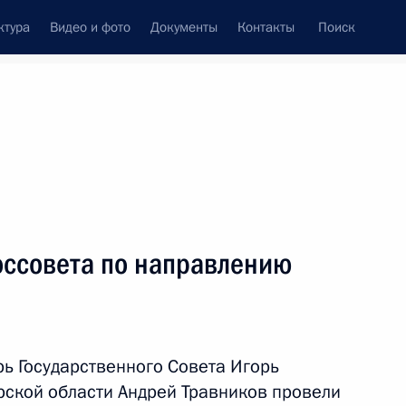
ктура
Видео и фото
Документы
Контакты
Поиск
Все темы
Подписаться на ленту
ов
оссовета по направлению
ть следующие материалы
 академии наук Геннадием
ь Государственного Совета Игорь
рской области Андрей Травников провели