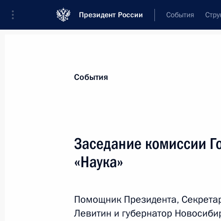
Президент России
События
Стру
Материалы по выбранной теме
События
Наука и инновации,
885 результат
Заседание комиссии Г
Показа
«Наука»
Встреча с президентом Российской
Красниковым
Помощник Президента, Секретар
Левитин и губернатор Новосиби
30 января 2024 года, 14:15