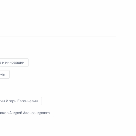
 научно-технологическому
 направлению «Наука»
ного центра
а и инновации
оны
тин Игорь Евгеньевич
ников Андрей Александрович