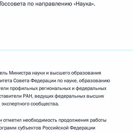
Госсовета по направлению «Наука».
нового зимовочного
чи с участниками III
тель Министра науки и высшего образования
итета Совета Федерации по науке, образованию
ители профильных региональных и федеральных
дставители РАН, ведущих федеральных высших
и экспертного сообщества.
ференции «Путешествие в мир
н
отметил необходимость продолжения работы
ограмм субъектов Российской Федерации