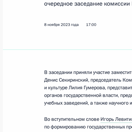
очередное заседание комиссии 
Церемония ввода в эксплуатацию 
8 ноября 2023 года
17:00
комплекса станции «Восток»
28 января 2024 года, 14:30
Перечень поручений по итогам встре
В заседании приняли участие замести
Конгресса молодых учёных
Денис Секиринский, председатель Ком
и культуре Лилия Гумерова, представ
24 января 2024 года, 11:00
органов государственной власти, пре
учебных заведений, а также научного 
Перечень поручений по итогам кон
Во вступительном слове
Игорь Левити
искусственного интеллекта»
по формированию государственных пр