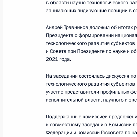
17 января 2024 года, 19:00
в области научно-технологического ра
занимающих лидирующие позиции в с
Андрей Травников
доложил об итогах 
Встреча с главой госкорпорации «
Президента о формировании националь
28 декабря 2023 года, 14:10
технологического развития субъектов
и Совета при Президенте по науке и 
2021 года.
Внесены изменения в закон об ин
«Сколково»
На заседании состоялась дискуссия п
технологического развития субъектов
25 декабря 2023 года, 18:25
участие представители профильных фе
исполнительной власти, научного и эк
Посещение Международной выстав
Поддержанные комиссией предложения
к совместному заседанию Комиссии по
4 декабря 2023 года, 16:00
Федерации и комиссии Госсовета по на