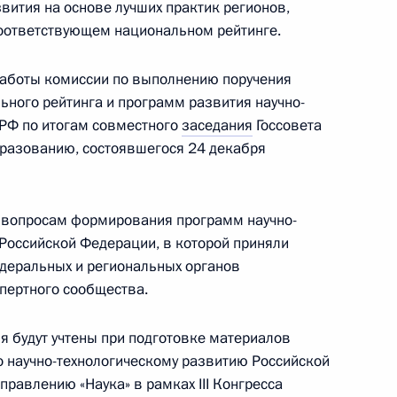
звития на основе лучших практик регионов,
оответствующем национальном рейтинге.
работы комиссии по выполнению поручения
Ростех» Сергеем Чемезовым
ного рейтинга и программ развития научно­-
 РФ по итогам совместного
заседания
Госсовета
образованию, состоявшегося 24 декабря
новационном центре
о вопросам формирования программ научно-
 Российской Федерации, в которой приняли
деральных и региональных органов
спертного сообщества.
ки-форума «Россия»
 будут учтены при подготовке материалов
 научно-технологическому развитию Российской
правлению «Наука» в рамках III Конгресса