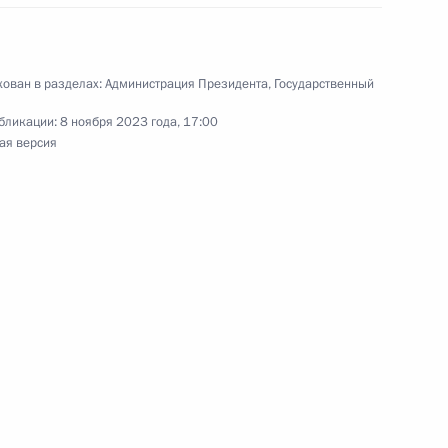
спирантов и адъюнктов,
 в рамках реализации
ого развития России
ован в разделах:
Администрация Президента
,
Государственный
бликации:
8 ноября 2023 года, 17:00
ая версия
скусственного интеллекта»
ва