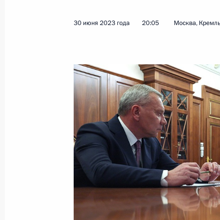
30 июня 2023 года
20:05
Москва, Кремл
Посещение ИНТЦ «Интеллектуальна
21 сентября 2023 года, 18:30
Встреча с молодыми учёными-яде
8 сентября 2023 года, 21:40
Перечень поручений по итогам вст
заседания Форума будущих техноло
3 сентября 2023 года, 19:45