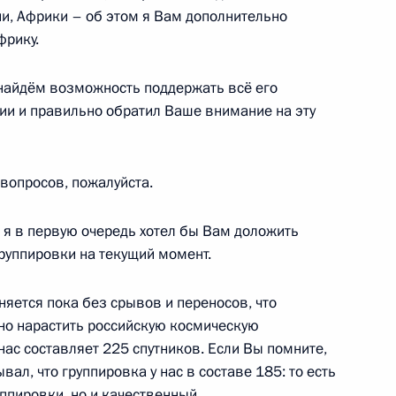
 во временное пользование
ии, Африки – об этом я Вам дополнительно
их и научно-технических
фрику.
найдём возможность поддержать всё его
ии и правильно обратил Ваше внимание на эту
рием Борисовым
вопросов, пожалуйста.
я в первую очередь хотел бы Вам доложить
руппировки на текущий момент.
ер стимулирования
яется пока без срывов и переносов, что
сти к технопаркам в сфере
но нарастить российскую космическую
нас составляет 225 спутников. Если Вы помните,
ал, что группировка у нас в составе 185: то есть
уппировки, но и качественный.