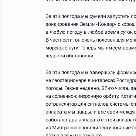
За эти полгода мы сумели запустить 
Указ о присуждении Государственны
зондирования Земли «Кондор» с хоро
и технологий 2022 года
в любую погоду, в любое время суток
11 июня 2023 года, 10:20
В частности, он очень полезен для мо
морского пути. Теперь мы имеем возм
ледовой обстановки.
Встреча с губернатором Ямало-Нен
Дмитрием Артюховым
За эти полгода мы завершили формир
на геостационаре в интересах Росгидр
25 апреля 2023 года, 13:30
погоды. Также недавно, 27-го числа, 
на солнечно-синхронную орбиту. Кстат
ретранслятор для сигналов системы с
Перечень поручений по итогам зас
аппарата мы закрыли все свои междун
и образованию
работают два аппарата с этой аппарат
из Минтранса провели тестирование эт
20 апреля 2023 года, 20:30
плане всё у нас закрыто.