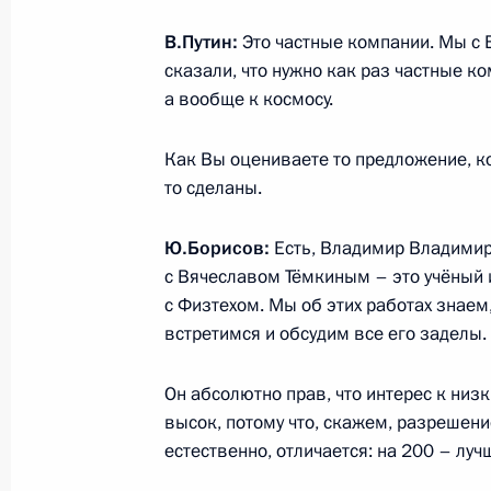
технологических компаний
В.Путин:
Это частные компании. Мы с 
4 августа 2023 года, 19:50
сказали, что нужно как раз частные ко
а вообще к космосу.
Как Вы оцениваете то предложение, ко
Сборной команде школьников Росси
то сделаны.
Европейской географической олимп
14 июля 2023 года, 21:30
Ю.Борисов:
Есть, Владимир Владимир
с Вячеславом Тёмкиным – это учёный 
с Физтехом. Мы об этих работах знаем
Сборной команде школьников Росс
встретимся и обсудим все его заделы.
Международной биологической оли
Он абсолютно прав, что интерес к низ
14 июля 2023 года, 21:00
высок, потому что, скажем, разрешени
естественно, отличается: на 200 – луч