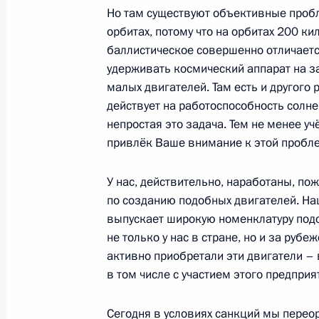
Сборной команде школьников Росс
Но там существуют объективные проб
Международной математической о
орбитах, потому что на орбитах 200 
13 июля 2023 года, 20:00
баллистическое совершенно отличается
удерживать космический аппарат на за
малых двигателей. Там есть и другого
действует на работоспособность солн
Пленарное заседание Форума буду
непростая это задача. Тем не менее уч
13 июля 2023 года, 18:15
привлёк Ваше внимание к этой пробл
У нас, действительно, наработаны, по
по созданию подобных двигателей. На
Выставка передовых разработок в 
выпускает широкую номенклатуру подо
13 июля 2023 года, 15:05
не только у нас в стране, но и за ру
активно приобретали эти двигатели –
в том числе с участием этого предприя
Юрлица, осуществляющие разработ
вооружения, военной техники и бо
Сегодня в условиях санкций мы перео