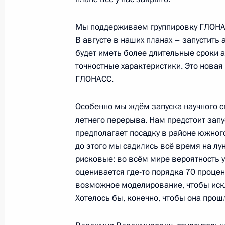
Мы поддерживаем группировку ГЛОНАС
Перечень поручений по итогам встр
В августе в наших планах – запустить 
6 апреля 2023 года, 18:00
будет иметь более длительные сроки 
точностные характеристики. Это нова
ГЛОНАСС.
Заседание комиссии Госсовета по 
Особенно мы ждём запуска научного с
24 марта 2023 года, 17:00
летнего перерыва. Нам предстоит запус
предполагает посадку в районе южного
до этого мы садились всё время на лу
рисковые: во всём мире вероятность 
Внесены изменения в Основы госу
оценивается где-то порядка 70 проце
в Арктике на период до 2035 года
возможное моделирование, чтобы иск
21 февраля 2023 года, 15:30
Хотелось бы, конечно, чтобы она прош