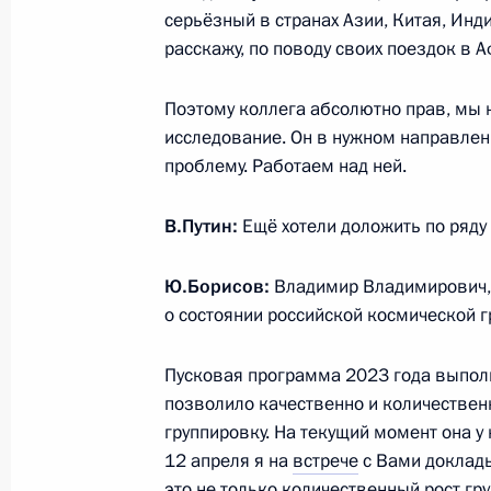
на их приобретение или получение
серьёзный в странах Азии, Китая, Инд
для использования в технологическ
расскажу, по поводу своих поездок в А
испытательных целях
Поэтому коллега абсолютно прав, мы 
10 июля 2023 года, 14:05
исследование. Он в нужном направлен
проблему. Работаем над ней.
Встреча с главой «Роскосмоса» Ю
В.Путин:
Ещё хотели доложить по ряду 
30 июня 2023 года, 20:05
Ю.Борисов:
Владимир Владимирович, 
о состоянии российской космической г
Определены условия применения м
Пусковая программа 2023 года выполн
деятельности в сфере промышленно
позволило качественно и количествен
высоких технологий
группировку. На текущий момент она у 
13 июня 2023 года, 18:05
12 апреля я на
встрече
с Вами докладыв
это не только количественный рост гр