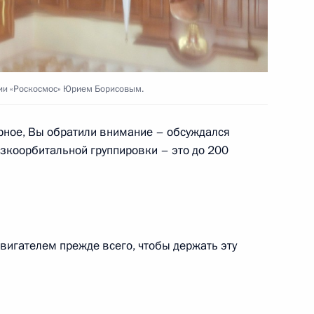
направлению «Наука»
ии «Роскосмос» Юрием Борисовым.
ки и корректировки прогноза
ное, Вы обратили внимание – обсуждался
 Российской Федерации
изкоорбитальной группировки – это до 200
Ростех» Сергеем Чемезовым
вигателем прежде всего, чтобы держать эту
авовые основы деятельности