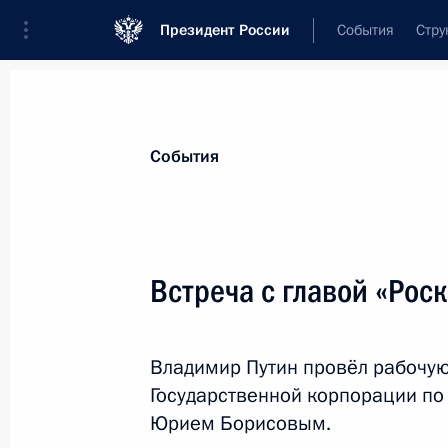
Президент России
События
Стру
Материалы по выбранной теме
События
Наука и инновации,
885 результат
Встреча с главой «Ро
Показа
Владимир Путин провёл рабочую
Встреча с участниками финальног
Государственной корпорации по
олимпиады по финансовой безопас
Юрием Борисовым.
4 октября 2023 года, 16:25