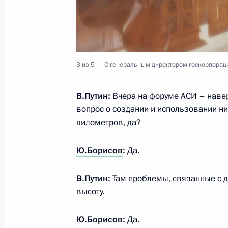
Заседание комиссии Госсовета по 
23 августа 2023 года, 14:00
3 из 5
C генеральным директором госкорпорац
Подписан Указ о порядке разработ
В.Путин:
Вчера на
форуме
АСИ – навер
научно-технологического развития
вопрос о создании и использовании н
17 августа 2023 года, 15:50
километров, да?
Ю.Борисов
:
Да.
Встреча с главой госкорпорации «
В.Путин:
Там проблемы, связанные с д
7 августа 2023 года, 14:10
высоту.
Ю.Борисов:
Да.
Подписан закон, определяющий пр