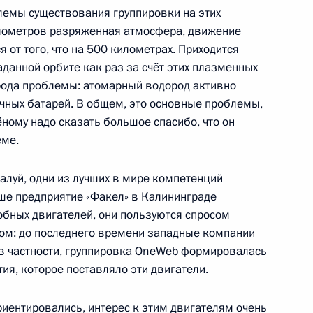
ии, участвовавшей в 64-й
лемы существования группировки на этих
лимпиаде в Японии
километров разряженная атмосфера, движение
 от того, что на 500 километрах. Приходится
данной орбите как раз за счёт этих плазменных
 рода проблемы: атомарный водород активно
ечных батарей. В общем, это основные проблемы,
щих технологий
ёному надо сказать большое спасибо, что он
еме.
жалуй, одни из лучших в мире компетенций
ше предприятие «Факел» в Калининграде
области квантовых технологий
бных двигателей, они пользуются спросом
бежом: до последнего времени западные компании
 в частности, группировка OneWeb формировалась
тия, которое поставляло эти двигатели.
ку или производство
еприпасов, наделены правом
риентировались, интерес к этим двигателям очень