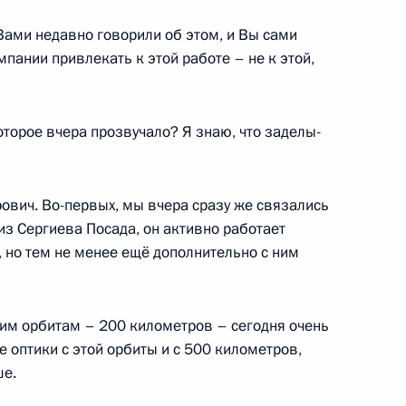
Вами недавно говорили об этом, и Вы сами
мпании привлекать к этой работе – не к этой,
торое вчера прозвучало? Я знаю, что заделы-
и, участвовавшей в 8-й
иаде в Белграде (Сербия)
ович. Во-первых, мы вчера сразу же связались
из Сергиева Посада, он активно работает
, но тем не менее ещё дополнительно с ним
ии, участвовавшей в 34-й
мпиаде в Эль-Айне (ОАЭ)
ким орбитам – 200 километров – сегодня очень
е оптики с этой орбиты и с 500 километров,
ше.