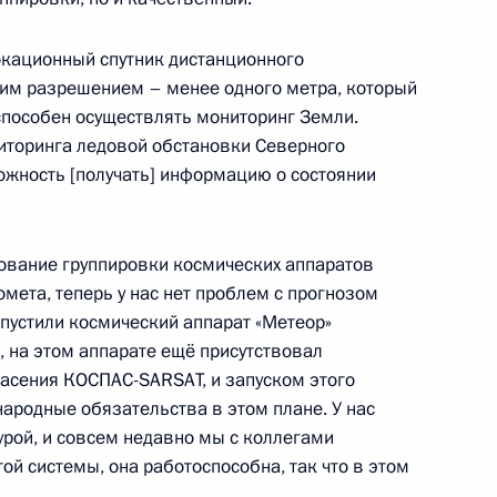
локационный спутник дистанционного
х премий в области науки
шим разрешением – менее одного метра, который
 способен осуществлять мониторинг Земли.
ниторинга ледовой обстановки Северного
ожность [получать] информацию о состоянии
ецкого автономного округа
ование группировки космических аппаратов
омета, теперь у нас нет проблем с прогнозом
запустили космический аппарат «Метеор»
и, на этом аппарате ещё присутствовал
пасения КОСПАС-SARSAT, и запуском этого
едания Совета по науке
ародные обязательства в этом плане. У нас
урой, и совсем недавно мы с коллегами
ой системы, она работоспособна, так что в этом