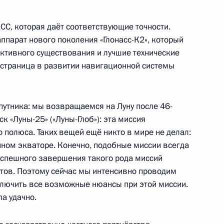
С, которая даёт соответствующие точности.
ечи со студентами вузов
аппарат нового поколения «Глонасс-К2», который
активного существования и лучшие технические
я страница в развитии навигационной системы
направлению «Наука»
путника: мы возвращаемся на Луну после 46-
к «Луны-25» («Луны-Глоб»): эта миссия
 полюса. Таких вещей ещё никто в мире не делал:
нном экваторе. Конечно, подобные миссии всегда
успешного завершения такого рода миссий
дарственной политики
нтов. Поэтому сейчас мы интенсивно проводим
лючить все возможные нюансы при этой миссии.
ла удачно.