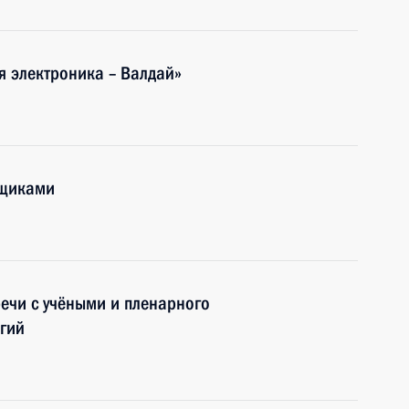
я электроника – Валдай»
рщиками
речи с учёными и пленарного
гий