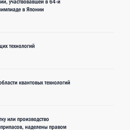
ии, участвовавшей в 64-й
лимпиаде в Японии
щих технологий
области квантовых технологий
ку или производство
еприпасов, наделены правом