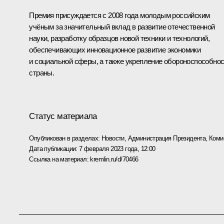
Премия присуждается с 2008 года молодым российским
учёным за значительный вклад в развитие отечественной
науки, разработку образцов новой техники и технологий,
обеспечивающих инновационное развитие экономики
и социальной сферы, а также укрепление обороноспособно
страны.
Статус материала
Опубликован в разделах:
Новости
,
Администрация Президента
,
Коми
Дата публикации:
7 февраля 2023 года, 12:00
Ссылка на материал:
kremlin.ru/d/70466