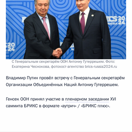
С Генеральным секретарём ООН Антониу Гутеррешем. Фото:
Екатерина Чеснокова, фотохост-агентство brics-russia2024.ru
Владимир Путин провёл встречу с Генеральным секретарём
Организации Объединённых Наций Антониу Гутеррешем.
Генсек ООН принял участие в
пленарном заседании
XVI
саммита БРИКС в формате «аутрич» / «БРИКС плюс».