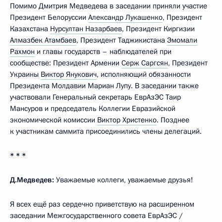
Помимо Дмитрия Медведева в заседании приняли участие
Президент Белоруссии
Александр Лукашенко
, Президент
Казахстана
Нурсултан Назарбаев
, Президент Киргизии
Алмазбек Атамбаев
, Президент Таджикистана
Эмомали
Рахмон
и главы государств – наблюдателей при
сообществе: Президент Армении
Серж Саргсян
, Президент
Украины
Виктор Янукович
, исполняющий обязанности
Президента Молдавии Мариан Лупу. В заседании также
участвовали Генеральный секретарь ЕврАзЭС Таир
Мансуров и председатель Коллегии Евразийской
экономической комиссии
Виктор Христенко
. Позднее
к участникам саммита присоединились члены делегаций.
* * *
Д.Медведев:
Уважаемые коллеги, уважаемые друзья!
Я всех ещё раз сердечно приветствую на расширенном
заседании Межгосударственного совета ЕврАзЭС /