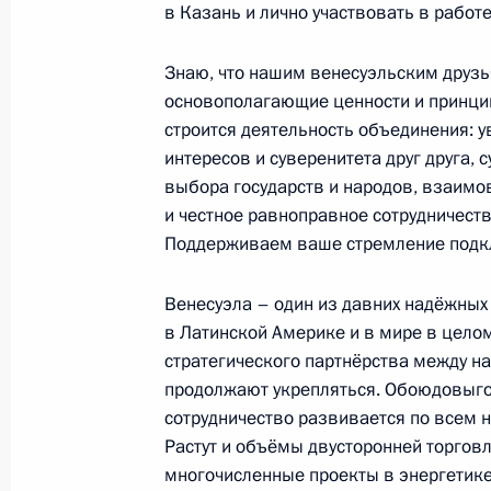
в Казань и лично участвовать в рабо
Подписан закон о ратификации рос
Знаю, что нашим венесуэльским друзь
соглашения о сотрудничестве в ис
основополагающие ценности и принци
космического пространства
строится деятельность объединения: 
интересов и суверенитета друг друга, 
11 июня 2022 года, 16:15
выбора государств и народов, взаим
и честное равноправное сотрудничеств
Поддерживаем ваше стремление подк
Телефонный разговор с Президент
Мадуро
Венесуэла – один из давних надёжных
в Латинской Америке и в мире в цело
1 марта 2022 года, 18:50
стратегического партнёрства между н
продолжают укрепляться. Обоюдовыг
сотрудничество развивается по всем 
Телефонный разговор с Президент
Растут и объёмы двусторонней торгов
Мадуро
многочисленные проекты в энергетик