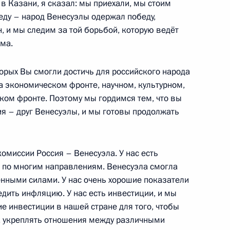
в Казани, я сказал: мы приехали, мы стоим
еду – народ Венесуэлы одержал победу,
 и мы следим за той борьбой, которую ведёт
ть предыдущие материалы
ма.
рых Вы смогли достичь для российского народа
а экономическом фронте, научном, культурном,
ком фронте. Поэтому мы гордимся тем, что вы
енно-Морского Флота
ия – друг Венесуэлы, и мы готовы продолжать
омиссии Россия – Венесуэла. У нас есть
 по многим направлениям. Венесуэла смогла
нными силами. У нас очень хорошие показатели
ные
Официальные
Правовая и
дить инфляцию. У нас есть инвестиции, и мы
сетевые ресурсы
техническая
е инвестиции в нашей стране для того, чтобы
ссии
Президента России
информация
, укреплять отношения между различными