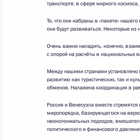
транспорте, в сфере мирного космоса,
20 января 2022 года, 18:40
То, что они набраны в «пакете» нашего
они будут развиваться. Некоторые из н
Телефонный разговор с Президент
Мадуро
Очень важно наладить, конечно, взаи
19 февраля 2021 года, 18:00
с опорой на расчёты в национальных в
Между нашими странами установлено 
Подписан закон о ратификации Про
развитию как туристических, так и ку
обменов. Налажена координация в рам
венесуэльскому межправсоглашени
государственного кредита
Россия и Венесуэла вместе стремятся
20 июля 2020 года, 15:45
миропорядка, базирующегося на верхо
неоколониальных подходов, вмешатель
политического и финансового давлени
Телефонный разговор с Президент