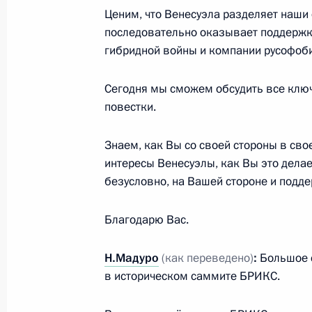
Мадуро
Ценим, что Венесуэла разделяет наши
последовательно оказывает поддержку
20 апреля 2020 года, 17:50
гибридной войны и компании русофоби
Сегодня мы сможем обсудить все клю
Переговоры с Президентом Венесу
повестки.
25 сентября 2019 года, 13:30
Знаем, как Вы со своей стороны в сво
интересы Венесуэлы, как Вы это дела
безусловно, на Вашей стороне и подд
25 сентября состоятся российско-
24 сентября 2019 года, 15:00
Благодарю Вас.
Н.Мадуро
(как переведено)
:
Большое с
Телефонный разговор с Президент
в историческом саммите БРИКС.
Мадуро