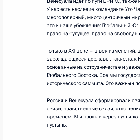
Венесуэла идёт по пути БРИКС, также
24 января 2019 года, 19:35
У нас есть наследие команданте Уго Ч
многополярный, многоцентричный мир
это и наше убеждение: Глобальный Юг 
Российско-венесуэльские перегово
право на будущее, право на свободу и
5 декабря 2018 года, 15:40
Только в XXI веке – в век изменений,
зарождающиеся державы, такие, как К
основанные на сотрудничестве и уваже
5 декабря состоятся российско-ве
Глобального Востока. Все мы государс
4 декабря 2018 года, 17:15
исторического саммита. Это важный п
Россия и Венесуэла сформировали свя
связи, нравственные связи, отношения
Поздравление Николасу Мадуро по 
временем. Мы прошли через пустыню. 
Президента Венесуэлы
пустынь.
21 мая 2018 года, 19:00