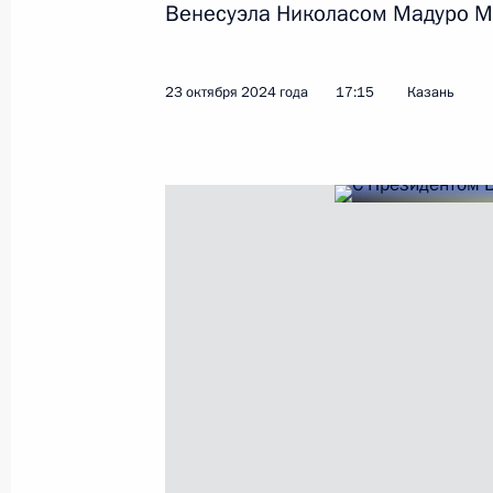
Венесуэла Николасом Мадуро М
и Венесуэлой о стратегическом пар
27 октября 2025 года, 13:55
23 октября 2024 года
17:15
Казань
Российско-венесуэльские перегово
7 мая 2025 года, 17:05
7 мая состоятся российско-венесу
6 мая 2025 года, 16:05
Переговоры с Президентом Венесу
14 марта 2025 года, 17:45