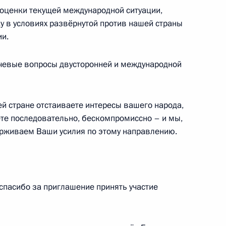
 оценки текущей международной ситуации,
 в условиях развёрнутой против нашей страны
и.
чевые вопросы двусторонней и международной
элы Николасом Мадуро
ей стране отстаиваете интересы вашего народа,
ете последовательно, бескомпромиссно – и мы,
ерживаем Ваши усилия по этому направлению.
венесуэльские переговоры
пасибо за приглашение принять участие
ом Венесуэлы Николасом