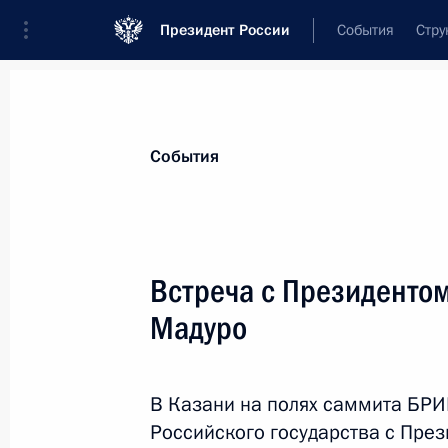
Президент России
События
Стру
Материалы по выбранной теме
События
Венесуэла,
70 результатов
Встреча с Президенто
Телефонный разговор с Президент
Мадуро
Мадуро
11 декабря 2025 года, 18:15
В Казани на полях саммита БРИ
Российского государства с Пре
Подписан закон о ратификации До