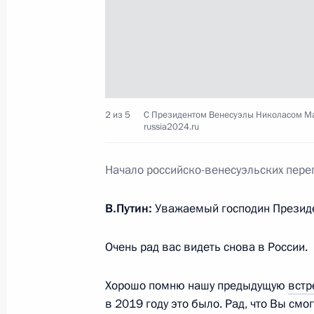
Встреча с Президентом Венесуэлы
23 октября 2024 года, 17:15
2 из 5
С Президентом Венесуэлы Николасом Маду
russia2024.ru
Телефонный разговор с Президент
Мадуро
Начало российско-венесуэльских пере
21 декабря 2023 года, 19:00
В.Путин:
Уважаемый господин Президе
Очень рад вас видеть снова в России.
Телефонный разговор с Президент
Мадуро
Хорошо помню нашу предыдущую
встр
4 мая 2023 года, 21:00
в 2019 году это было. Рад, что Вы смо