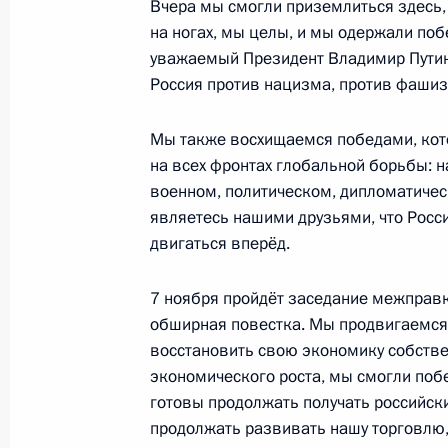
Вчера мы смогли приземлиться здесь, 
на ногах, мы целы, и мы одержали поб
уважаемый Президент Владимир Путин,
Показа
Россия против нацизма, против фашиз
Мы также восхищаемся победами, кото
на всех фронтах глобальной борьбы: н
военном, политическом, дипломатичес
Встреча с военнослужащими Во
являетесь нашими друзьями, что Росс
26 июля 2026 года
двигаться вперёд.
7 ноября пройдёт заседание межправк
обширная повестка. Мы продвигаемся
восстановить свою экономику собстве
Разделы сайта
Информацион
экономического роста, мы смогли побе
Президента
ресурсы
готовы продолжать получать российски
России
Президента Ро
продолжать развивать нашу торговлю