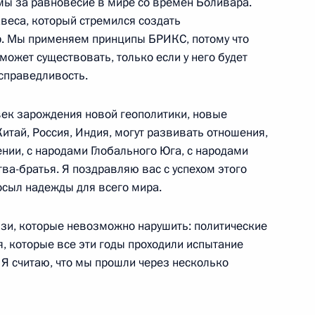
 мы за равновесие в мире со времён Боливара.
авеса, который стремился создать
. Мы применяем принципы БРИКС, потому что
может существовать, только если у него будет
ры
 справедливость.
 век зарождения новой геополитики, новые
итай, Россия, Индия, могут развивать отношения,
нии, с народами Глобального Юга, с народами
несуэльские переговоры
тва-братья. Я поздравляю вас с успехом этого
осыл надежды для всего мира.
зи, которые невозможно нарушить: политические
, которые все эти годы проходили испытание
случаю переизбрания на пост
Я считаю, что мы прошли через несколько