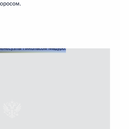
оросом.
тнёрстве и сотрудничестве
ры
эльские переговоры
элы Николасом Мадуро