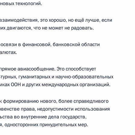
 новых технологий.
 взаимодействия, это хорошо, но ещё лучше, если
их двигаются, что не может не радовать.
ом Венесуэлы Николасом
мосвязи в финансовой, банковской области
алютах.
прямое авиасообщение. Это способствует
токола к российско-
льтурных, гуманитарных и научно-образовательных
ках ООН и других международных организаций.
ю о предоставлении
 к формированию нового, более справедливого
венстве права, недопустимости использования
ства во внутренние дела государств,
я, односторонних принудительных мер.
ом Венесуэлы Николасом