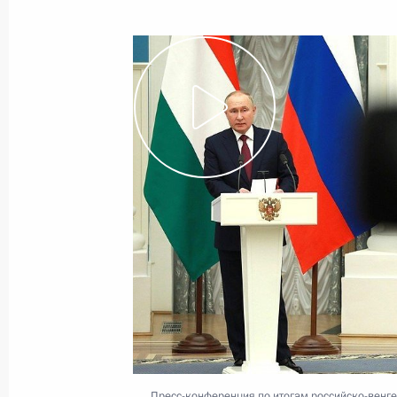
3 марта 2026 года, 13:25
Встреча с Премьер-министром Вен
28 ноября 2025 года, 17:10
Телефонный разговор с Премьер-м
Орбаном
17 октября 2025 года, 13:30
Телефонный разговор с Премьер-м
Орбаном
Пресс-конференция по итогам российско-венг