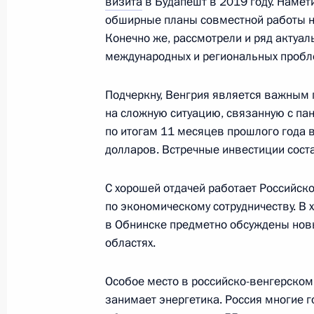
визита
в Будапешт в 2019 году. Намет
обширные планы совместной работы н
Конечно же, рассмотрели и ряд актуал
Подписан закон о ратификации Пр
международных и региональных пробл
Россией и Венгрией о предоставле
финансирования строительства ат
Подчеркну, Венгрия является важным 
31 июля 2023 года, 15:25
на сложную ситуацию, связанную с па
по итогам 11 месяцев прошлого года 
долларов. Встречные инвестиции сост
Телефонный разговор с Премьер-м
С хорошей отдачей работает Российс
Орбаном
по экономическому сотрудничеству. В х
6 апреля 2022 года, 16:40
в Обнинске предметно обсуждены нов
областях.
Поздравление Виктору Орбану по 
Особое место в российско-венгерско
коалиции на выборах в Государств
занимает энергетика. Россия многие 