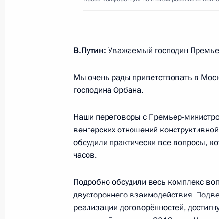
11 декабря 2024 года, 13:00
В.Путин:
Уважаемый господин Премьер
Заявления для прессы по итогам п
министром Венгрии Виктором Орб
Мы очень рады приветствовать в Мос
5 июля 2024 года, 17:00
господина Орбана.
Наши переговоры с Премьер-министро
Переговоры с Премьер-министром
венгерских отношений конструктивной 
обсудили практически все вопросы, ко
5 июля 2024 года, 14:00
часов.
Подробно обсудили весь комплекс во
Встреча с Премьер-министром Вен
двустороннего взаимодействия. Подве
17 октября 2023 года, 12:10
реализации договорённостей, достигну