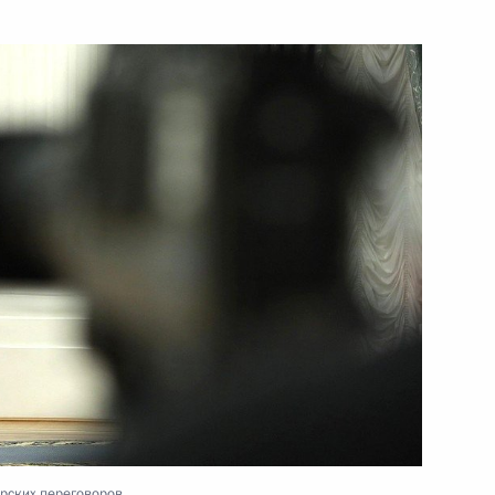
грии Виктором Орбаном
инистром Венгрии Виктором
инистром Венгрии Виктором
ерских переговоров