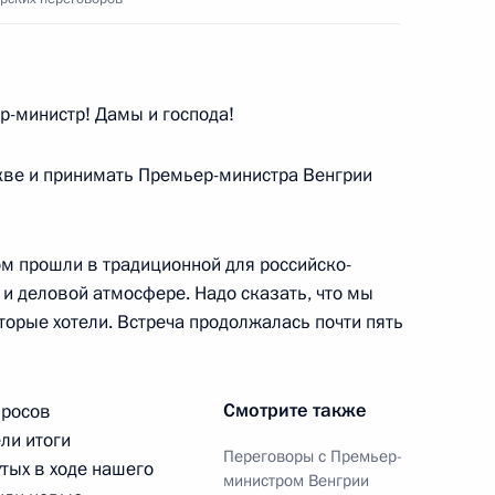
-министр! Дамы и господа!
ереговоров с Премьер-
аном
кве и принимать Премьер-министра Венгрии
м прошли в традиционной для российско-
 Венгрии Виктором Орбаном
и деловой атмосфере. Надо сказать, что мы
торые хотели. Встреча продолжалась почти пять
Смотрите также
просов
грии Виктором Орбаном
ли итоги
Переговоры с Премьер-
тых в ходе нашего
министром Венгрии