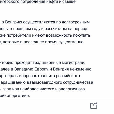
нгерского потребления нефти и свыше
а в Венгрию осуществляются по долгосрочным
грии Виктором Орбаном
ены в прошлом году и рассчитаны на период
ские потребители имеют возможность покупать
х, которые в последнее время существенно
ийско-венгерских
риторию проходят традиционные магистрали,
далее в Западную Европу, и Венгрия неизменно
ртнёра в вопросах транзита российского
к наращиванию взаимовыгодного сотрудничества
ли газа как наиболее чистого и экологичного
ой» энергетике.
 Венгрии Виктором Орбаном
частвует в освоении российских нефтяных