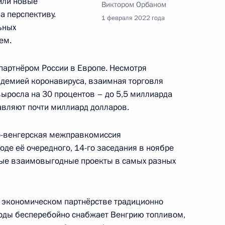
или новые
Виктором Орбаном
а перспективу.
1 февраля 2022 года
ьных
отокола к Соглашению между
ем.
нии Венгрии кредита для
омной электростанции
партнёром России в Европе. Несмотря
ндемией коронавируса, взаимная торговля
выросла на 30 процентов – до 5,5 миллиарда
авляют почти миллиард долларов.
инистром Венгрии Виктором
ко-венгерская межправкомиссия
оде её очередного, 14-го заседания в ноябре
ые взаимовыгодные проекты в самых разных
случаю победы партийной
м экономическом партнёрстве традиционно
енное собрание Венгрии
годы бесперебойно снабжает Венгрию топливом,