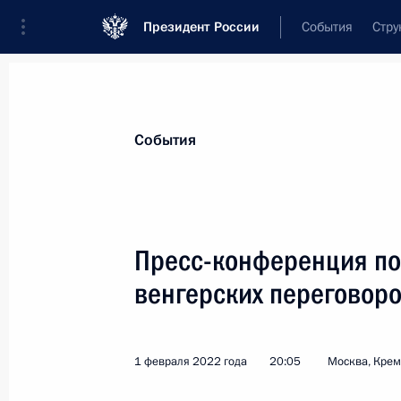
Президент России
События
Стру
Материалы по выбранной теме
События
Венгрия,
55 результатов
Пресс-конференция по
Встреча с главой МИД Венгрии Пе
венгерских переговор
4 марта 2026 года, 19:20
1 февраля 2022 года
20:05
Москва, Кре
Телефонный разговор с Премьер-м
Орбаном