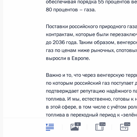
обеспечивая порядка 55 процентов ве
4 апреля 2022 года, 12:15
80 процентов – газа.
Поставки российского природного газ
Встреча с Премьер-министром Вен
контрактам, которые были перезаключ
до 2036 года. Таким образом, венгер
1 февраля 2022 года, 20:10
газ по ценам ниже рыночных, спотовы
выросли в Европе.
Пресс-конференция по итогам росс
Важно и то, что через венгерскую тер
переговоров
по которым российский газ поступает 
1 февраля 2022 года, 20:05
подтверждает репутацию надёжного па
топлива. И мы, естественно, готовы 
в этой сфере, в том числе с учётом ро
топлива в переходный период к «зелён
Переговоры с Премьер-министром
8
37м
37м
1 февраля 2022 года, 19:20
Отмечу, что венгерский концерн MOL у