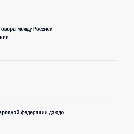
говора между Россией
ении
ародной федерации дзюдо