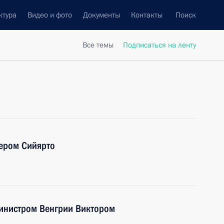
ктура
Видео и фото
Документы
Контакты
Поиск
Все темы
Подписаться на ленту
тером Сийярто
инистром Венгрии Виктором