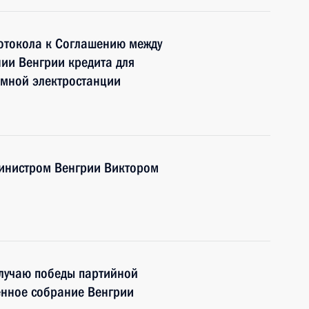
отокола к Соглашению между
нии Венгрии кредита для
омной электростанции
инистром Венгрии Виктором
случаю победы партийной
енное собрание Венгрии