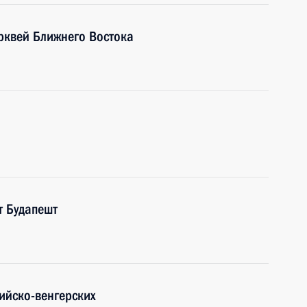
ерквей Ближнего Востока
т Будапешт
ийско-венгерских