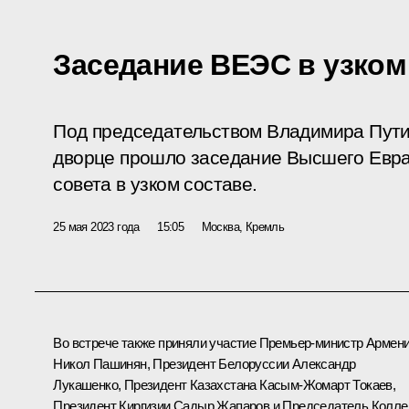
Заседание ВЕЭС в узком
Под председательством Владимира Пут
дворце прошло заседание Высшего Евра
совета в узком составе.
25 мая 2023 года
15:05
Москва, Кремль
Во встрече также приняли участие Премьер-министр Армен
Никол Пашинян
, Президент Белоруссии
Александр
Лукашенко
, Президент Казахстана
Касым-Жомарт Токаев
,
Президент Киргизии
Садыр Жапаров
и Председатель Колле