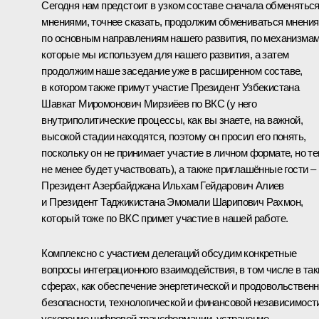
Сегодня нам предстоит в узком составе сначала обменятьс
мнениями, точнее сказать, продолжим обмениваться мнени
по основным направлениям нашего развития, по механизмам
которые мы используем для нашего развития, а затем
продолжим наше заседание уже в расширенном составе,
в котором также примут участие Президент Узбекистана
Шавкат Миромонович Мирзиёев по ВКС (у него
внутриполитические процессы, как вы знаете, на важной,
высокой стадии находятся, поэтому он просил его понять,
поскольку он не принимает участие в личном формате, но т
не менее будет участвовать), а также приглашённые гости –
Президент Азербайджана Ильхам Гейдарович Алиев
и Президент Таджикистана Эмомали Шарипович Рахмон,
который тоже по ВКС примет участие в нашей работе.
Комплексно с участием делегаций обсудим конкретные
вопросы интеграционного взаимодействия, в том числе в так
сферах, как обеспечение энергетической и продовольствен
безопасности, технологической и финансовой независимост
ускорение цифровой трансформации, устранение